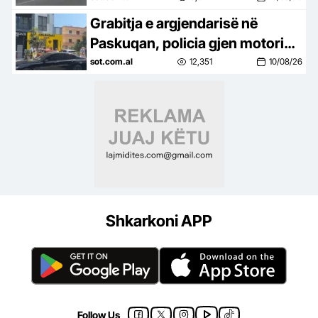
Grabitja e argjendarisë në
Paskuqan, policia gjen motorin
e përdorur nga autorët
sot.com.al
12,351
10/08/26
Shkarkoni APP
Follow Us