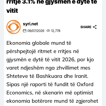
rritje 3.1% në gjysmën e dytë të
vitit
syri.net
SHARE
09/07/2026
12,778
Ekonomia globale mund të
përshpejtojë ritmet e rritjes në
gjysmën e dytë të vitit 2026, por kjo
varet ndjeshëm nga zhvillimet mes
Shteteve të Bashkuara dhe Iranit.
Sipas një raporti të fundit të Oxford
Economics, në skenarin më optimist
ekonomia botërore mund të zgjerohet