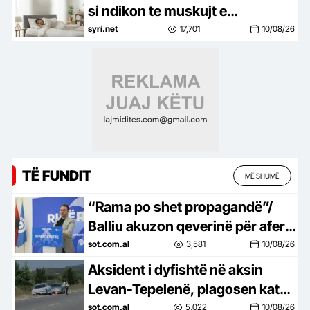
si ndikon te muskujt e
këmbëve?
syri.net
17,701
10/08/26
TË FUNDIT
MË SHUMË
“Rama po shet propagandë”/
Balliu akuzon qeverinë për aferë
me industrinë ushtarake:
sot.com.al
3,581
10/08/26
“Timak Defence” e Rony Yefet…
Aksident i dyfishtë në aksin
Levan-Tepelenë, plagosen katër
persona
sot.com.al
5,022
10/08/26