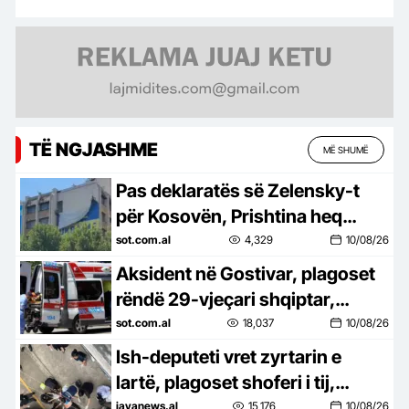
TË NGJASHME
MË SHUMË
Pas deklaratës së Zelensky-t
për Kosovën, Prishtina heq
banderolën me mbishkrimin
sot.com.al
4,329
10/08/26
‘Free Ukraine’
Aksident në Gostivar, plagoset
rëndë 29-vjeçari shqiptar,
humbi kontrollin e motorit në
sot.com.al
18,037
10/08/26
aksin Gostivar-Kërçovë
Ish-deputeti vret zyrtarin e
lartë, plagoset shoferi i tij,
mediat publikojnë pamjet
javanews.al
15,176
10/08/26