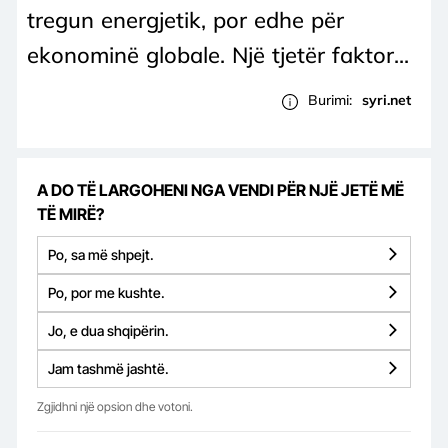
tregun energjetik, por edhe për
ekonominë globale. Një tjetër faktor...
Burimi:
syri.net
A DO TË LARGOHENI NGA VENDI PËR NJË JETË MË
TË MIRË?
Po, sa më shpejt.
Po, por me kushte.
Jo, e dua shqipërin.
Jam tashmë jashtë.
Zgjidhni një opsion dhe votoni.