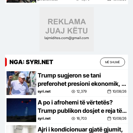
(VIDEO)
NGA: SYRI.NET
MË SHUMË
Trump sugjeron se tani
preferohet presioni ekonomik, jo
ushtarak, ndaj Iranit
syri.net
12,379
10/08/26
A po i afrohemi të vërtetës?
Trump publikon dosjet e reja të
UFO-ve, këto janë rastet më të
syri.net
16,703
10/08/26
çuditshme
Ajri i kondicionuar gjatë gjumit,