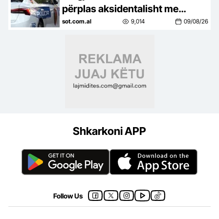
përplas aksidentalisht me
makinë vajzën, ndërron jetë 4-
sot.com.al
9,014
09/08/26
vjeçarja
Shkarkoni APP
Follow Us