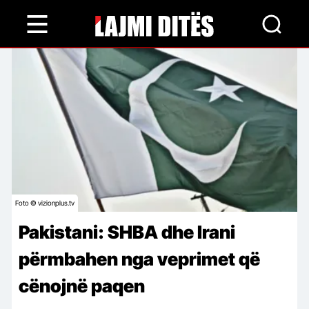
Skip
to
main
content
Foto © vizionplus.tv
Pakistani: SHBA dhe Irani
përmbahen nga veprimet që
cënojnë paqen