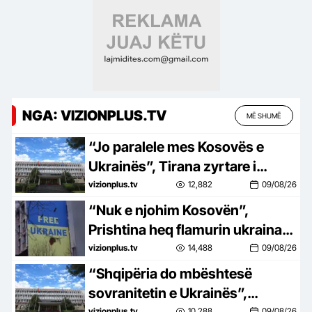
NGA: VIZIONPLUS.TV
MË SHUMË
“Jo paralele mes Kosovës e
Ukrainës”, Tirana zyrtare i
përgjigjet deklaratave të
vizionplus.tv
12,882
09/08/26
Zelenskyt në Beograd
“Nuk e njohim Kosovën”,
Prishtina heq flamurin ukrainas
pas deklaratës së Zelenskyt
vizionplus.tv
14,488
09/08/26
“Shqipëria do mbështesë
sovranitetin e Ukrainës”,
vizionplus.tv
10,288
09/08/26