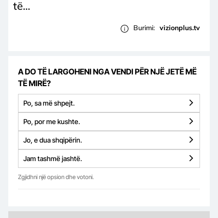
të...
Burimi:
vizionplus.tv
A DO TË LARGOHENI NGA VENDI PËR NJË JETË MË
TË MIRË?
Po, sa më shpejt.
Po, por me kushte.
Jo, e dua shqipërin.
Jam tashmë jashtë.
Zgjidhni një opsion dhe votoni.