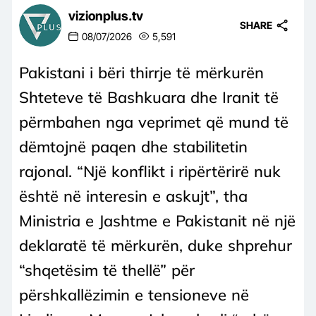
vizionplus.tv
SHARE
08/07/2026
5,591
Pakistani i bëri thirrje të mërkurën
Shteteve të Bashkuara dhe Iranit të
përmbahen nga veprimet që mund të
dëmtojnë paqen dhe stabilitetin
rajonal. “Një konflikt i ripërtërirë nuk
është në interesin e askujt”, tha
Ministria e Jashtme e Pakistanit në një
deklaratë të mërkurën, duke shprehur
“shqetësim të thellë” për
përshkallëzimin e tensioneve në