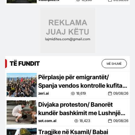
Zelensky tha se nuk e njeh
Kosovën, reagon MEPJ: Nuk
duhet të ketë keqkuptime
TË FUNDIT
MË SHUMË
Përplasje për emigrantët/
Spanja vendos kontrolle kufitare
ndaj udhëtarëve nga Italia
zeri.ai
18,619
09/08/26
Divjaka proteston/ Banorët
kundër bashkimit me Lushnjën,
djegin teserat e PS: Mos na
sot.com.al
18,423
09/08/26
prekni identitetin!
Tragjike në Ksamil/ Babai