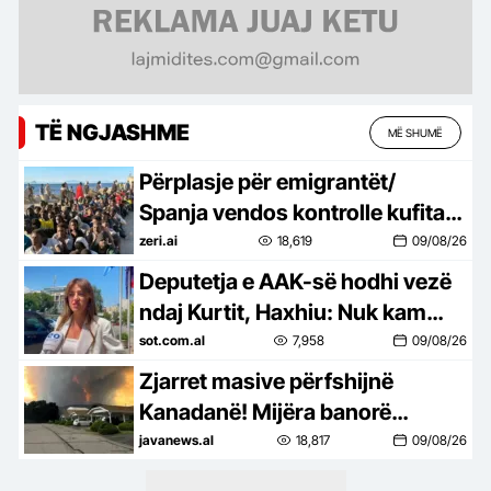
TË NGJASHME
MË SHUMË
Përplasje për emigrantët/
Spanja vendos kontrolle kufitare
ndaj udhëtarëve nga Italia
zeri.ai
18,619
09/08/26
Deputetja e AAK-së hodhi vezë
ndaj Kurtit, Haxhiu: Nuk kam
problem me aksionet politike të
sot.com.al
7,958
09/08/26
deputetëve!
Zjarret masive përfshijnë
Kanadanë! Mijëra banorë
evakuohen, shkrumbohen
javanews.al
18,817
09/08/26
banesat