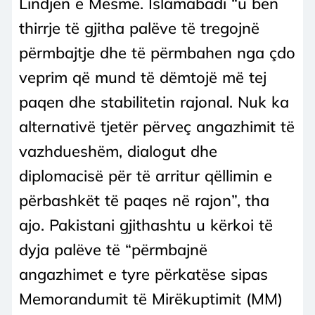
Lindjen e Mesme. Islamabadi “u bën
thirrje të gjitha palëve të tregojnë
përmbajtje dhe të përmbahen nga çdo
veprim që mund të dëmtojë më tej
paqen dhe stabilitetin rajonal. Nuk ka
alternativë tjetër përveç angazhimit të
vazhdueshëm, dialogut dhe
diplomacisë për të arritur qëllimin e
përbashkët të paqes në rajon”, tha
ajo. Pakistani gjithashtu u kërkoi të
dyja palëve të “përmbajnë
angazhimet e tyre përkatëse sipas
Memorandumit të Mirëkuptimit (MM)