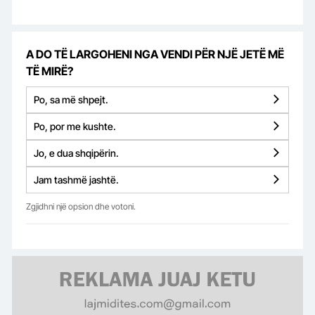
A DO TË LARGOHENI NGA VENDI PËR NJË JETË MË
TË MIRË?
Po, sa më shpejt.
Po, por me kushte.
Jo, e dua shqipërin.
Jam tashmë jashtë.
Zgjidhni një opsion dhe votoni.