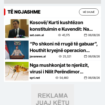
TË NGJASHME
MË SHUMË
Kosovë/ Kurti kushtëzon
konstituimin e Kuvendit: Na
duhet marrëveshje për
sot.com.al
45,175
06/08/26
presidentin, vetëm kështu
“Po shkoni në rrugë të gabuar”,
shmangim…
Houthit kryejnë operacion
ushtarak me qindra të vrarë
javanews.al
25,321
06/08/26
Nga mushkonjat te njerëzit,
virusi i Nilit Perëndimor
përhapet në 7 vende të Europës,
syri.net
54,460
06/08/26
94 raste në Itali dhe 6 viktima në
Greqi