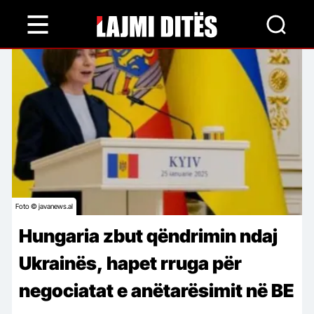
Skip
to
main
content
Foto © javanews.al
Hungaria zbut qëndrimin ndaj
Ukrainës, hapet rruga për
negociatat e anëtarësimit në BE