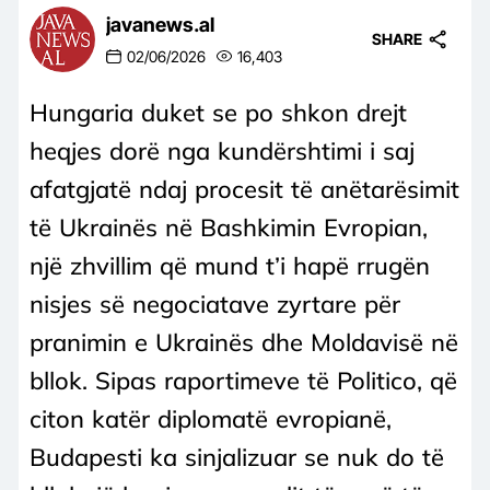
javanews.al
SHARE
02/06/2026
16,403
Hungaria duket se po shkon drejt
heqjes dorë nga kundërshtimi i saj
afatgjatë ndaj procesit të anëtarësimit
të Ukrainës në Bashkimin Evropian,
një zhvillim që mund t’i hapë rrugën
nisjes së negociatave zyrtare për
pranimin e Ukrainës dhe Moldavisë në
bllok. Sipas raportimeve të Politico, që
citon katër diplomatë evropianë,
Budapesti ka sinjalizuar se nuk do të