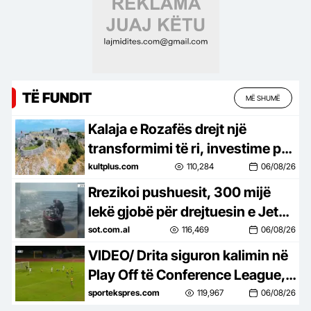
TË FUNDIT
MË SHUMË
Kalaja e Rozafës drejt një
transformimi të ri, investime për
trashëgiminë dhe turizmin
kultplus.com
110,284
06/08/26
Rrezikoi pushuesit, 300 mijë
lekë gjobë për drejtuesin e Jet
Ski në Zvërnec
sot.com.al
116,469
06/08/26
VIDEO/ Drita siguron kalimin në
Play Off të Conference League, e
mbyll me një ndeshje takimin
sportekspres.com
119,967
06/08/26