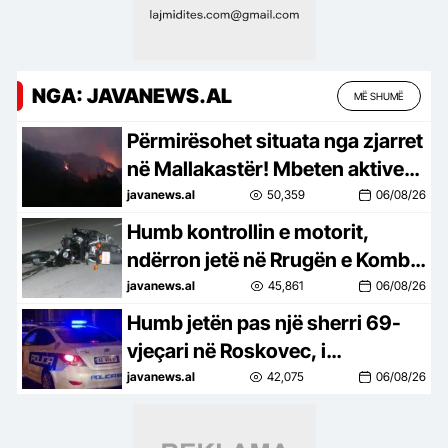
NGA: JAVANEWS.AL
MË SHUMË
Përmirësohet situata nga zjarret
në Mallakastër! Mbeten aktive
10 vatra nga veriu në jug
javanews.al
50,359
06/08/26
Humb kontrollin e motorit,
ndërron jetë në Rrugën e Kombit
shqiptari nga Kosova
javanews.al
45,861
06/08/26
Humb jetën pas një sherri 69-
vjeçari në Roskovec, i
pranishëm edhe i biri! Dinamika
javanews.al
42,075
06/08/26
e ngjarjes dhe çfarë dyshohet