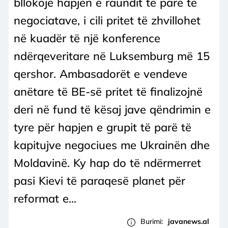
bllokojë hapjen e raundit të parë të
negociatave, i cili pritet të zhvillohet
në kuadër të një konference
ndërqeveritare në Luksemburg më 15
qershor. Ambasadorët e vendeve
anëtare të BE-së pritet të finalizojnë
deri në fund të kësaj jave qëndrimin e
tyre për hapjen e grupit të parë të
kapitujve negociues me Ukrainën dhe
Moldavinë. Ky hap do të ndërmerret
pasi Kievi të paraqesë planet për
reformat e...
Burimi:
javanews.al