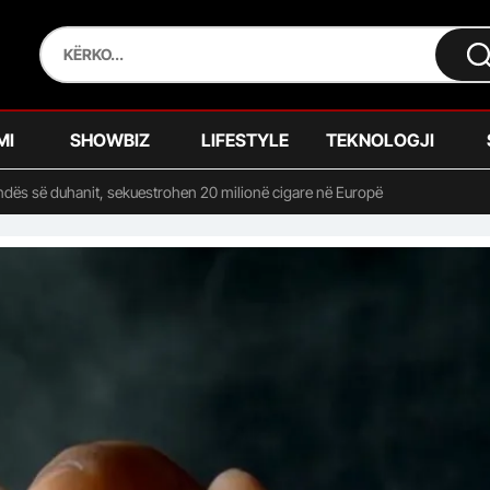
MI
SHOWBIZ
LIFESTYLE
TEKNOLOGJI
bandës së duhanit, sekuestrohen 20 milionë cigare në Europë