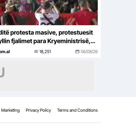
ditë protesta masive, protestuesit
llin fjalimet para Kryeministrisë,
shojnë drejt Korpusit: Ju erdhi
om.al
18,251
06/08/26
di!
Marketing
Privacy Policy
Terms and Conditions