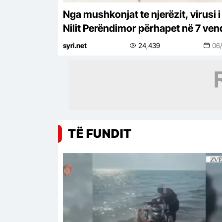
Nga mushkonjat te njerëzit, virusi i
Nilit Perëndimor përhapet në 7 ven
të Europës, 94 raste në Itali dhe 6
syri.net
24,439
06
viktima në Greqi
TË FUNDIT