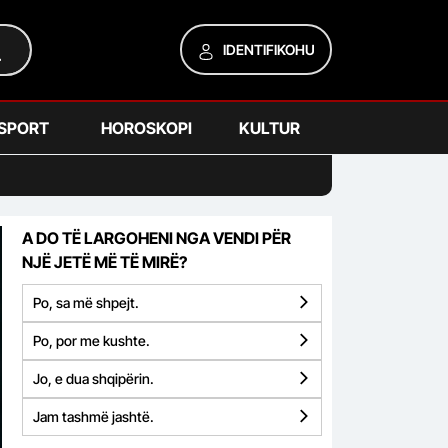
IDENTIFIKOHU
SPORT
HOROSKOPI
KULTUR
A DO TË LARGOHENI NGA VENDI PËR
NJË JETË MË TË MIRË?
Po, sa më shpejt.
Po, por me kushte.
Jo, e dua shqipërin.
Jam tashmë jashtë.