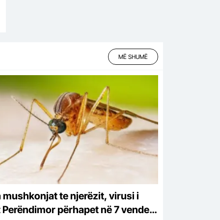
MË SHUMË
mushkonjat te njerëzit, virusi i
it Perëndimor përhapet në 7 vende