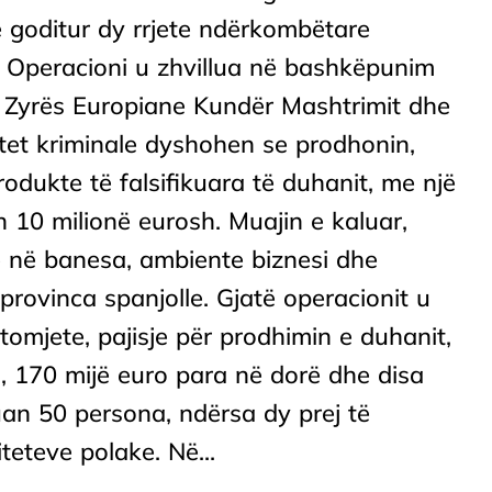
e goditur dy rrjete ndërkombëtare
 Operacioni u zhvillua në bashkëpunim
 Zyrës Europiane Kundër Mashtrimit dhe
jetet kriminale dyshohen se prodhonin,
odukte të falsifikuara të duhanit, me një
eth 10 milionë eurosh. Muajin e kaluar,
le në banesa, ambiente biznesi dhe
provinca spanjolle. Gjatë operacionit u
omjete, pajisje për prodhimin e duhanit,
a, 170 mijë euro para në dorë dhe disa
tuan 50 persona, ndërsa dy prej të
eteve polake. Në...