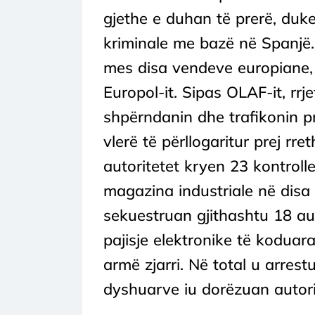
gjethe e duhan të prerë, duk
kriminale me bazë në Spanjë.
mes disa vendeve europiane,
Europol-it. Sipas OLAF-it, rr
shpërndanin dhe trafikonin pr
vlerë të përllogaritur prej rr
autoritetet kryen 23 kontrol
magazina industriale në disa 
sekuestruan gjithashtu 18 aut
pajisje elektronike të koduar
armë zjarri. Në total u arres
dyshuarve iu dorëzuan autorit