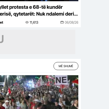
llet protesta e 68-të kundër
erisë, qytetarët: Nuk ndalemi deri
largimin e Ramës
net
11,613
06/08/26
MË SHUMË