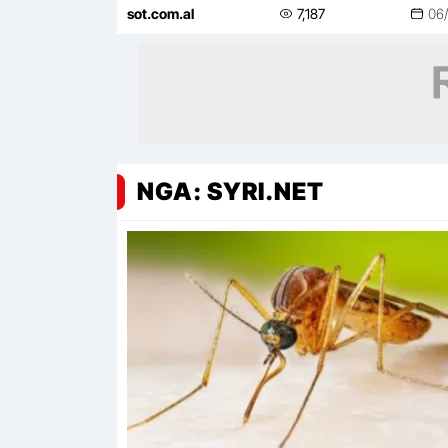
presidentin, vetëm kështu
sot.com.al
7,187
06
shmangim…
NGA: SYRI.NET