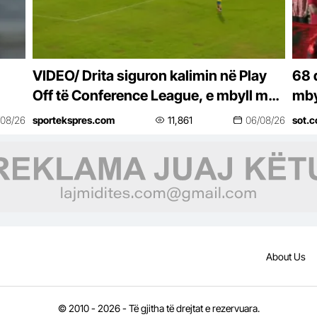
VIDEO/ Drita siguron kalimin në Play
68 
Off të Conference League, e mbyll me
mby
një ndeshje takimin kundër Tre Fiorit
mar
/08/26
sportekspres.com
11,861
06/08/26
sot.c
fun
About Us
© 2010 - 2026 - Të gjitha të drejtat e rezervuara.