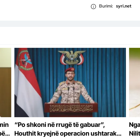
Burimi:
syri.net
min
“Po shkoni në rrugë të gabuar”,
Nga 
për
Houthit kryejnë operacion ushtarak
Nil