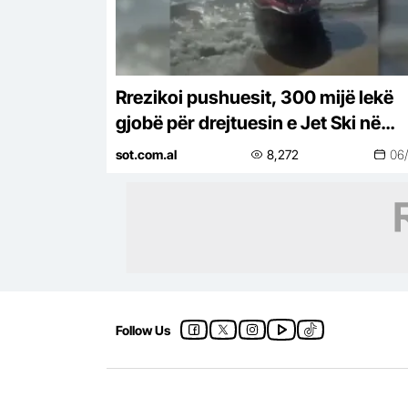
Rrezikoi pushuesit, 300 mijë lekë
gjobë për drejtuesin e Jet Ski në
Zvërnec
sot.com.al
8,272
06
Follow Us