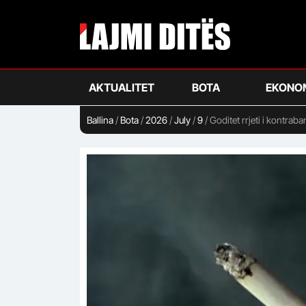
Skip
to
main
content
AKTUALITET
BOTA
EKONO
Ballina
/
Bota
/
2026
/
July
/
9
/
Goditet rrjeti i kontra