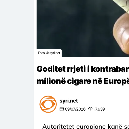
Foto © syri.net
Goditet rrjeti i kontra
milionë cigare në Europ
syri.net
09/07/2026
17,939
Autoritetet europiane kanë s