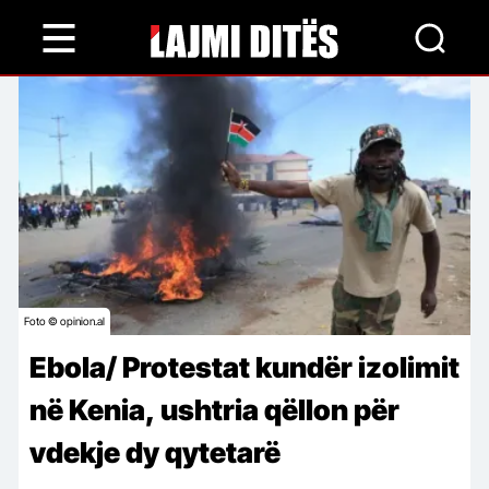
Skip
to
main
content
Foto © opinion.al
Ebola/ Protestat kundër izolimit
në Kenia, ushtria qëllon për
vdekje dy qytetarë