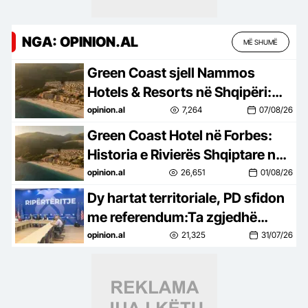
NGA: OPINION.AL
MË SHUMË
Green Coast sjell Nammos
Hotels & Resorts në Shqipëri:
Destinacion i ri lifestyle
opinion.al
7,264
07/08/26
Green Coast Hotel në Forbes:
Historia e Rivierës Shqiptare në
skenën ndërkombëtare
opinion.al
26,651
01/08/26
Dy hartat territoriale, PD sfidon
me referendum:Ta zgjedhë
qytetari
opinion.al
21,325
31/07/26