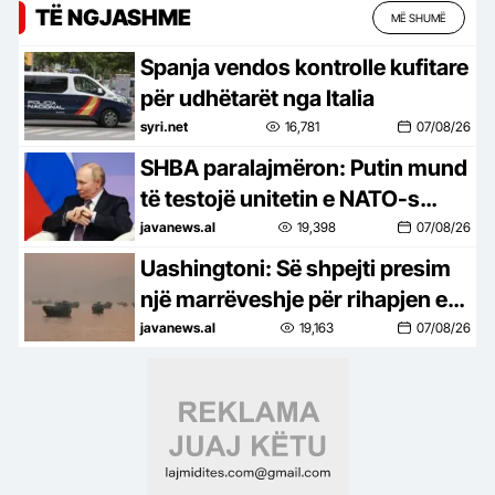
TË NGJASHME
MË SHUMË
Spanja vendos kontrolle kufitare
për udhëtarët nga Italia
syri.net
16,781
07/08/26
SHBA paralajmëron: Putin mund
të testojë unitetin e NATO-s
duke sulmuar një vend anëtar
javanews.al
19,398
07/08/26
Uashingtoni: Së shpejti presim
një marrëveshje për rihapjen e
Ngushticës së Hormuzit
javanews.al
19,163
07/08/26