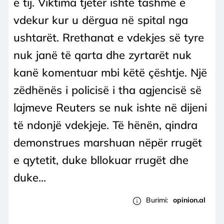
e tij. Viktima tjetër ishte tashmë e
vdekur kur u dërgua në spital nga
ushtarët. Rrethanat e vdekjes së tyre
nuk janë të qarta dhe zyrtarët nuk
kanë komentuar mbi këtë çështje. Një
zëdhënës i policisë i tha agjencisë së
lajmeve Reuters se nuk ishte në dijeni
të ndonjë vdekjeje. Të hënën, qindra
demonstrues marshuan nëpër rrugët
e qytetit, duke bllokuar rrugët dhe
duke...
Burimi:
opinion.al