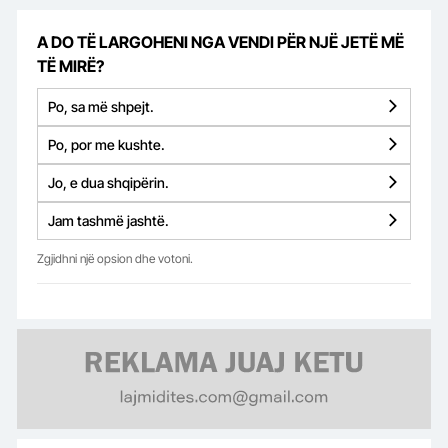
A DO TË LARGOHENI NGA VENDI PËR NJË JETË MË
TË MIRË?
Po, sa më shpejt.
Po, por me kushte.
Jo, e dua shqipërin.
Jam tashmë jashtë.
Zgjidhni një opsion dhe votoni.