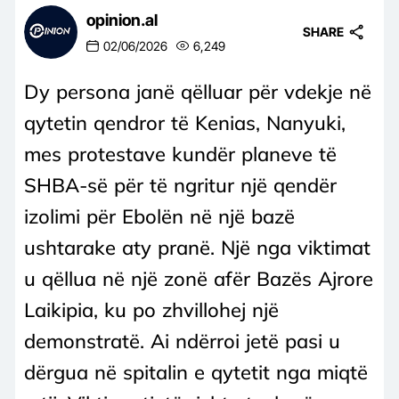
opinion.al
SHARE
02/06/2026
6,249
Dy persona janë qëlluar për vdekje në
qytetin qendror të Kenias, Nanyuki,
mes protestave kundër planeve të
SHBA-së për të ngritur një qendër
izolimi për Ebolën në një bazë
ushtarake aty pranë. Një nga viktimat
u qëllua në një zonë afër Bazës Ajrore
Laikipia, ku po zhvillohej një
demonstratë. Ai ndërroi jetë pasi u
dërgua në spitalin e qytetit nga miqtë