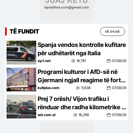
TË FUNDIT
MË SHUMË
Spanja vendos kontrolle kufitare
për udhëtarët nga Italia
syri.net
16,781
07/08/26
Programi kulturor i AfD-së në
Gjermani ngjall reagime të forta
në botën e artit
kultplus.com
11,638
07/08/26
Prej 7 orësh/ Vijon trafiku i
rënduar dhe radha kilometrike e
automjeteve në aksin Tiranë-
sot.com.al
16,266
07/08/26
Elbasan