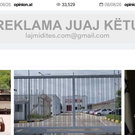
lifestyle
life
/08/26
opinion.al
33,529
08/08/26
opini