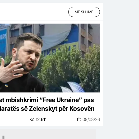
MË SHUMË
et mbishkrimi “Free Ukraine” pas
laratës së Zelenskyt për Kosovën
12,611
09/08/26