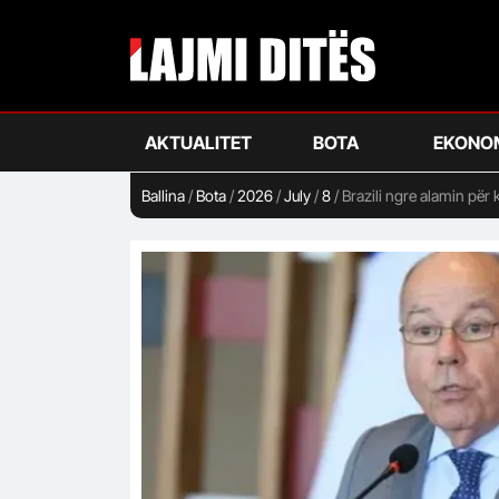
Skip
to
main
content
AKTUALITET
BOTA
EKONO
Ballina
/
Bota
/
2026
/
July
/
8
/
Brazili ngre alamin për