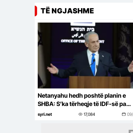
TË NGJASHME
Netanyahu hedh poshtë planin e
SHBA: S’ka tërheqje të IDF-së pa
çarmatosjen e Hamasit
syri.net
17,084
09