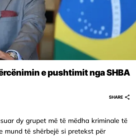
 kërcënimin e pushtimit nga SHBA
SHARE
ësuar dy grupet më të mëdha kriminale të
ste mund të shërbejë si pretekst për