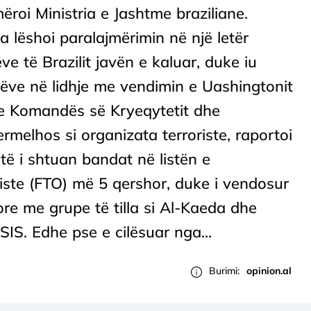
ëroi Ministria e Jashtme braziliane.
 lëshoi ​​paralajmërimin në një letër
 të Brazilit javën e kaluar, duke iu
tëve në lidhje me vendimin e Uashingtonit
n e Komandës së Kryeqytetit dhe
elhos si organizata terroriste, raportoi
ë i shtuan bandat në listën e
iste (FTO) më 5 qershor, duke i vendosur
jore me grupe të tilla si Al-Kaeda dhe
ISIS. Edhe pse e cilësuar nga...
Burimi:
opinion.al