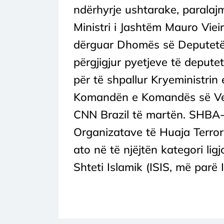
ndërhyrje ushtarake, paralajm
Ministri i Jashtëm Mauro Vieira
dërguar Dhomës së Deputetëve
përgjigjur pyetjeve të depute
për të shpallur Kryeministri
Komandën e Komandës së Verm
CNN Brazil të martën. SHBA-t
Organizatave të Huaja Terror
ato në të njëjtën kategori lig
Shteti Islamik (ISIS, më parë 