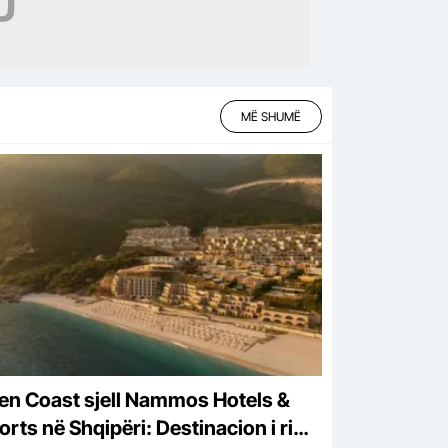
MË SHUMË
en Coast sjell Nammos Hotels &
rts në Shqipëri: Destinacion i ri