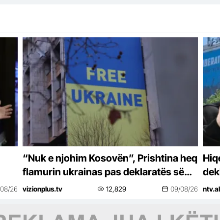
“Nuk e njohim Kosovën”, Prishtina heq
Hiq
flamurin ukrainas pas deklaratës së
dek
Zelenskyt
/08/26
vizionplus.tv
12,829
09/08/26
ntv.al