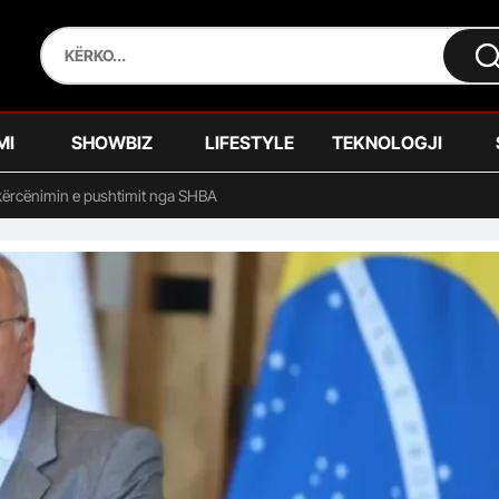
MI
SHOWBIZ
LIFESTYLE
TEKNOLOGJI
 kërcënimin e pushtimit nga SHBA