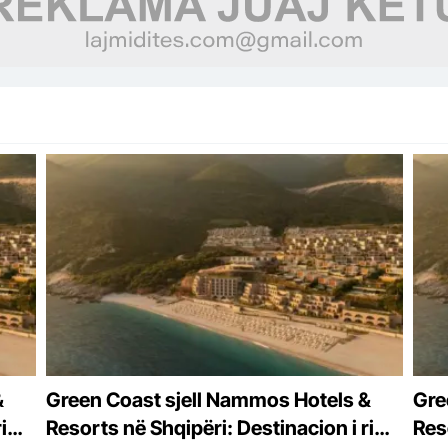
&
Green Coast sjell Nammos Hotels &
Gre
i
Resorts në Shqipëri: Destinacion i ri
Reso