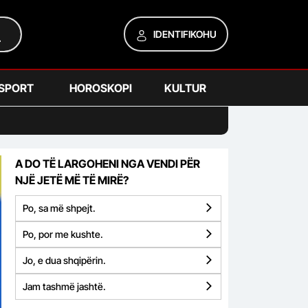
IDENTIFIKOHU
SPORT
HOROSKOPI
KULTUR
A DO TË LARGOHENI NGA VENDI PËR
NJË JETË MË TË MIRË?
Po, sa më shpejt.
Po, por me kushte.
Jo, e dua shqipërin.
Jam tashmë jashtë.