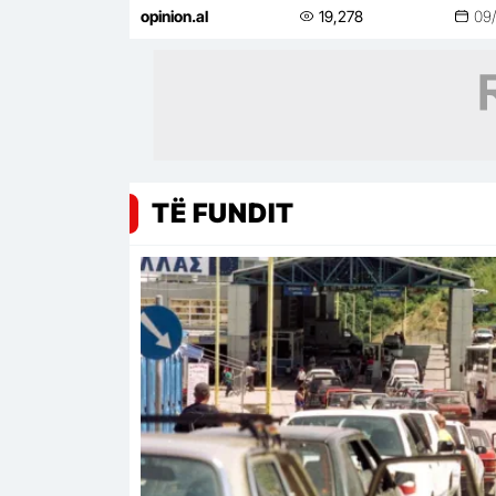
lifestyle
opinion.al
19,278
09
TË FUNDIT