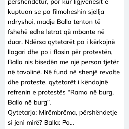
përshëndetur, por kur ligjvënësit e
kuptuan se po filmoheshin sjellja
ndryshoi, madje Balla tenton të
fshehë edhe letrat që mbante në
duar. Ndërsa qytetarët po i kërkojnë
llogari dhe po i flasin për protestën,
Balla nis bisedën me një person tjetër
në tavolinë. Në fund në shenjë revolte
dhe proteste, qytetarët i këndojnë
refrenin e protestës “Rama në burg,
Balla në burg”.
Qytetarja: Mirëmbrëma, përshëndetje
si jeni mirë? Balla: Po...