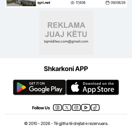
2+1 në zemër të Tiranës
syri.net
17,608
09/08/26
Shkarkoni APP
Follow Us
© 2010 - 2026 - Të gjitha të drejtat e rezervuara.