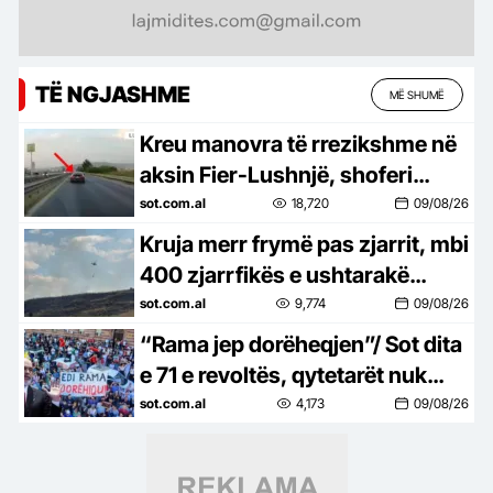
TË NGJASHME
MË SHUMË
Kreu manovra të rrezikshme në
aksin Fier-Lushnjë, shoferi
gjobitet me 60 mijë lekë pas
sot.com.al
18,720
09/08/26
videos së publikuar në rrjet
Kruja merr frymë pas zjarrit, mbi
400 zjarrfikës e ushtarakë
mbrojtën qytetin, banorët
sot.com.al
9,774
09/08/26
kthehen në shtëpi
“Rama jep dorëheqjen”/ Sot dita
e 71 e revoltës, qytetarët nuk
heqin dorë, kërkojnë ndryshim
sot.com.al
4,173
09/08/26
të klasës politike