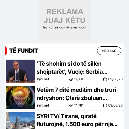
TË FUNDIT
MË SHUMË
‘Të shohim si do të sillen
shqiptarët’, Vuçiç: Serbia
shqyrton ndryshimin e rrjedhës
syri.net
17,831
09/08/26
së Ibërit
Vetëm 7 ditë meditim dhe truri
ndryshon: Çfarë zbuluan
shkencëtarët
syri.net
14,781
09/08/26
SYRI TV/ Tiranë, qiratë
fluturojnë, 1.500 euro për një