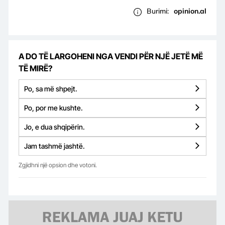
Burimi:
opinion.al
A DO TË LARGOHENI NGA VENDI PËR NJË JETË MË
TË MIRË?
Po, sa më shpejt.
Po, por me kushte.
Jo, e dua shqipërin.
Jam tashmë jashtë.
Zgjidhni një opsion dhe votoni.