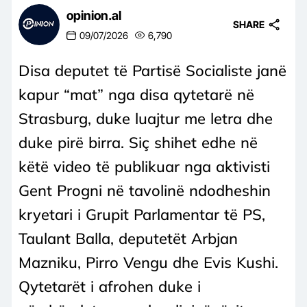
opinion.al
SHARE
09/07/2026
6,790
Disa deputet të Partisë Socialiste janë
kapur “mat” nga disa qytetarë në
Strasburg, duke luajtur me letra dhe
duke pirë birra. Siç shihet edhe në
këtë video të publikuar nga aktivisti
Gent Progni në tavolinë ndodheshin
kryetari i Grupit Parlamentar të PS,
Taulant Balla, deputetët Arbjan
Mazniku, Pirro Vengu dhe Evis Kushi.
Qytetarët i afrohen duke i