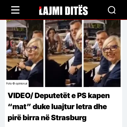
Skip
to
main
content
Foto © opinion.al
VIDEO/ Deputetët e PS kapen
“mat” duke luajtur letra dhe
pirë birra në Strasburg