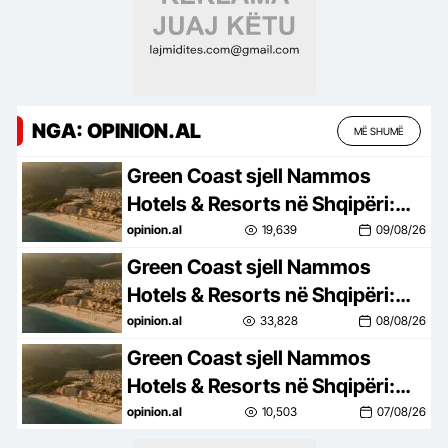
NGA: OPINION.AL
MË SHUMË
Green Coast sjell Nammos
Hotels & Resorts në Shqipëri:
Destinacion i ri lifestyle
opinion.al
19,639
09/08/26
Green Coast sjell Nammos
Hotels & Resorts në Shqipëri:
Destinacion i ri lifestyle
opinion.al
33,828
08/08/26
Green Coast sjell Nammos
Hotels & Resorts në Shqipëri:
Destinacion i ri lifestyle
opinion.al
10,503
07/08/26