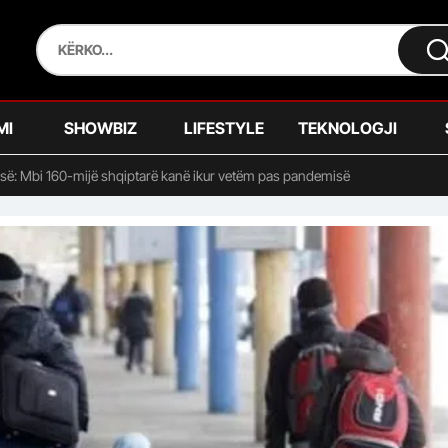
MI
SHOWBIZ
LIFESTYLE
TEKNOLOGJI
isë: Mbi 160-mijë shqiptarë kanë ikur vetëm pas pandemisë