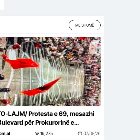
MË SHUMË
O-LAJM/ Protesta e 69, mesazhi
Bulevard për Prokurorinë e
açme: SPAK, çfarë pret?
om.al
16,275
07/08/26