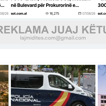
ë
në Bulevard për Prokurorinë e
300
Posaçme: SPAK, çfarë pret?
kun
/08/26
sot.com.al
16,275
07/08/26
sot.c