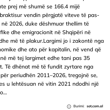
nte prej më shumë se 166.4 mijë
braktisur vendin përgjatë viteve të pas-
 në 2026, duke dëshmuar thellim të
ike dhe emigracionit në Shqipëri në
dhe më të plakur.Largimi jo i zakontë nga
nomike dhe ato për kapitalin, në vend që
ojnë më tej largimet edhe tani pas 35
t. Të dhënat më të fundit zyrtare nga
për periudhën 2011–2026, tregojnë se,
jes u lehtësuan në vitin 2021 ndodhi një
o...
Burimi:
sot.com.al