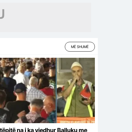
MË SHUMË
tëpitë na i ka vjedhur Balluku me