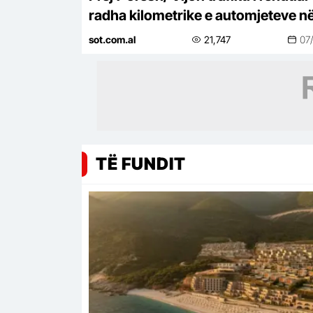
radha kilometrike e automjeteve n
aksin Tiranë-Elbasan
sot.com.al
21,747
07
TË FUNDIT