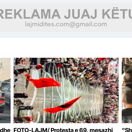
 dhe
FOTO-LAJM/ Protesta e 69, mesazhi
“Sh