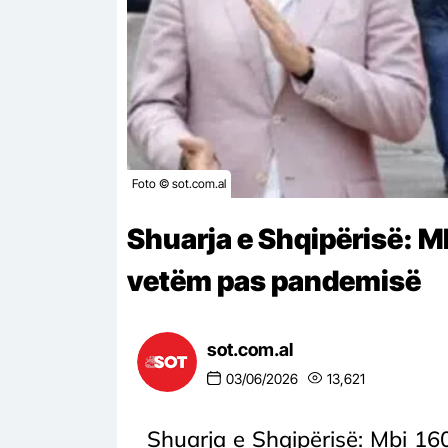
Foto © sot.com.al
Shuarja e Shqipërisë: M
vetëm pas pandemisë
sot.com.al
03/06/2026
13,621
Shuarja e Shqipërisë: Mbi 16