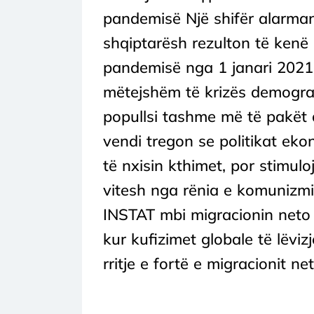
pandemisë Një shifër alarma
shqiptarësh rezulton të kenë 
pandemisë nga 1 janari 2021
mëtejshëm të krizës demograf
popullsi tashme më të pakët 
vendi tregon se politikat eko
të nxisin kthimet, por stimul
vitesh nga rënia e komunizmi
INSTAT mbi migracionin neto 
kur kufizimet globale të lëviz
rritje e fortë e migracionit net