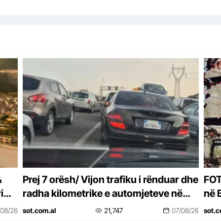
&
Prej 7 orësh/ Vijon trafiku i rënduar dhe
FOT
i
radha kilometrike e automjeteve në
në 
aksin Tiranë-Elbasan
Pos
/08/26
sot.com.al
21,747
07/08/26
sot.c