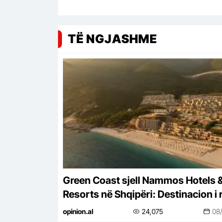
TË NGJASHME
Green Coast sjell Nammos Hotels 
Resorts në Shqipëri: Destinacion i r
lifestyle
opinion.al
24,075
08