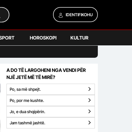
IDENTIFIKOHU
SPORT
HOROSKOPI
KULTUR
A DO TË LARGOHENI NGA VENDI PËR
NJË JETË MË TË MIRË?
Po, sa më shpejt.
Po, por me kushte.
Jo, e dua shqipërin.
Jam tashmë jashtë.