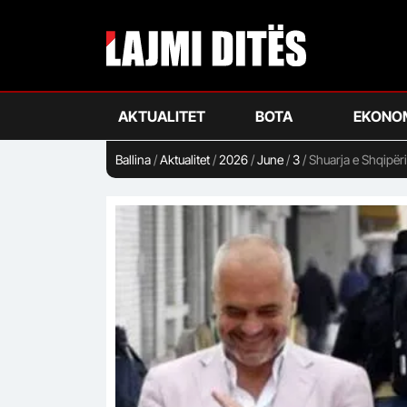
Skip
to
main
content
AKTUALITET
BOTA
EKONO
Ballina
/
Aktualitet
/
2026
/
June
/
3
/
Shuarja e Shqipër