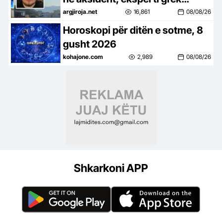
tregon çfarë e shkaktoi
argjiroja.net
16,861
08/08/26
përplasjen e makinës me
Horoskopi për ditën e sotme, 8
kamionin
gusht 2026
kohajone.com
2,989
08/08/26
Shkarkoni APP