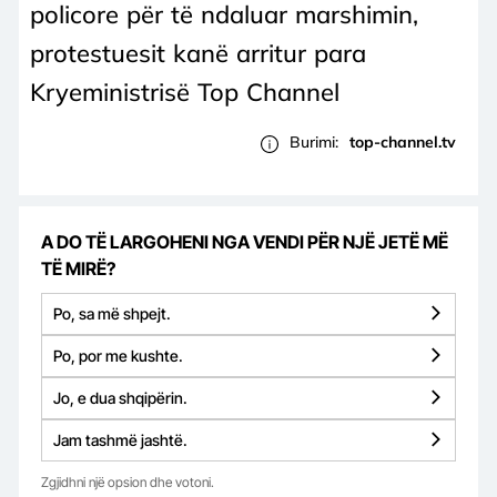
policore për të ndaluar marshimin,
protestuesit kanë arritur para
Kryeministrisë Top Channel
Burimi:
top-channel.tv
A DO TË LARGOHENI NGA VENDI PËR NJË JETË MË
TË MIRË?
Po, sa më shpejt.
Po, por me kushte.
Jo, e dua shqipërin.
Jam tashmë jashtë.
Zgjidhni një opsion dhe votoni.