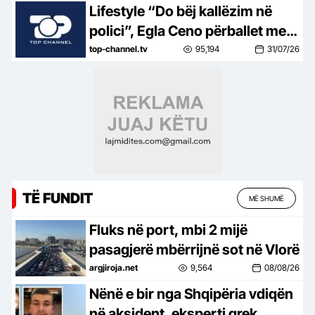
bukur, nuk është aq tragjike sa
Lifestyle “Do bëj kallëzim në
duket
polici”, Egla Ceno përballet me
një situatë të vështirë rreziku:
top-channel.tv
95,194
31/07/26
Mos më prek damarin se nuk
të…
TË FUNDIT
MË SHUMË
Fluks në port, mbi 2 mijë
pasagjerë mbërrijnë sot në Vlorë
argjiroja.net
9,564
08/08/26
Nënë e bir nga Shqipëria vdiqën
në aksident, eksperti grek