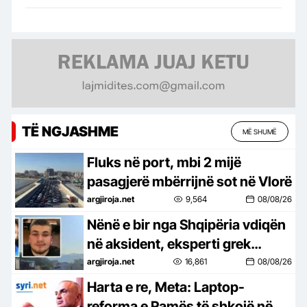
TË NGJASHME
MË SHUMË
Fluks në port, mbi 2 mijë
pasagjerë mbërrijnë sot në Vlorë
argjiroja.net
9,564
08/08/26
Nënë e bir nga Shqipëria vdiqën
në aksident, eksperti grek
tregon çfarë e shkaktoi
argjiroja.net
16,861
08/08/26
përplasjen e makinës me
Harta e re, Meta: Laptop-
kamionin
reforma e Ramës të shkojë në