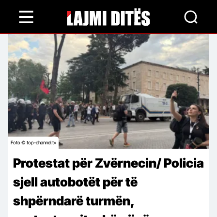
Skip
to
main
content
Foto © top-channel.tv
Protestat për Zvërnecin/ Policia
sjell autobotët për të
shpërndarë turmën,