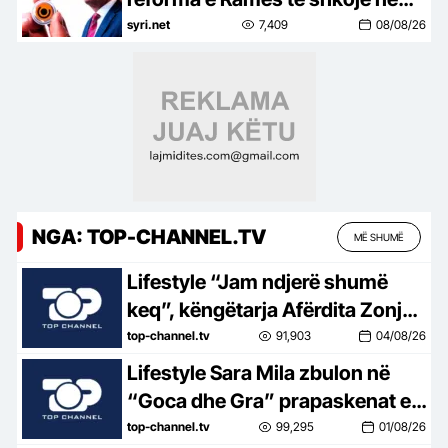
referendum. Turp për deputetët
syri.net
7,409
08/08/26
e PS u kthyen shpinën votuesve
NGA: TOP-CHANNEL.TV
MË SHUMË
Lifestyle “Jam ndjerë shumë
keq”, këngëtarja Afërdita Zonja:
Parashqevinë nuk e kam takuar
top-channel.tv
91,903
04/08/26
në Amerikë. Po të ishte në
Lifestyle Sara Mila zbulon në
Shqipëri…
“Goca dhe Gra” prapaskenat e
jetës së saj politike: Teatër jo i
top-channel.tv
99,295
01/08/26