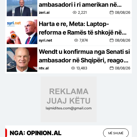
ambasadori i ri amerikan në
Shqipëri! Ambasada e SHBA: E
zeri.ai
2,221
08/08/26
presim me kënaqësi
Harta e re, Meta: Laptop-
reforma e Ramës të shkojë në
referendum. Turp për deputetët
syri.net
7,874
08/08/26
e PS u kthyen shpinën votuesve
Wendt u konfirmua nga Senati si
ambasador në Shqipëri, reagon
Ambasada Amerikane në Tiranë
ntv.al
13,483
08/08/26
NGA: OPINION.AL
MË SHUMË