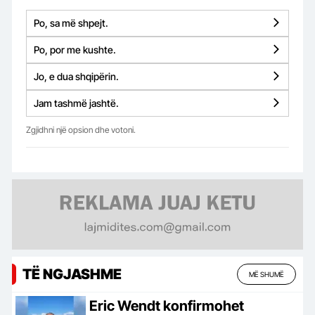
Po, sa më shpejt.
Po, por me kushte.
Jo, e dua shqipërin.
Jam tashmë jashtë.
Zgjidhni një opsion dhe votoni.
TË NGJASHME
MË SHUMË
Eric Wendt konfirmohet