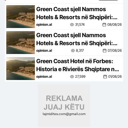
Green Coast sjell Nammos
Hotels & Resorts në Shqipëri:
Destinacion i ri lifestyle
opinion.al
31,574
08/08/26
Green Coast sjell Nammos
Hotels & Resorts në Shqipëri:
Destinacion i ri lifestyle
opinion.al
8,317
07/08/26
Green Coast Hotel në Forbes:
Historia e Rivierës Shqiptare në
skenën ndërkombëtare
opinion.al
27,599
01/08/26