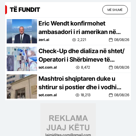
TË FUNDIT
MË SHUMË
Eric Wendt konfirmohet
ambasadori i ri amerikan në
Shqipëri! Ambasada e SHBA: E
zeri.ai
2,221
08/08/26
presim me kënaqësi
Check-Up dhe dializa në shtet/
Operatori i Shërbimeve të
Integruara të Sterilizimit zgjeron
sot.com.al
8,472
08/08/26
kompetencat
Mashtroi shqiptaren duke u
shtirur si postier dhe i vodhi
paratë, mbyllen hetimet për
sot.com.al
18,213
08/08/26
nigerianin, çështja kalon për…