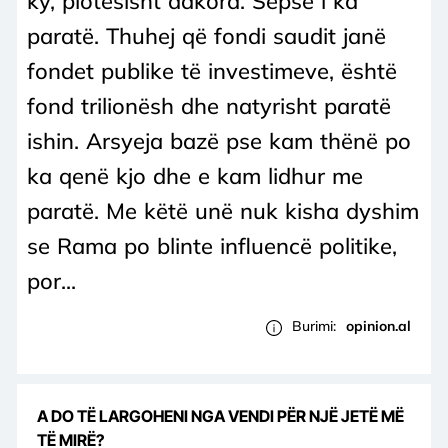
ky, plotësisht dakord. Sepse i ka
paratë. Thuhej që fondi saudit janë
fondet publike të investimeve, është
fond trilionësh dhe natyrisht paratë
ishin. Arsyeja bazë pse kam thënë po
ka qenë kjo dhe e kam lidhur me
paratë. Me këtë unë nuk kisha dyshim
se Rama po blinte influencë politike,
por...
Burimi:
opinion.al
A DO TË LARGOHENI NGA VENDI PËR NJË JETË MË
TË MIRË?