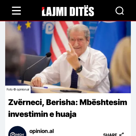
Skip
to
main
content
Foto © opinion.al
Zvërneci, Berisha: Mbështesim
investimin e huaja
opinion.al
SHARE