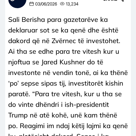
03/06/2026
13,234
Sali Berisha para gazetarëve ka
deklaruar sot se ka qenë dhe është
dakord që në Zvërnec të investohet.
Ai tha se edhe para tre vitesh kur u
njoftua se Jared Kushner do të
investonte në vendin tonë, ai ka thënë
‘po’ sepse sipas tij, investitorët kishin
paratë. “Para tre vitesh, kur u tha se
do vinte dhëndri i ish-presidentit
Trump në atë kohë, unë kam thënë
po. Reagimi im ndaj këtij lajmi ka qenë