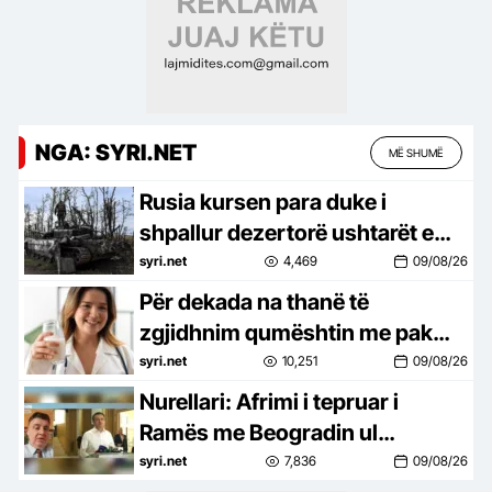
NGA: SYRI.NET
MË SHUMË
Rusia kursen para duke i
shpallur dezertorë ushtarët e
zhdukur
syri.net
4,469
09/08/26
Për dekada na thanë të
zgjidhnim qumështin me pak
yndyrë, studimi i ri tregon të
syri.net
10,251
09/08/26
kundërtën
Nurellari: Afrimi i tepruar i
Ramës me Beogradin ul
pozicionin negociues të
syri.net
7,836
09/08/26