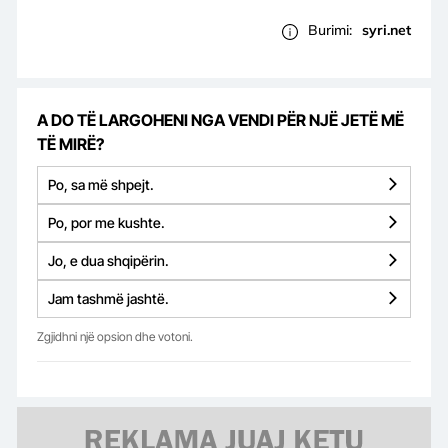
Burimi:
syri.net
A DO TË LARGOHENI NGA VENDI PËR NJË JETË MË
TË MIRË?
Po, sa më shpejt.
Po, por me kushte.
Jo, e dua shqipërin.
Jam tashmë jashtë.
Zgjidhni një opsion dhe votoni.