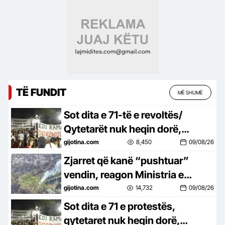
Kosovës
TË FUNDIT
MË SHUMË
Sot dita e 71-të e revoltës/
Qytetarët nuk heqin dorë,
kërkojnë ndryshim të klasës
gijotina.com
8,450
09/08/26
politike
Zjarret që kanë “pushtuar”
vendin, reagon Ministria e
Mbrojtjes: Ja si është situata
gijotina.com
14,732
09/08/26
Sot dita e 71 e protestës,
qytetaret nuk heqin dorë,