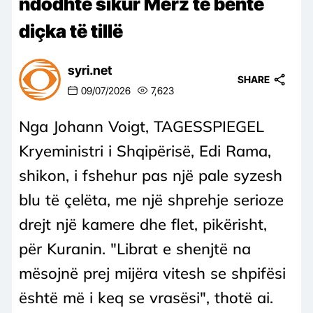
ndodhte sikur Merz të bënte
diçka të tillë
syri.net
SHARE
09/07/2026
7,623
Nga Johann Voigt, TAGESSPIEGEL
Kryeministri i Shqipërisë, Edi Rama,
shikon, i fshehur pas një pale syzesh
blu të çelëta, me një shprehje serioze
drejt një kamere dhe flet, pikërisht,
për Kuranin. "Librat e shenjtë na
mësojnë prej mijëra vitesh se shpifësi
është më i keq se vrasësi", thotë ai.