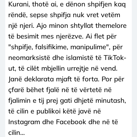
Kurani, thotë ai, e dënon shpifjen kaq
rëndë, sepse shpifja nuk vret vetëm
një njeri. Ajo minon shtyllat themelore
të besimit mes njerëzve. Ai flet për
"shpifje, falsifikime, manipulime", për
neomarksistë dhe islamistë të TikTok-
ut, të cilët mbjellin urrejtje në vend.
Janë deklarata mjaft të forta. Por për
çfarë bëhet fjalë në të vërtetë në
fjalimin e tij prej gati dhjetë minutash,
të cilin e publikoi këtë javë në
Instagram dhe Facebook dhe në të
cilin...