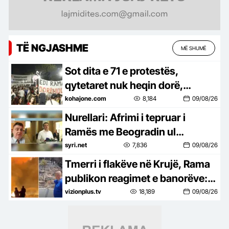
TË NGJASHME
MË SHUMË
Sot dita e 71 e protestës,
qytetaret nuk heqin dorë,
kërkojnë ndryshim të klasës
kohajone.com
8,184
09/08/26
politike: Rama jep dorëheqjen
Nurellari: Afrimi i tepruar i
Ramës me Beogradin ul
pozicionin negociues të
syri.net
7,836
09/08/26
Kosovës
Tmerri i flakëve në Krujë, Rama
publikon reagimet e banorëve:
Shteti ka qenë në këmbë, na
vizionplus.tv
18,189
09/08/26
kanë shpëtuar