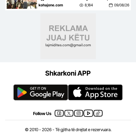
kërkojnë ndryshim të klasës
kohajone.com
8,184
09/08/26
politike: Rama jep dorëheqjen
Shkarkoni APP
Follow Us
© 2010 - 2026 - Të gjitha të drejtat e rezervuara.