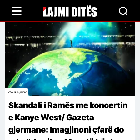
Skip
to
main
content
Foto © syri.net
Skandali i Ramës me koncertin
e Kanye West/ Gazeta
gjermane: Imagjinoni çfarë do