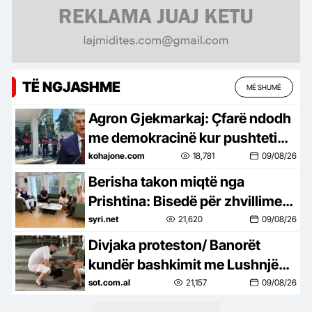
TË NGJASHME
MË SHUMË
Agron Gjekmarkaj: Çfarë ndodh
me demokracinë kur pushteti
përpiqet t’i mbyllë gojën
kohajone.com
18,781
09/08/26
medias?
Berisha takon miqtë nga
Prishtina: Bisedë për zhvillimet
politike në Shqipëri dhe Kosovë
syri.net
21,620
09/08/26
Divjaka proteston/ Banorët
kundër bashkimit me Lushnjën,
djegin teserat e PS: Mos na
sot.com.al
21,157
09/08/26
prekni identitetin!