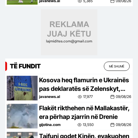
trajneri merr vendimin drastik!
javanews.al
5,385
09/08/26
TË FUNDIT
MË SHUMË
Kosova heq flamurin e Ukrainës
pas deklaratës së Zelenskyt,
reagon edhe Shqipëria: Heqja e
javanews.al
17,977
09/08/26
paraleleve, e gabuar!
Flakët rikthehen në Mallakastër,
era përhap zjarrin në Drenie
gijotina.com
13,550
09/08/26
Tajfuni godet Kinën, evakuohen