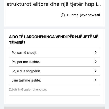
strukturat elitare dhe një tjetër hap i...
Burimi:
javanews.al
A DO TË LARGOHENI NGA VENDI PËR NJË JETË MË
TË MIRË?
Po, sa më shpejt.
Po, por me kushte.
Jo, e dua shqipërin.
Jam tashmë jashtë.
Zgjidhni një opsion dhe votoni.