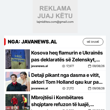
NGA: JAVANEWS.AL
MË SHUMË
Kosova heq flamurin e Ukrainës
pas deklaratës së Zelenskyt,
reagon edhe Shqipëria: Heqja e
javanews.al
17,977
09/08/26
paraleleve, e gabuar!
Detaji pikant nga dasma e vitit,
aktori Tom Holland qau kur pa
Zendaya-n me fustan nusërie
javanews.al
21,172
09/08/26
gjatë ceremonisë sekrete!
Mbrojtësi i Kombëtares
shqiptare refuzon të luajë,