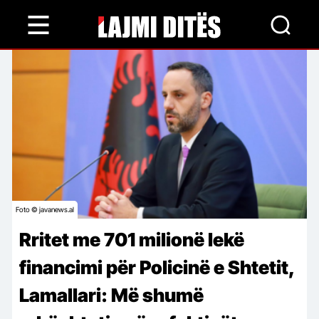
Skip
to
main
content
Foto © javanews.al
Rritet me 701 milionë lekë
financimi për Policinë e Shtetit,
Lamallari: Më shumë