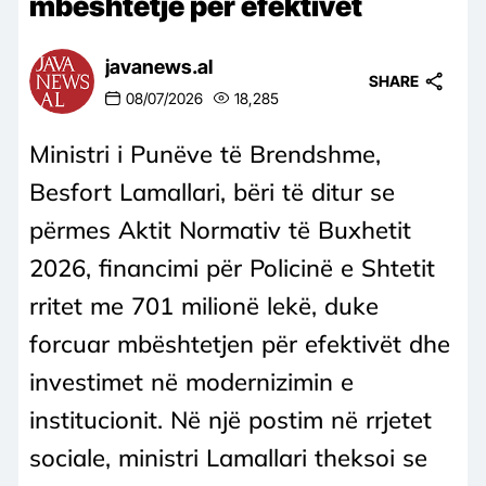
mbështetje për efektivët
javanews.al
SHARE
08/07/2026
18,285
Ministri i Punëve të Brendshme,
Besfort Lamallari, bëri të ditur se
përmes Aktit Normativ të Buxhetit
2026, financimi për Policinë e Shtetit
rritet me 701 milionë lekë, duke
forcuar mbështetjen për efektivët dhe
investimet në modernizimin e
institucionit. Në një postim në rrjetet
sociale, ministri Lamallari theksoi se