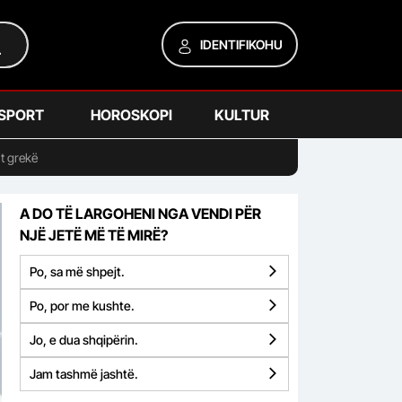
IDENTIFIKOHU
SPORT
HOROSKOPI
KULTUR
jt grekë
A DO TË LARGOHENI NGA VENDI PËR
NJË JETË MË TË MIRË?
Po, sa më shpejt.
Po, por me kushte.
Jo, e dua shqipërin.
Jam tashmë jashtë.