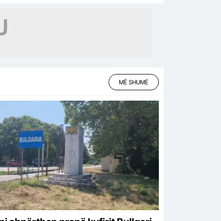
MË SHUMË