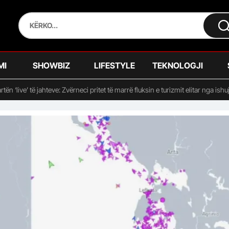
MI
SHOWBIZ
LIFESTYLE
TEKNOLOGJI
tën ‘live’ të jahteve: Zvërneci pritet të marrë fluksin e turizmit elitar nga ishu