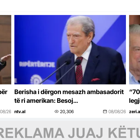
për
Berisha i dërgon mesazh ambasadorit
“70
të ri amerikan: Besoj…
legj
uan
“Ter
/08/26
ntv.al
20,306
08/08/26
zeri.a
shp