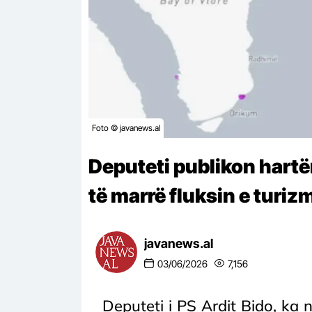
Foto © javanews.al
Deputeti publikon hartën
të marrë fluksin e turizm
javanews.al
03/06/2026
7,156
Deputeti i PS Ardit Bido, ka n