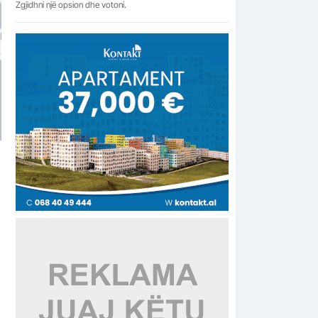
Zgjidhni një opsion dhe votoni.