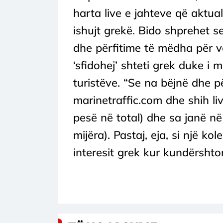
harta live e jahteve që aktual
ishujt grekë. Bido shprehet se
dhe përfitime të mëdha për ve
‘sfidohej’ shteti grek duke i m
turistëve. “Se na bëjnë dhe pë
marinetraffic.com dhe shih liv
pesë në total) dhe sa janë në
mijëra). Pastaj, eja, si një ko
interesit grek kur kundërshton