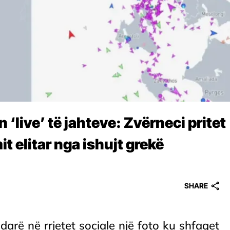
 ‘live’ të jahteve: Zvërneci pritet
it elitar nga ishujt grekë
SHARE
darë në rrjetet sociale një foto ku shfaqet