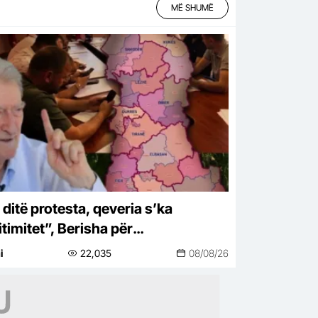
MË SHUMË
 ditë protesta, qeveria s’ka
itimitet”, Berisha për
ritorialen”: Projekti i Ramës për
i
22,035
08/08/26
opullimin (VIDEO)