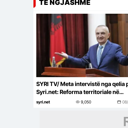
TË NGJASHME
SYRI TV/ Meta intervistë nga qelia 
Syri.net: Reforma territoriale në
referendum, deputetët e PS tradht
syri.net
9,050
08
votuesit