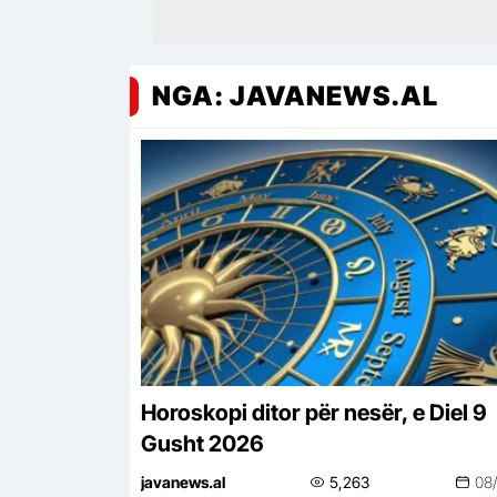
NGA: JAVANEWS.AL
Horoskopi ditor për nesër, e Diel 9
Gusht 2026
javanews.al
5,263
08