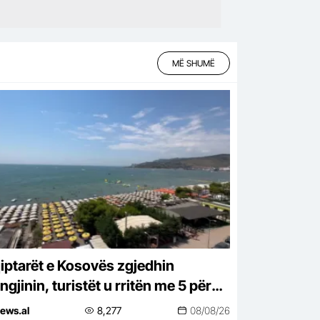
MË SHUMË
iptarët e Kosovës zgjedhin
gjinin, turistët u rritën me 5 për
 këtë vit
ews.al
8,277
08/08/26