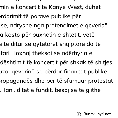
imin e koncertit të Kanye West, duhet
përdorimit të parave publike për
se, ndryshe nga pretendimet e qeverisë
a kosto për buxhetin e shtetit, vetë
 të ditur se qytetarët shqiptarë do të
tari Hoxhaj theksoi se ndërhyrja e
dështimit të koncertit për shkak të shitjes
kuzoi qeverinë se përdor financat publike
ropagandës dhe për të sfumuar protestat
Tani, ditët e fundit, besoj se të gjithë
Burimi:
syri.net