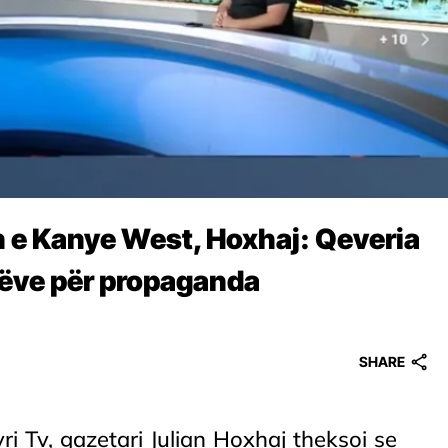
n e Kanye West, Hoxhaj: Qeveria
rëve për propaganda
SHARE
yri Tv, gazetari Julian Hoxhaj theksoi se