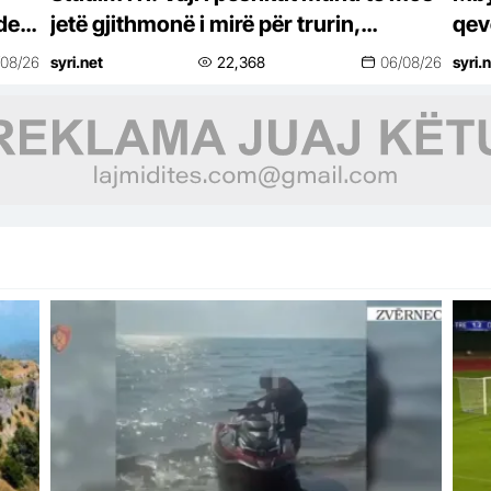
de
jetë gjithmonë i mirë për trurin,
qev
sidomos pas dëmtimeve
në 
/08/26
syri.net
22,368
06/08/26
syri.