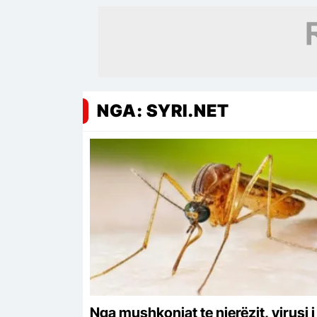
NGA: SYRI.NET
Nga mushkonjat te njerëzit, virusi i