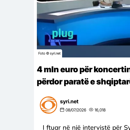
Foto © syri.net
4 mln euro për koncerti
përdor paratë e shqipta
syri.net
08/07/2026
16,018
I ftuar në një intervistë për S