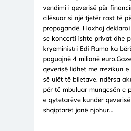
vendimi i qeverisë për financ
cilësuar si një tjetër rast të 
propagandë. Hoxhaj deklaroi 
se koncerti ishte privat dhe p
kryeministri Edi Rama ka bërë
paguajnë 4 milionë euro.Gaze
qeverisë lidhet me rrezikun e 
së ulët të biletave, ndërsa a
për të mbuluar mungesën e p
e qytetarëve kundër qeverisë. 
shqiptarët janë njohur...