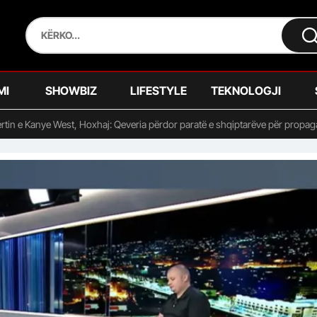
MI
SHOWBIZ
LIFESTYLE
TEKNOLOGJI
rtin e Kanye West, Hoxhaj: Qeveria përdor paratë e shqiptarëve për propa