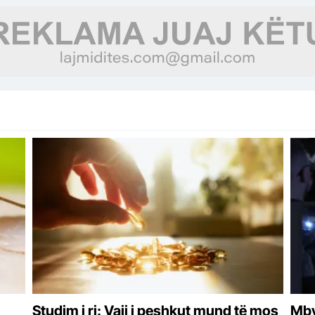
Studim i ri: Vaji i peshkut mund të mos
Mby