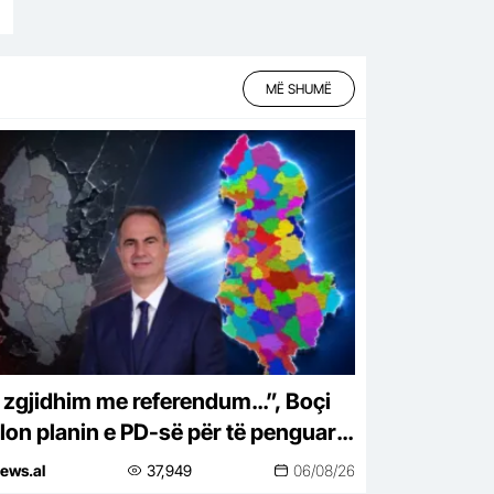
MË SHUMË
 zgjidhim me referendum…”, Boçi
lon planin e PD-së për të penguar
en e numrit të bashkive
ews.al
37,949
06/08/26