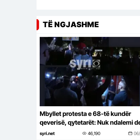
TË NGJASHME
Mbyllet protesta e 68-të kundër
qeverisë, qytetarët: Nuk ndalemi de
në largimin e Ramës
syri.net
46,190
06