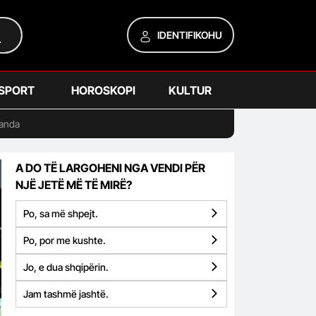
IDENTIFIKOHU
SPORT
HOROSKOPI
KULTUR
ganda
A DO TË LARGOHENI NGA VENDI PËR
NJË JETË MË TË MIRË?
Po, sa më shpejt.
Po, por me kushte.
Jo, e dua shqipërin.
Jam tashmë jashtë.