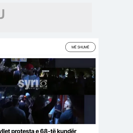
MË SHUMË
llet protesta e 68-të kundër