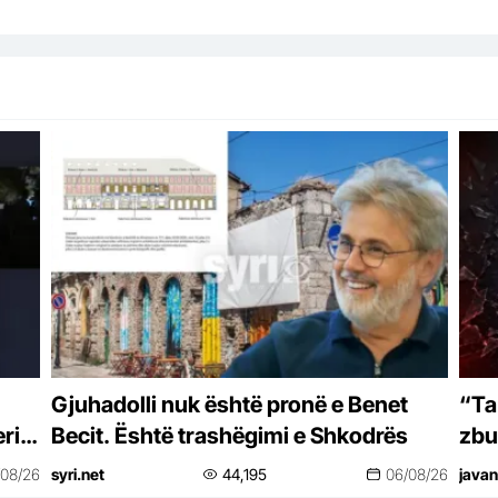
Gjuhadolli nuk është pronë e Benet
“Ta
ri
Becit. Është trashëgimi e Shkodrës
zbu
ulj
/08/26
syri.net
44,195
06/08/26
javan