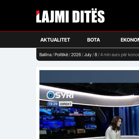
Skip
to
main
content
AKTUALITET
BOTA
EKONO
Ballina
/
Politikë
/
2026
/
July
/
8
/
4 mln euro për konce