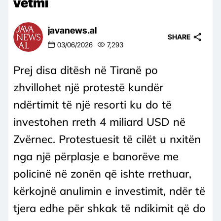
vetmi
javanews.al
SHARE
03/06/2026
7,293
Prej disa ditësh në Tiranë po
zhvillohet një protestë kundër
ndërtimit të një resorti ku do të
investohen rreth 4 miliard USD në
Zvërnec. Protestuesit të cilët u nxitën
nga një përplasje e banorëve me
policinë në zonën që ishte rrethuar,
kërkojnë anulimin e investimit, ndër të
tjera edhe për shkak të ndikimit që do