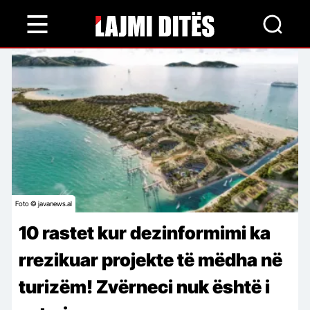
Skip
to
main
content
Foto © javanews.al
10 rastet kur dezinformimi ka
rrezikuar projekte të mëdha në
turizëm! Zvërneci nuk është i