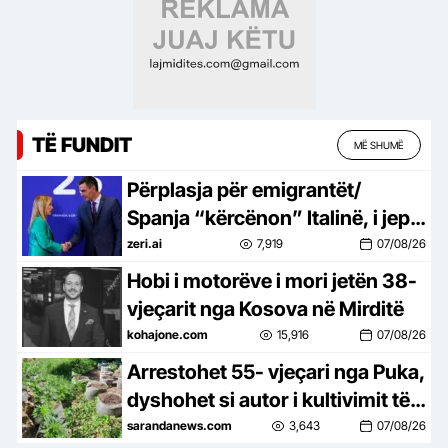
TË FUNDIT
MË SHUMË
Përplasja për emigrantët/
Spanja “kërcënon” Italinë, i jep
ultimatum deri të dielën!
zeri.ai
7,919
07/08/26
Hobi i motorëve i mori jetën 38-
vjeçarit nga Kosova në Mirditë
kohajone.com
15,916
07/08/26
Arrestohet 55- vjeçari nga Puka,
dyshohet si autor i kultivimit të
130 rrënjëve bimë narkotike në
sarandanews.com
3,643
07/08/26