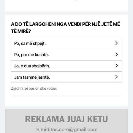
A DO TË LARGOHENI NGA VENDI PËR NJË JETË MË
TË MIRË?
Po, sa më shpejt.
Po, por me kushte.
Jo, e dua shqipërin.
Jam tashmë jashtë.
Zgjidhni një opsion dhe votoni.