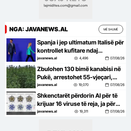
NGA: JAVANEWS.AL
MË SHUMË
Spanja i jep ultimatum Italisë për
kontrollet kufitare ndaj
udhëtarëve
javanews.al
4,496
07/08/26
Zbulohen 130 bimë kanabisi në
Pukë, arrestohet 55-vjeçari,
procedohet kryeplaku
javanews.al
19,070
07/08/26
Shkenctarët përdorin AI për të
krijuar 16 viruse të reja, ja për
çfarë bëhet fjalë
javanews.al
19,311
07/08/26