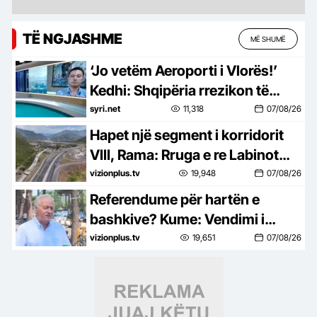
TË NGJASHME
MË SHUMË
‘Jo vetëm Aeroporti i Vlorës!’
Kedhi: Shqipëria rrezikon të
shkojë në arbitrazh dhe për
syri.net
11,318
07/08/26
Portin e Durrësit
Hapet një segment i korridorit
VIII, Rama: Rruga e re Labinot
Fushë-Mirakë do lehtësojë
vizionplus.tv
19,948
07/08/26
qarkullimin
Referendume për hartën e
bashkive? Kume: Vendimi i
Kolegjit Zgjedhur nuk e lejon
vizionplus.tv
19,651
07/08/26
mbajtjen e tyre