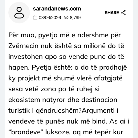
sarandanews.com
SHARE
03/06/2026
8,799
Për mua, pyetja më e ndershme për
Zvërnecin nuk është sa milionë do të
investohen apo sa vende pune do të
hapen. Pyetja është: a do të prodhojë
ky projekt më shumë vlerë afatgjatë
sesa vetë zona po të ruhej si
ekosistem natyror dhe destinacion
turistik i qëndrueshëm?Argumenti i
vendeve të punës nuk më bind. As ai i
“brandeve” luksoze, aq më tepër kur