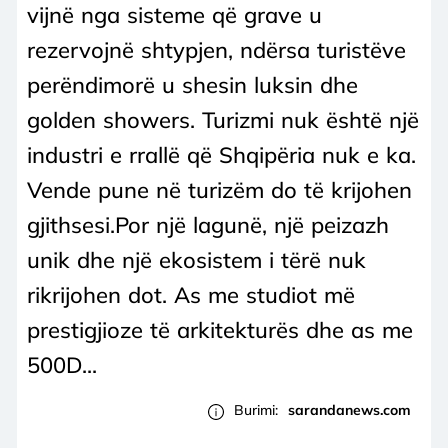
vijnë nga sisteme që grave u
rezervojnë shtypjen, ndërsa turistëve
perëndimorë u shesin luksin dhe
golden showers. Turizmi nuk është një
industri e rrallë që Shqipëria nuk e ka.
Vende pune në turizëm do të krijohen
gjithsesi.Por një lagunë, një peizazh
unik dhe një ekosistem i tërë nuk
rikrijohen dot. As me studiot më
prestigjioze të arkitekturës dhe as me
500D...
Burimi:
sarandanews.com