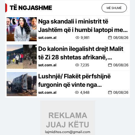
TË NGJASHME
MË SHUMË
Nga skandali i ministrit të
Jashtëm që i humbi laptopi me
të dhënat sekrete të NATO-s në
sot.com.al
9,981
08/08/26
SHBA, shtatzënia e Belinda…
Do kalonin ilegalisht drejt Malit
të Zi 28 shtetas afrikanë,
arrestohen 2 persona nga
sot.com.al
7,235
08/08/26
Korça, sekuestrohen 6500 euro
Lushnjë/ Flakët përfshijnë
furgonin që vinte nga
Maqedonia e Veriut, shkak
sot.com.al
4,948
08/08/26
defekti teknik