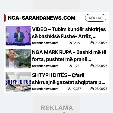
NGA: SARANDANEWS.COM
MË SHUMË
VIDEO – Tubim kundër shkrirjes
së bashkisë Fushë- Arrëz,
solidaritet edhe nga Puka e
sarandanews.com
12,177
08/08/26
Mirdita…
NGA MARK RUPA – Bashki më të
forta, pushtet më pranë
qytetarit…
sarandanews.com
11,271
08/08/26
SHTYPI I DITËS – Çfarë
shkruajnë gazetat shqiptare për
ditën e sotme, e shtunë, 8 gusht
sarandanews.com
10,387
08/08/26
2026…