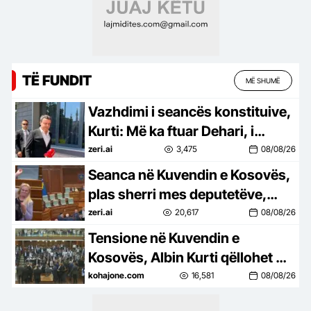
TË FUNDIT
MË SHUMË
Vazhdimi i seancës konstituive,
Kurti: Më ka ftuar Dehari, i
përgjigjem pozitivisht (VIDEO)
zeri.ai
3,475
08/08/26
Seanca në Kuvendin e Kosovës,
plas sherri mes deputetëve,
Kurti goditet me vezë (VIDEO)
zeri.ai
20,617
08/08/26
Tensione në Kuvendin e
Kosovës, Albin Kurti qëllohet me
vezë
kohajone.com
16,581
08/08/26