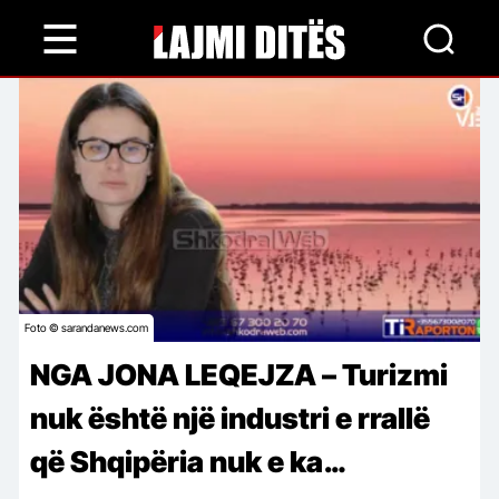
Skip
to
main
content
Foto © sarandanews.com
NGA JONA LEQEJZA – Turizmi
nuk është një industri e rrallë
që Shqipëria nuk e ka…