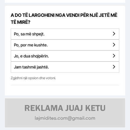
A DO TË LARGOHENI NGA VENDI PËR NJË JETË MË
TË MIRË?
Po, sa më shpejt.
Po, por me kushte.
Jo, e dua shqipërin.
Jam tashmë jashtë.
Zgjidhni një opsion dhe votoni.