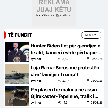
TË FUNDIT
MË SHUMË
Hunter Biden flet për gjendjen e
të atit, kanceri është përhapur
në kocka
syri.net
3,801
08/08/26
Loja Rama-Soros me protestën
dhe ‘familjen Trump’!
syri.net
2,777
08/08/26
Përplasen tre makina në aksin
Gjirokastër-Tepelenë, trafik i
rënduar
syri.net
14,911
08/08/26