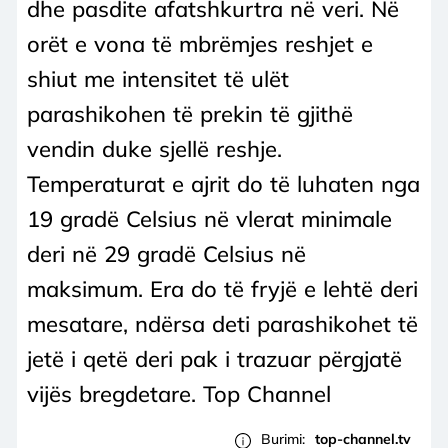
dhe pasdite afatshkurtra në veri. Në
orët e vona të mbrëmjes reshjet e
shiut me intensitet të ulët
parashikohen të prekin të gjithë
vendin duke sjellë reshje.
Temperaturat e ajrit do të luhaten nga
19 gradë Celsius në vlerat minimale
deri në 29 gradë Celsius në
maksimum. Era do të fryjë e lehtë deri
mesatare, ndërsa deti parashikohet të
jetë i qetë deri pak i trazuar përgjatë
vijës bregdetare. Top Channel
Burimi:
top-channel.tv