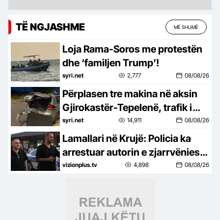
TË NGJASHME
MË SHUMË
Loja Rama-Soros me protestën
dhe ‘familjen Trump’!
syri.net
2,777
08/08/26
Përplasen tre makina në aksin
Gjirokastër-Tepelenë, trafik i
rënduar
syri.net
14,911
08/08/26
Lamallari në Krujë: Policia ka
arrestuar autorin e zjarrvënies
së qëllimshme
vizionplus.tv
4,898
08/08/26