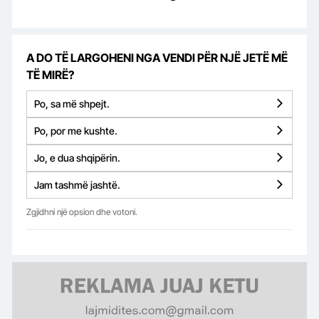
A DO TË LARGOHENI NGA VENDI PËR NJË JETË MË
TË MIRË?
Po, sa më shpejt.
Po, por me kushte.
Jo, e dua shqipërin.
Jam tashmë jashtë.
Zgjidhni një opsion dhe votoni.