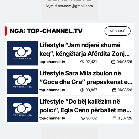
NGA: TOP-CHANNEL.TV
MË SHUMË
Lifestyle “Jam ndjerë shumë
keq”, këngëtarja Afërdita Zonja:
Parashqevinë nuk e kam takuar
top-channel.tv
92,431
04/08/26
në Amerikë. Po të ishte në
Lifestyle Sara Mila zbulon në
Shqipëri…
“Goca dhe Gra” prapaskenat e
jetës së saj politike: Teatër jo i
top-channel.tv
99,867
01/08/26
bukur, nuk është aq tragjike sa
Lifestyle “Do bëj kallëzim në
duket
polici”, Egla Ceno përballet me
një situatë të vështirë rreziku:
top-channel.tv
96,102
31/07/26
Mos më prek damarin se nuk
të…