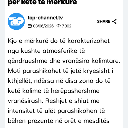
për këtë të mërkurë
top-channel.tv
SHARE
03/06/2026
7,302
Kjo e mërkurë do të karakterizohet
nga kushte atmosferike të
qëndrueshme dhe vranësira kalimtare.
Moti parashikohet të jetë kryesisht i
kthjellët, ndërsa në disa zona do të
ketë kalime të herëpashershme
vranësirash. Reshjet e shiut me
intensitet të ulët parashikohen të
bëhen prezente në orët e mesditës