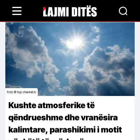
Skip
to
main
content
Foto © top-channel.tv
Kushte atmosferike të
qëndrueshme dhe vranësira
kalimtare, parashikimi i motit