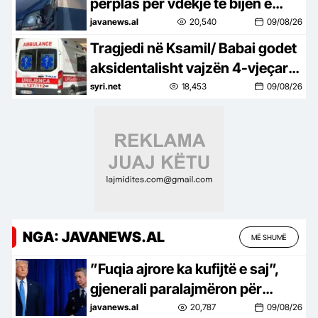
përplas për vdekje të bijën e
mitur duke kryer manovra në
javanews.al
20,540
09/08/26
parkim
Tragjedi në Ksamil/ Babai godet
aksidentalisht vajzën 4-vjeçare
me makinë, fëmija humb jetën
syri.net
18,453
09/08/26
(EMRI)
NGA: JAVANEWS.AL
MË SHUMË
”Fuqia ajrore ka kufijtë e saj”,
gjenerali paralajmëron për
pasojat e përshkallëzimit me
javanews.al
20,787
09/08/26