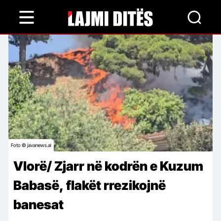
Skip
to
main
content
Foto © javanews.al
Vlorë/ Zjarr në kodrën e Kuzum
Babasë, flakët rrezikojnë
banesat