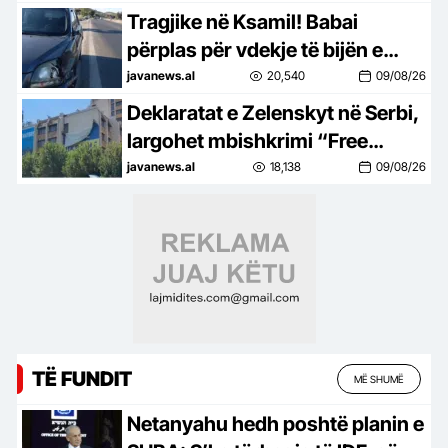
Iranin
Tragjike në Ksamil! Babai
përplas për vdekje të bijën e
mitur duke kryer manovra në
javanews.al
20,540
09/08/26
parkim
Deklaratat e Zelenskyt në Serbi,
largohet mbishkrimi “Free
Ukraine” në Prishtinë
javanews.al
18,138
09/08/26
TË FUNDIT
MË SHUMË
Netanyahu hedh poshtë planin e