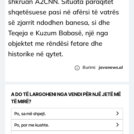
shkruan A2CNN. Situata paraqitet
shqetësuese pasi në afërsi të vatrës
së zjarrit ndodhen banesa, si dhe
Teqeja e Kuzum Babasë, një nga
objektet me rëndësi fetare dhe
historike në qytet.
Burimi:
javanews.al
A DO TË LARGOHENI NGA VENDI PËR NJË JETË MË
TË MIRË?
Po, sa më shpejt.
Po, por me kushte.