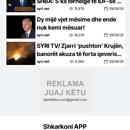
SHBA: S’ka tërheqje të IDF-së pa
çarmatosjen e Hamasit
syri.net
15,879
09/08/26
Dy mijë vjet mësime dhe ende
nuk kemi mësuar!
syri.net
18,078
09/08/26
SYRI TV/ Zjarri ‘pushton’ Krujën,
banorët akuza të forta qeverisë:
Autoritetet vonuan ndërhyrjen
syri.net
9,384
09/08/26
Shkarkoni APP