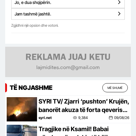
Jo, e dua shqipërin.
Jam tashmë jashtë.
Zgjidhni një opsion dhe votoni.
TË NGJASHME
MË SHUMË
SYRI TV/ Zjarri ‘pushton’ Krujën,
banorët akuza të forta qeverisë:
Autoritetet vonuan ndërhyrjen
syri.net
9,384
09/08/26
Tragjike në Ksamil! Babai