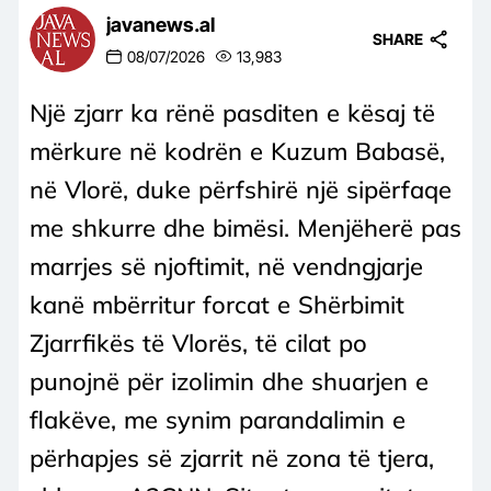
javanews.al
SHARE
08/07/2026
13,983
Një zjarr ka rënë pasditen e kësaj të
mërkure në kodrën e Kuzum Babasë,
në Vlorë, duke përfshirë një sipërfaqe
me shkurre dhe bimësi. Menjëherë pas
marrjes së njoftimit, në vendngjarje
kanë mbërritur forcat e Shërbimit
Zjarrfikës të Vlorës, të cilat po
punojnë për izolimin dhe shuarjen e
flakëve, me synim parandalimin e
përhapjes së zjarrit në zona të tjera,