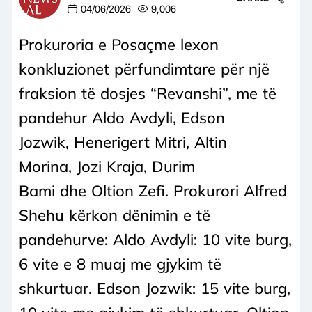
04/06/2026
9,006
Prokuroria e Posaçme lexon
konkluzionet përfundimtare për një
fraksion të dosjes “Revanshi”, me të
pandehur Aldo Avdyli, Edson
Jozwik, Henerigert Mitri, Altin
Morina, Jozi Kraja, Durim
Bami dhe Oltion Zefi. Prokurori Alfred
Shehu kërkon dënimin e të
pandehurve: Aldo Avdyli: 10 vite burg,
6 vite e 8 muaj me gjykim të
shkurtuar. Edson Jozwik: 15 vite burg,