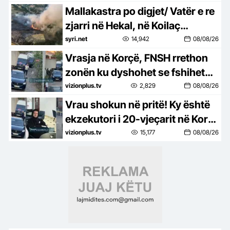
Mallakastra po digjet/ Vatër e re
zjarri në Hekal, në Koilaç
ndërhyet nga ajri! Sipërfaqe të
syri.net
14,942
08/08/26
tëra shkrumb e hi
Vrasja në Korçë, FNSH rrethon
zonën ku dyshohet se fshihet
autori
vizionplus.tv
2,829
08/08/26
Vrau shokun në pritë! Ky është
ekzekutori i 20-vjeçarit në Korçë
(EMRI-FOTO)
vizionplus.tv
15,177
08/08/26