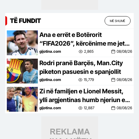
TË FUNDIT
MË SHUMË
Ana e errët e Botërorit
“FIFA2026”, kërcënime me jetë
dhe alarme për bombë, zbulohet
gijotina.com
2,865
08/08/26
plani për të vrarë Leo Messin
Rodri pranë Barçës, Man.City
piketon pasuesin e spanjollit
gijotina.com
15,779
08/08/26
Zi në familjen e Lionel Messit,
ylli argjentinas humb njeriun e
zemrës
gijotina.com
12,887
08/08/26