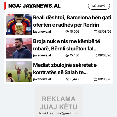
NGA: JAVANEWS.AL
MË SHUMË
Reali dështoi, Barcelona bën gati
ofertën e radhës për Rodrin
javanews.al
15,006
08/08/26
Broja nuk e nis me këmbë të
mbarë, Bërnli shpëton fal
penalltive dhe kalon në raundin
javanews.al
15,436
08/08/26
tjetër të Kupës!
Mediat zbulojnë sekretet e
kontratës së Salah te
Trabzonspor, 30 mln euro pagë,
javanews.al
6,446
08/08/26
shpenzime parukerie dhe… për
letër higjienike!