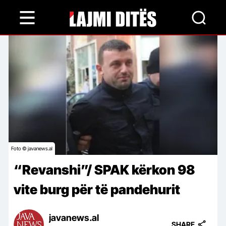
Skip
to
main
content
Foto © javanews.al
“Revanshi”/ SPAK kërkon 98
vite burg për të pandehurit
javanews.al
SHARE