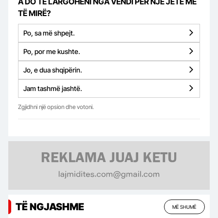
A DO TË LARGOHENI NGA VENDI PËR NJË JETË MË
TË MIRË?
Po, sa më shpejt.
Po, por me kushte.
Jo, e dua shqipërin.
Jam tashmë jashtë.
Zgjidhni një opsion dhe votoni.
TË NGJASHME
MË SHUMË