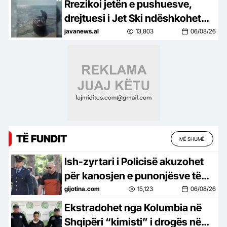
Rrezikoi jetën e pushuesve,
drejtuesi i Jet Ski ndëshkohet
me 3 milionë lekë gjobë
javanews.al
13,803
06/08/26
TË FUNDIT
MË SHUMË
Ish-zyrtari i Policisë akuzohet
për kanosjen e punonjësve të
një hoteli në Dhërmi
gijotina.com
15,123
06/08/26
Ekstradohet nga Kolumbia në
Shqipëri “kimisti” i drogës në