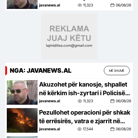
Uljan Shpataraku
javanews.al
11,323
06/08/26
NGA: JAVANEWS.AL
MË SHUMË
Akuzohet për kanosje, shpallet
në kërkim ish-zyrtari i Policisë
Uljan Shpataraku
javanews.al
11,323
06/08/26
Pezullohet operacioni për shkak
të errësirës, vatra e zjarrit në
Drenije vijon të mbetet aktive
javanews.al
17,544
06/08/26