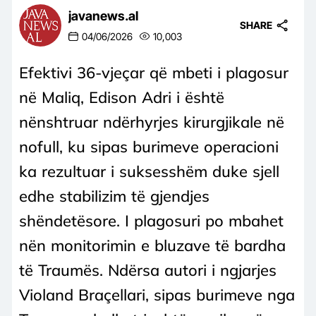
javanews.al
SHARE
04/06/2026
10,003
Efektivi 36-vjeçar që mbeti i plagosur
në Maliq, Edison Adri i është
nënshtruar ndërhyrjes kirurgjikale në
nofull, ku sipas burimeve operacioni
ka rezultuar i suksesshëm duke sjell
edhe stabilizim të gjendjes
shëndetësore. I plagosuri po mbahet
nën monitorimin e bluzave të bardha
të Traumës. Ndërsa autori i ngjarjes
Violand Braçellari, sipas burimeve nga