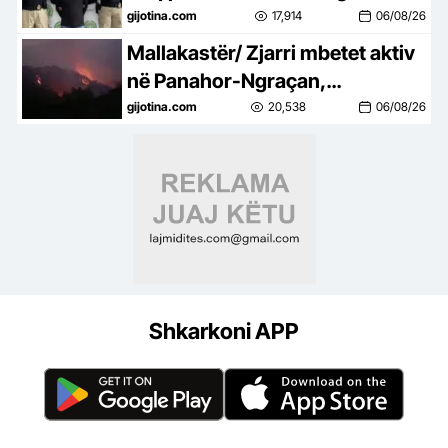
Frakull, i dënuar me 14 vite burg
gijotina.com
17,914
06/08/26
Mallakastër/ Zjarri mbetet aktiv
në Panahor-Ngraçan,
zjarrfikësit ndërpresin
gijotina.com
20,538
06/08/26
operacionin për shkak të
errësirës
Shkarkoni APP