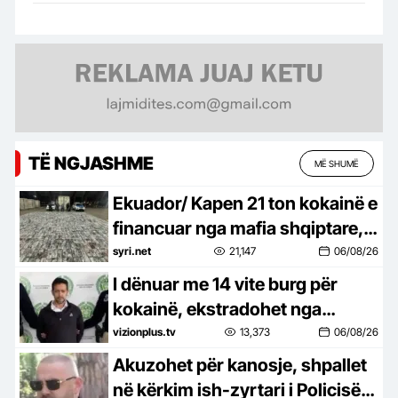
TË NGJASHME
MË SHUMË
Ekuador/ Kapen 21 ton kokainë e
financuar nga mafia shqiptare,
prangosen 44 persona
syri.net
21,147
06/08/26
I dënuar me 14 vite burg për
kokainë, ekstradohet nga
Kolumbia në Shqipëri “Kimisti”
vizionplus.tv
13,373
06/08/26
Akuzohet për kanosje, shpallet
në kërkim ish-zyrtari i Policisë