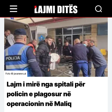
Skip
to
main
content
Foto © javanews.al
Lajm i mirë nga spitali për
policin e plagosur në
operacionin në Maliq