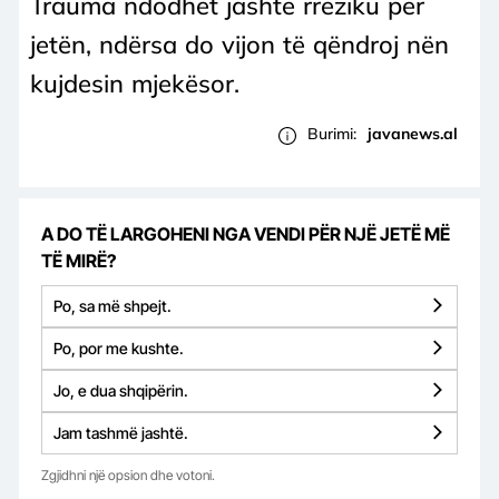
Trauma ndodhet jashtë rreziku për
jetën, ndërsa do vijon të qëndroj nën
kujdesin mjekësor.
Burimi:
javanews.al
A DO TË LARGOHENI NGA VENDI PËR NJË JETË MË
TË MIRË?
Po, sa më shpejt.
Po, por me kushte.
Jo, e dua shqipërin.
Jam tashmë jashtë.
Zgjidhni një opsion dhe votoni.