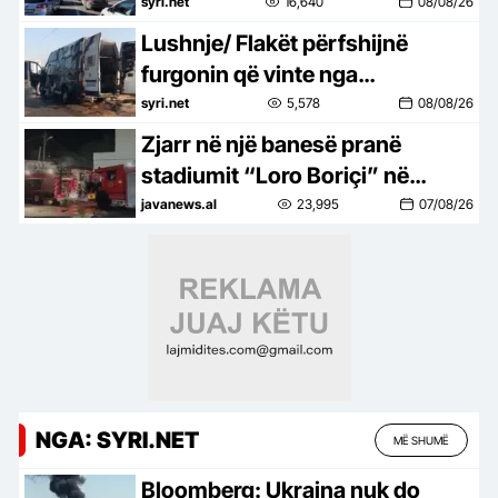
Shqipërisë
syri.net
16,640
08/08/26
Lushnje/ Flakët përfshijnë
furgonin që vinte nga
Maqedonia e Veriut, shkak
syri.net
5,578
08/08/26
ishte…
Zjarr në një banesë pranë
stadiumit “Loro Boriçi” në
Shkodër, shmangen pasojat në
javanews.al
23,995
07/08/26
njerëz
NGA: SYRI.NET
MË SHUMË
Bloomberg: Ukraina nuk do