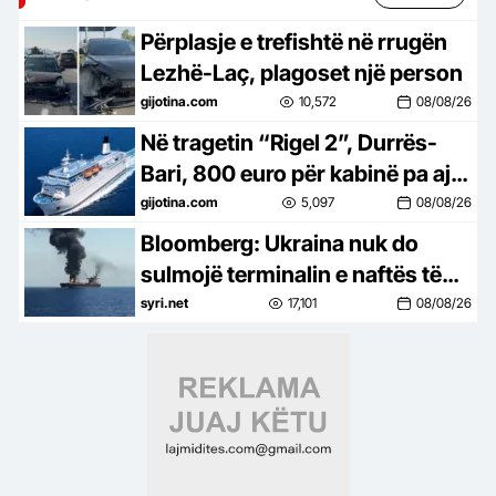
Përplasje e trefishtë në rrugën
Lezhë-Laç, plagoset një person
gijotina.com
10,572
08/08/26
Në tragetin “Rigel 2”, Durrës-
Bari, 800 euro për kabinë pa ajër
të kondicionuar në 35 gradë
gijotina.com
5,097
08/08/26
Bloomberg: Ukraina nuk do
sulmojë terminalin e naftës të
lidhur me SHBA në Detin e Zi
syri.net
17,101
08/08/26