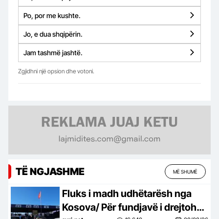
Po, por me kushte.
Jo, e dua shqipërin.
Jam tashmë jashtë.
Zgjidhni një opsion dhe votoni.
TË NGJASHME
MË SHUMË
Fluks i madh udhëtarësh nga
Kosova/ Për fundjavë i drejtohen