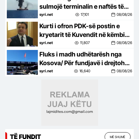
sulmojë terminalin e naftës të
lidhur me SHBA në Detin e Zi
syri.net
17,101
08/08/26
Kurti i ofron PDK-së postin e
kryetarit të Kuvendit në këmbim
të votës për presidentin
syri.net
11,807
08/08/26
Fluks i madh udhëtarësh nga
Kosova/ Për fundjavë i drejtohen
Shqipërisë
syri.net
16,640
08/08/26
TË FUNDIT
MË SHUMË