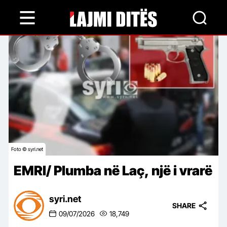
Skip
to
main
content
Foto © syri.net
EMRI/ Plumba në Laç, një i vrarë
syri.net
SHARE
09/07/2026
18,749