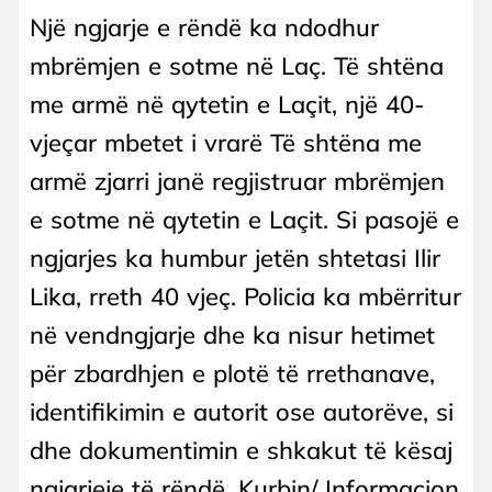
Një ngjarje e rëndë ka ndodhur
mbrëmjen e sotme në Laç. Të shtëna
me armë në qytetin e Laçit, një 40-
vjeçar mbetet i vrarë Të shtëna me
armë zjarri janë regjistruar mbrëmjen
e sotme në qytetin e Laçit. Si pasojë e
ngjarjes ka humbur jetën shtetasi Ilir
Lika, rreth 40 vjeç. Policia ka mbërritur
në vendngjarje dhe ka nisur hetimet
për zbardhjen e plotë të rrethanave,
identifikimin e autorit ose autorëve, si
dhe dokumentimin e shkakut të kësaj
ngjarjeje të rëndë. Kurbin/ Informacion