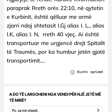
paraprak Rreth orës 22:10, në qytetin
e Kurbinit, është qëlluar me armë
zjarri ndaj shtetasit I.Gj alias I. L., alias
I.K, alias I. N, rreth 40 vjeç. Ai është
transportuar me urgjencë drejt Spitalit
të Traumës, por ka humbur jetën gjatë
transportimit....
Burimi:
syri.net
A DO TË LARGOHENI NGA VENDI PËR NJË JETË MË
TË MIRË?
Po, sa më shpejt.