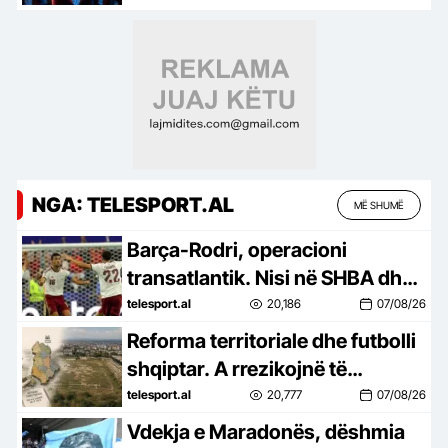
NGA: TELESPORT.AL
MË SHUMË
Barça-Rodri, operacioni
transatlantik. Nisi në SHBA dhe
po hyn në fazën vendimtare
telesport.al
20,186
07/08/26
Reforma territoriale dhe futbolli
shqiptar. A rrezikojnë të
“shkrihen” edhe klubet bashkë
telesport.al
20,777
07/08/26
me bashkitë?
Vdekja e Maradonës, dëshmia