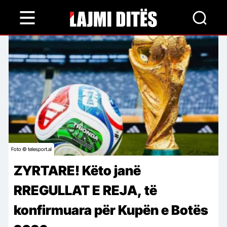
Skip
to
main
content
Foto © telesport.al
ZYRTARE! Këto janë
RREGULLAT E REJA, të
konfirmuara për Kupën e Botës