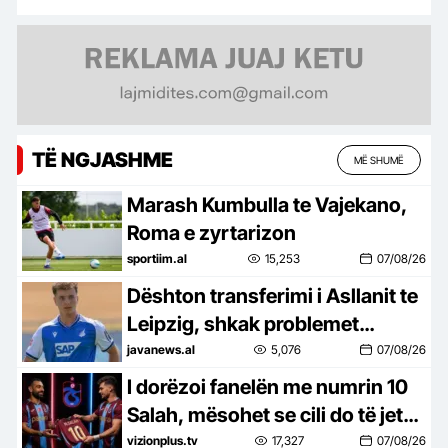
TË NGJASHME
MË SHUMË
Marash Kumbulla te Vajekano,
Roma e zyrtarizon
sportiim.al
15,253
07/08/26
Dështon transferimi i Asllanit te
Leipzig, shkak problemet
shëndetësore!
javanews.al
5,076
07/08/26
I dorëzoi fanelën me numrin 10
Salah, mësohet se cili do të jetë
numri i ri në shpinën e Muçit
vizionplus.tv
17,327
07/08/26