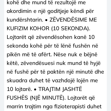
kohë dhe mund të rezultojë me
akordimin e një goditjeje këndi për
kundërshtarin. • ZËVENDËSIME ME
KUFIZIM KOHOR (10 SEKONDA).
Lojtarët që zëvendësohen kanë 10
sekonda kohë për të lënë fushën në
pikën më të afërt. Nëse nuk e bëjnë
këtë, zëvendësuesi nuk mund të hyjë
në fushë për të paktën një minutë dhe
skuadra duhet të vazhdojë lojën me
10 lojtarë. • TRAJTIM JASHTË
FUSHËS (NJË MINUTË). Lojtarët që
marrin trajtim nga fizioterapisti duhet