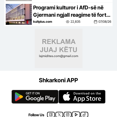
Programi kulturor i AfD-së në
Gjermani ngjall reagime të forta
në botën e artit
kultplus.com
22,835
07/08/26
Shkarkoni APP
Follow Us