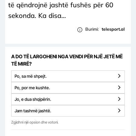
të qëndrojnë jashtë fushës për 60
sekonda. Ka disa...
Burimi:
telesport.al
A DO TË LARGOHENI NGA VENDI PËR NJË JETË MË
TË MIRË?
Po, sa më shpejt.
Po, por me kushte.
Jo, e dua shqipërin.
Jam tashmë jashtë.
Zgjidhni një opsion dhe votoni.