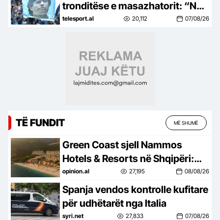
tronditëse e masazhatorit: “Nuk
donte të ngrihej nga shtrati, as
telesport.al
20,112
07/08/26
të hante”
TË FUNDIT
MË SHUMË
Green Coast sjell Nammos
Hotels & Resorts në Shqipëri:
Destinacion i ri lifestyle
opinion.al
27,195
08/08/26
Spanja vendos kontrolle kufitare
për udhëtarët nga Italia
syri.net
27,833
07/08/26