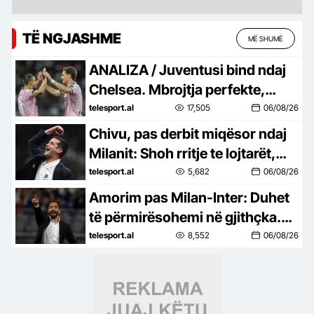
TË NGJASHME
MË SHUMË
ANALIZA / Juventusi bind ndaj
Chelsea. Mbrojtja perfekte,
shkëlqen Zhegrova dhe
telesport.al
17,505
06/08/26
rikthehet Yildiz
Chivu, pas derbit miqësor ndaj
Milanit: Shoh rritje te lojtarët,
rezultati nuk na intereson
telesport.al
5,682
06/08/26
shumë
Amorim pas Milan-Inter: Duhet
të përmirësohemi në gjithçka.
Leao? Të jesh te Milani është fat
telesport.al
8,552
06/08/26