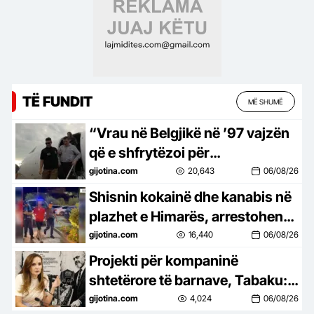
TË FUNDIT
MË SHUMË
“Vrau në Belgjikë në ’97 vajzën
që e shfrytëzoi për
prostitucion”, policia jep detaje
gijotina.com
20,643
06/08/26
mbi krimet e Sokol Hoxhës
Shisnin kokainë dhe kanabis në
plazhet e Himarës, arrestohen
tre persona
gijotina.com
16,440
06/08/26
Projekti për kompaninë
shtetërore të barnave, Tabaku:
Qeveria po kalon nga
gijotina.com
4,024
06/08/26