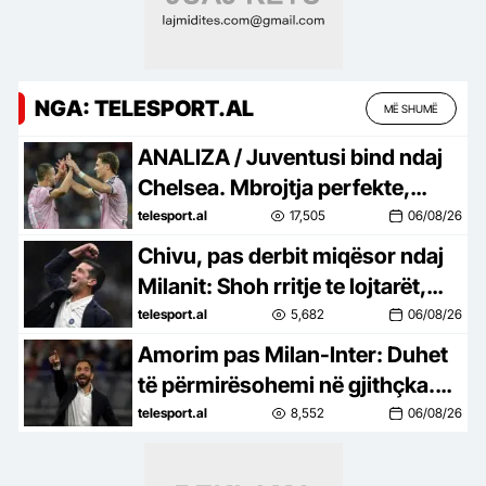
NGA: TELESPORT.AL
MË SHUMË
ANALIZA / Juventusi bind ndaj
Chelsea. Mbrojtja perfekte,
shkëlqen Zhegrova dhe
telesport.al
17,505
06/08/26
rikthehet Yildiz
Chivu, pas derbit miqësor ndaj
Milanit: Shoh rritje te lojtarët,
rezultati nuk na intereson
telesport.al
5,682
06/08/26
shumë
Amorim pas Milan-Inter: Duhet
të përmirësohemi në gjithçka.
Leao? Të jesh te Milani është fat
telesport.al
8,552
06/08/26