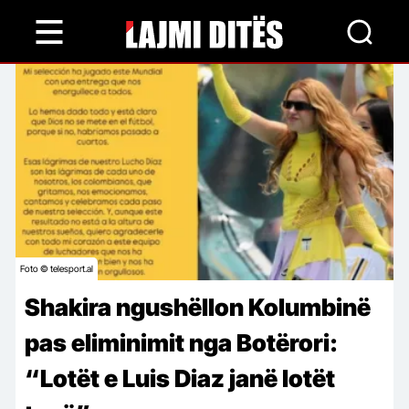
Skip
to
main
content
Foto © telesport.al
Shakira ngushëllon Kolumbinë
pas eliminimit nga Botërori:
“Lotët e Luis Diaz janë lotët