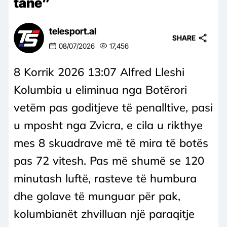
tanë”
telesport.al
SHARE
08/07/2026
17,456
8 Korrik 2026 13:07 Alfred Lleshi
Kolumbia u eliminua nga Botërori
vetëm pas goditjeve të penalltive, pasi
u mposht nga Zvicra, e cila u rikthye
mes 8 skuadrave më të mira të botës
pas 72 vitesh. Pas më shumë se 120
minutash luftë, rasteve të humbura
dhe golave të munguar për pak,
kolumbianët zhvilluan një paraqitje