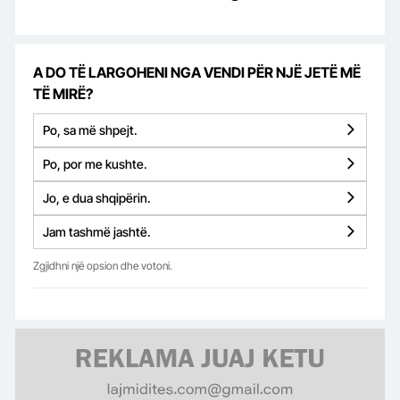
A DO TË LARGOHENI NGA VENDI PËR NJË JETË MË
TË MIRË?
Po, sa më shpejt.
Po, por me kushte.
Jo, e dua shqipërin.
Jam tashmë jashtë.
Zgjidhni një opsion dhe votoni.