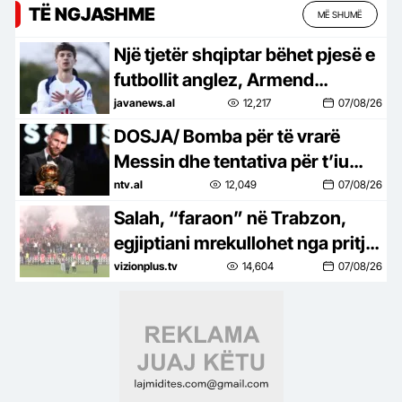
TË NGJASHME
MË SHUMË
Një tjetër shqiptar bëhet pjesë e
futbollit anglez, Armend
Muslika firmos kontratën e parë
javanews.al
12,217
07/08/26
profesioniste me Tottenham
DOSJA/ Bomba për të vrarë
Messin dhe tentativa për t’iu
afruar Ronaldos në hotel
ntv.al
12,049
07/08/26
Salah, “faraon” në Trabzon,
egjiptiani mrekullohet nga pritja
në stadium, edhe Muçi “fërkon”
vizionplus.tv
14,604
07/08/26
duart