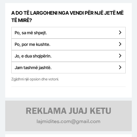
A DO TË LARGOHENI NGA VENDI PËR NJË JETË MË
TË MIRË?
Po, sa më shpejt.
Po, por me kushte.
Jo, e dua shqipërin.
Jam tashmë jashtë.
Zgjidhni një opsion dhe votoni.