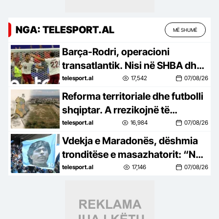
NGA: TELESPORT.AL
MË SHUMË
Barça-Rodri, operacioni
transatlantik. Nisi në SHBA dhe
po hyn në fazën vendimtare
telesport.al
17,542
07/08/26
Reforma territoriale dhe futbolli
shqiptar. A rrezikojnë të
“shkrihen” edhe klubet bashkë
telesport.al
16,984
07/08/26
me bashkitë?
Vdekja e Maradonës, dëshmia
tronditëse e masazhatorit: “Nuk
donte të ngrihej nga shtrati, as
telesport.al
17,146
07/08/26
të hante”