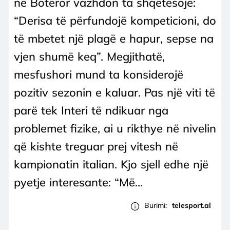
në Botëror vazhdon ta shqetësojë:
“Derisa të përfundojë kompeticioni, do
të mbetet një plagë e hapur, sepse na
vjen shumë keq”. Megjithatë,
mesfushori mund ta konsiderojë
pozitiv sezonin e kaluar. Pas një viti të
parë tek Interi të ndikuar nga
problemet fizike, ai u rikthye në nivelin
që kishte treguar prej vitesh në
kampionatin italian. Kjo sjell edhe një
pyetje interesante: “Më...
Burimi:
telesport.al