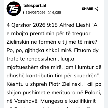
telesport.al
SHARE
04/06/2026
6,085
4 Qershor 2026 9:18 Alfred Lleshi “A
e mbajta premtimin për të treguar
Zielinskin në formën e tij më të mirë?
Po, po, gjithçka shkoi mirë. Fituam dy
trofe të rëndësishëm, luajta
mjaftueshëm dhe mirë, jam i lumtur që
dhashë kontributin tim për skuadrën”.
Kështu u shpreh Piotr Zielinski, i cili po
shijon pushimet e merituara në Poloni,
në Varshavë. Mungesa e kualifikimit