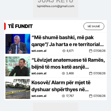
TË FUNDIT
MË SHUMË
“Më shumë bashki, më pak
qarqe”/ Ja harta e re territoriale,
sipas Shehit: Si duhet ndarë
sot.com.al
8,671
07/08/26
Shqipëria
“Lëvizjet anatemuese të Ramës,
bëjnë të mos ketë asnjë
ndërprerje nga qytetarët”/
sot.com.al
3,466
07/08/26
Protesta, Pashaj: Politika ka…
Kosovë/ Alarm për mjet të
dyshuar shpërthyes në
stacionin e autobusëve në
sot.com.al
17,767
07/08/26
Prishtinë, policia në vendngjarje