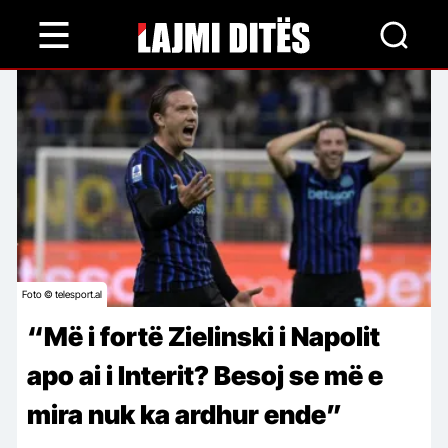
Skip
to
main
content
Foto © telesport.al
“Më i fortë Zielinski i Napolit
apo ai i Interit? Besoj se më e
mira nuk ka ardhur ende”