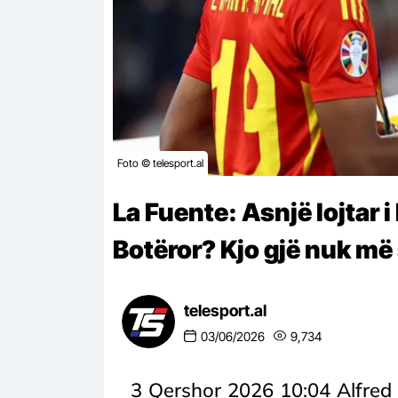
Foto © telesport.al
La Fuente: Asnjë lojtar 
Botëror? Kjo gjë nuk më
telesport.al
03/06/2026
9,734
3 Qershor 2026 10:04 Alfred L