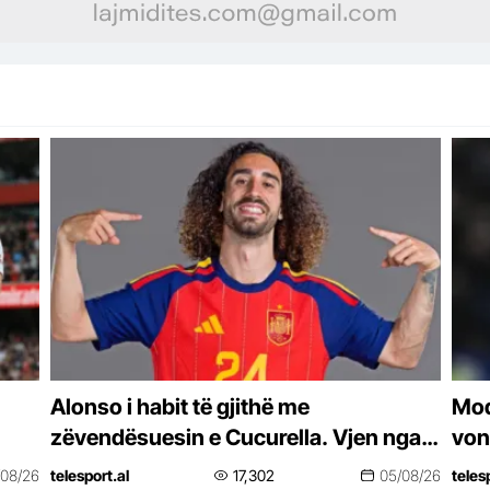
Alonso i habit të gjithë me
Mod
zëvendësuesin e Cucurella. Vjen nga
von
La Liga dhe do të kushtojë vetëm 19
dëg
/08/26
telesport.al
17,302
05/08/26
teles