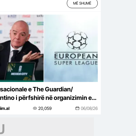
MË SHUMË
sacionale e The Guardian/
ntino i përfshirë në organizimin e
er Ligës
iim.al
20,059
06/08/26