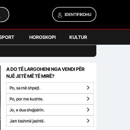
IDENTIFIKOHU
SPORT
HOROSKOPI
KULTUR
A DO TË LARGOHENI NGA VENDI PËR
NJË JETË MË TË MIRË?
Po, sa më shpejt.
Po, por me kushte.
Jo, e dua shqipërin.
Jam tashmë jashtë.