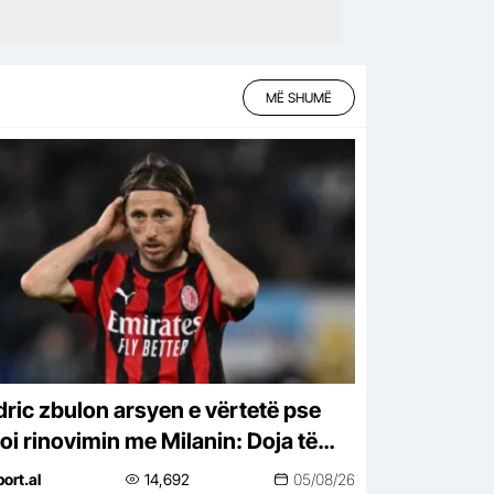
MË SHUMË
ric zbulon arsyen e vërtetë pse
oi rinovimin me Milanin: Doja të
joja atë më parë…
port.al
14,692
05/08/26