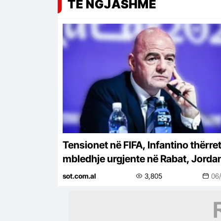
TË NGJASHME
Tensionet në FIFA, Infantino thërre
mbledhje urgjente në Rabat, Jorda
akuzon për shantazh
sot.com.al
3,805
06