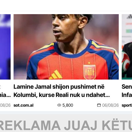
t
Lamine Jamal shijon pushimet në
Sen
nia
Kolumbi, kurse Reali nuk u ndahet
Infa
blerjeve të bujshme
Sup
/08/26
sot.com.al
5,800
06/08/26
sport