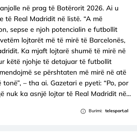
njolle në prag të Botërorit 2026. Ai u
 të Real Madridit në listë. “A më
n, sepse e njoh potencialin e futbollit
 vetëm lojtarët më të mirë të Barcelonës,
dridit. Ka mjaft lojtarë shumë të mirë në
r këtë njohje të detajuar të futbollit
që mendojmë se përshtaten më mirë në atë
tonë”, – tha ai. Gazetari e pyeti: “Po, por
ë nuk ka asnjë lojtar të Real Madridit në...
Burimi:
telesport.al