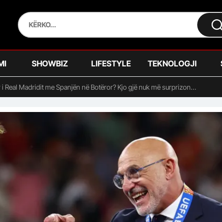
MI
SHOWBIZ
LIFESTYLE
TEKNOLOGJI
ar i Real Madridit me Spanjën në Botëror? Kjo gjë nuk më surprizon…