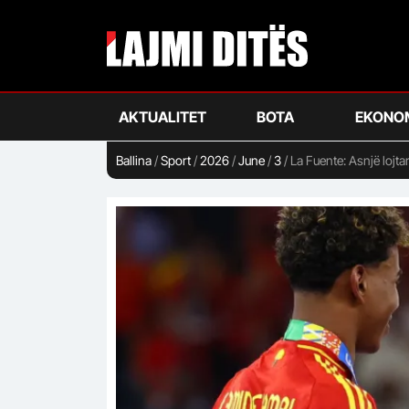
Skip
to
main
content
AKTUALITET
BOTA
EKONO
Ballina
/
Sport
/
2026
/
June
/
3
/
La Fuente: Asnjë lojt