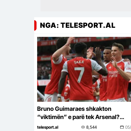
NGA: TELESPORT.AL
Bruno Guimaraes shkakton
“viktimën” e parë tek Arsenal?
Chelsea gati të përfitojë
telesport.al
8,544
05