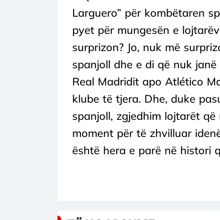
Larguero” për kombëtaren spa
pyet për mungesën e lojtarëve
surprizon? Jo, nuk më surprizo
spanjoll dhe e di që nuk janë
Real Madridit apo Atlético Ma
klube të tjera. Dhe, duke pasu
spanjoll, zgjedhim lojtarët 
moment për të zhvilluar idenë 
është hera e parë në histori q