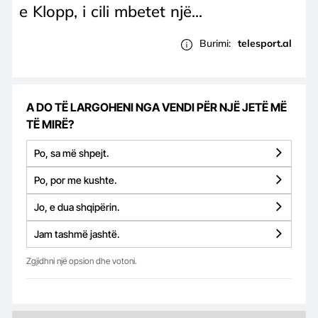
e Klopp, i cili mbetet një...
Burimi:
telesport.al
A DO TË LARGOHENI NGA VENDI PËR NJË JETË MË
TË MIRË?
Po, sa më shpejt.
Po, por me kushte.
Jo, e dua shqipërin.
Jam tashmë jashtë.
Zgjidhni një opsion dhe votoni.