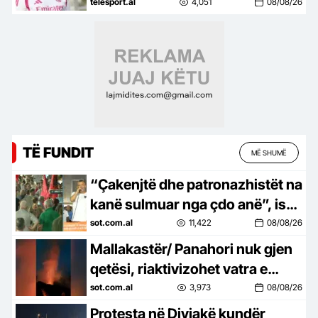
Juventusit
telesport.al
4,051
08/08/26
TË FUNDIT
MË SHUMË
“Çakenjtë dhe patronazhistët na
kanë sulmuar nga çdo anë”, ish-
luftëtari i UÇK-së: Destinacioni
sot.com.al
11,422
08/08/26
ynë, Shqipëria e re!
Mallakastër/ Panahori nuk gjen
qetësi, riaktivizohet vatra e
zjarrit
sot.com.al
3,973
08/08/26
Protesta në Divjakë kundër