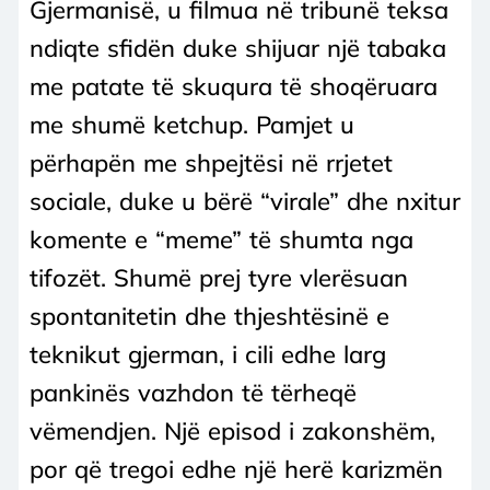
Gjermanisë, u filmua në tribunë teksa
ndiqte sfidën duke shijuar një tabaka
me patate të skuqura të shoqëruara
me shumë ketchup. Pamjet u
përhapën me shpejtësi në rrjetet
sociale, duke u bërë “virale” dhe nxitur
komente e “meme” të shumta nga
tifozët. Shumë prej tyre vlerësuan
spontanitetin dhe thjeshtësinë e
teknikut gjerman, i cili edhe larg
pankinës vazhdon të tërheqë
vëmendjen. Një episod i zakonshëm,
por që tregoi edhe një herë karizmën