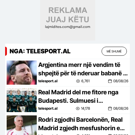
NGA: TELESPORT.AL
MË SHUMË
Argjentina merr një vendim të
shpejtë për të nderuar babanë e
Messit. Hyn direkt në fuqi
telesport.al
6,761
08/08/26
Real Madrid del me fitore nga
Budapesti. Sulmuesi i
transferuar këtë verë e bën
telesport.al
14,178
08/08/26
“sefte” (video)
Rodri zgjodhi Barcelonën, Real
Madrid zgjedh mesfushorin e…