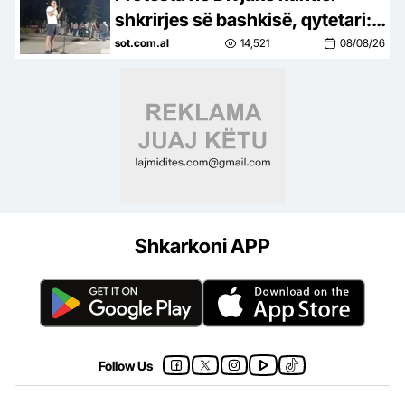
shkrirjes së bashkisë, qytetari:
Duan bregdetin dhe Parkun e
sot.com.al
14,521
08/08/26
Karavastasë
Shkarkoni APP
Follow Us