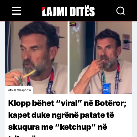
Skip
to
main
content
Foto © telesport.al
Klopp bëhet “viral” në Botëror;
kapet duke ngrënë patate të
skuqura me “ketchup” në