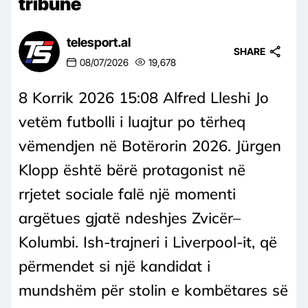
tribunë
telesport.al
SHARE
08/07/2026
19,678
8 Korrik 2026 15:08 Alfred Lleshi Jo
vetëm futbolli i luajtur po tërheq
vëmendjen në Botërorin 2026. Jürgen
Klopp është bërë protagonist në
rrjetet sociale falë një momenti
argëtues gjatë ndeshjes Zvicër–
Kolumbi. Ish-trajneri i Liverpool-it, që
përmendet si një kandidat i
mundshëm për stolin e kombëtares së