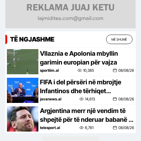
TË NGJASHME
MË SHUMË
Vllaznia e Apolonia mbyllin
garimin europian për vajza
sportiim.al
10,385
08/08/26
FIFA i del përsëri në mbrojtje
Infantinos dhe tërhiqet
përfundimisht nga shitja e
javanews.al
14,613
08/08/26
aksioneve të Botërorit!
Argjentina merr një vendim të
shpejtë për të nderuar babanë e
Messit. Hyn direkt në fuqi
telesport.al
6,761
08/08/26