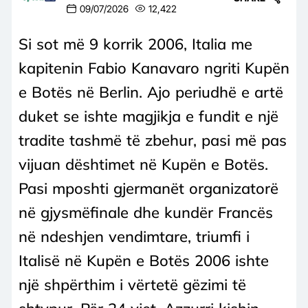
09/07/2026
12,422
Si sot më 9 korrik 2006, Italia me
kapitenin Fabio Kanavaro ngriti Kupën
e Botës në Berlin. Ajo periudhë e artë
duket se ishte magjikja e fundit e një
tradite tashmë të zbehur, pasi më pas
vijuan dështimet në Kupën e Botës.
Pasi mposhti gjermanët organizatorë
në gjysmëfinale dhe kundër Francës
në ndeshjen vendimtare, triumfi i
Italisë në Kupën e Botës 2006 ishte
një shpërthim i vërtetë gëzimi të