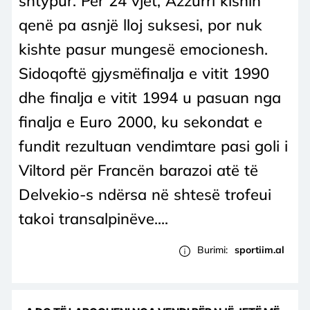
shtypur. Për 24 vjet, Azzurri kishin
qenë pa asnjë lloj suksesi, por nuk
kishte pasur mungesë emocionesh.
Sidoqoftë gjysmëfinalja e vitit 1990
dhe finalja e vitit 1994 u pasuan nga
finalja e Euro 2000, ku sekondat e
fundit rezultuan vendimtare pasi goli i
Viltord për Francën barazoi atë të
Delvekio-s ndërsa në shtesë trofeui
takoi transalpinëve....
Burimi:
sportiim.al