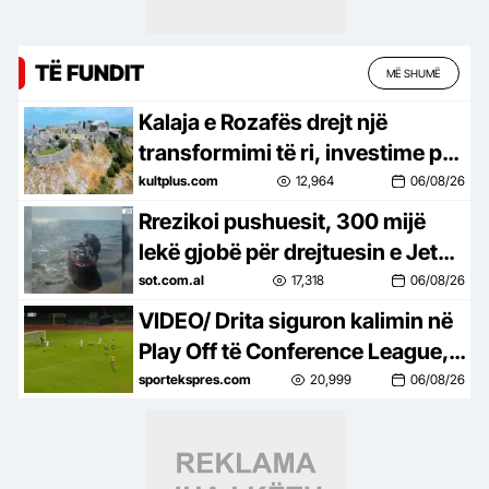
TË FUNDIT
MË SHUMË
Kalaja e Rozafës drejt një
transformimi të ri, investime për
trashëgiminë dhe turizmin
kultplus.com
12,964
06/08/26
Rrezikoi pushuesit, 300 mijë
lekë gjobë për drejtuesin e Jet
Ski në Zvërnec
sot.com.al
17,318
06/08/26
VIDEO/ Drita siguron kalimin në
Play Off të Conference League, e
mbyll me një ndeshje takimin
sportekspres.com
20,999
06/08/26
kundër Tre Fiorit