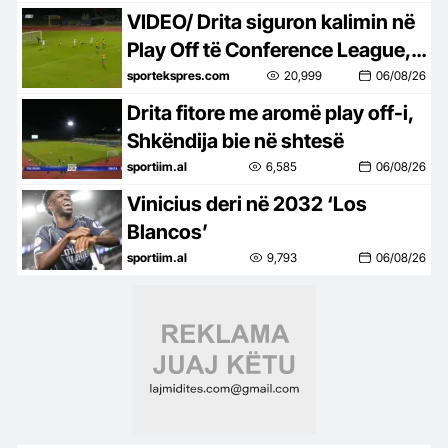
VIDEO/ Drita siguron kalimin në
Play Off të Conference League, e
mbyll me një ndeshje takimin
sportekspres.com
20,999
06/08/26
kundër Tre Fiorit
Drita fitore me aromë play off-i,
Shkëndija bie në shtesë
sportiim.al
6,585
06/08/26
Vinicius deri në 2032 ‘Los
Blancos’
sportiim.al
9,793
06/08/26