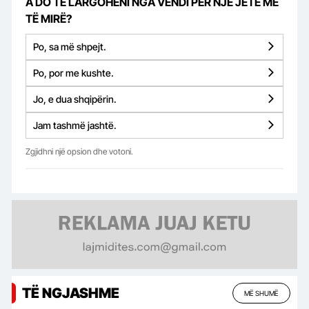
A DO TË LARGOHENI NGA VENDI PËR NJË JETË MË
TË MIRË?
Po, sa më shpejt.
Po, por me kushte.
Jo, e dua shqipërin.
Jam tashmë jashtë.
Zgjidhni një opsion dhe votoni.
TË NGJASHME
MË SHUMË