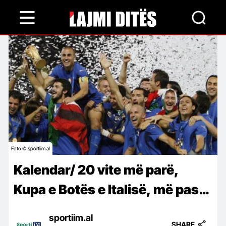
Skip
to
main
content
Foto © sportiim.al
Kalendar/ 20 vite më parë,
Kupa e Botës e Italisë, më pas…
sportiim.al
SHARE