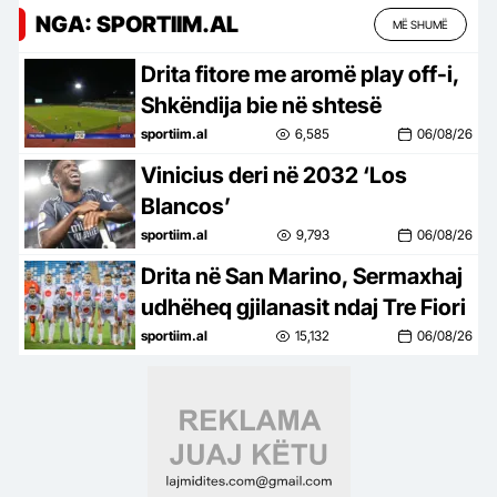
NGA: SPORTIIM.AL
MË SHUMË
Drita fitore me aromë play off-i,
Shkëndija bie në shtesë
sportiim.al
6,585
06/08/26
Vinicius deri në 2032 ‘Los
Blancos’
sportiim.al
9,793
06/08/26
Drita në San Marino, Sermaxhaj
udhëheq gjilanasit ndaj Tre Fiori
sportiim.al
15,132
06/08/26