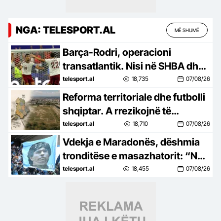
NGA: TELESPORT.AL
MË SHUMË
Barça-Rodri, operacioni
transatlantik. Nisi në SHBA dhe
po hyn në fazën vendimtare
telesport.al
18,735
07/08/26
Reforma territoriale dhe futbolli
shqiptar. A rrezikojnë të
“shkrihen” edhe klubet bashkë
telesport.al
18,710
07/08/26
me bashkitë?
Vdekja e Maradonës, dëshmia
tronditëse e masazhatorit: “Nuk
donte të ngrihej nga shtrati, as
telesport.al
18,455
07/08/26
të hante”