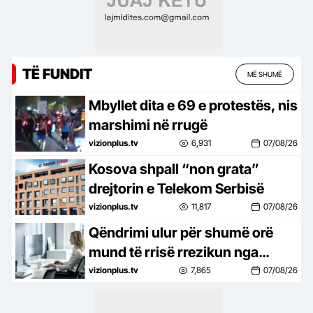
TË FUNDIT
MË SHUMË
Mbyllet dita e 69 e protestës, nis
marshimi në rrugë
vizionplus.tv
6,931
07/08/26
Kosova shpall “non grata”
drejtorin e Telekom Serbisë
vizionplus.tv
11,817
07/08/26
Qëndrimi ulur për shumë orë
mund të rrisë rrezikun nga
kanceri
vizionplus.tv
7,865
07/08/26