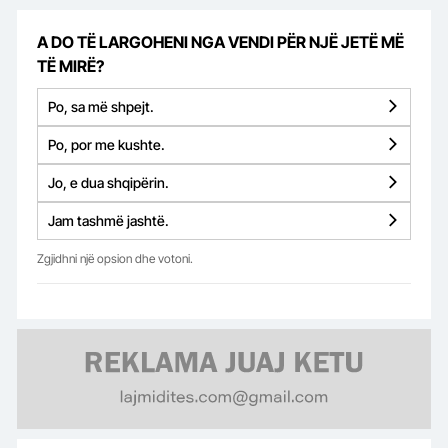
A DO TË LARGOHENI NGA VENDI PËR NJË JETË MË
TË MIRË?
Po, sa më shpejt.
Po, por me kushte.
Jo, e dua shqipërin.
Jam tashmë jashtë.
Zgjidhni një opsion dhe votoni.