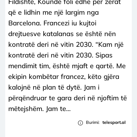
Fildishtë, Kounde foli edhe për zërat
që e lidhin me një largim nga
Barcelona. Francezi iu kujtoi
drejtuesve katalanas se është nën
kontratë deri në vitin 2030. “Kam një
kontratë deri në vitin 2030. Sipas
mendimit tim, është mjaft e qartë. Me
ekipin kombëtar francez, këto gjëra
kalojnë në plan të dytë. Jam i
përqëndruar te gara deri në njoftim të
mëtejshëm. Jam te...
Burimi:
telesport.al