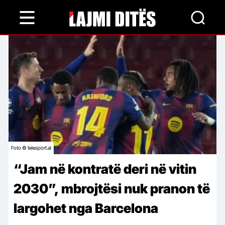
Skip
to
main
content
Foto © telesport.al
“Jam në kontratë deri në vitin
2030”, mbrojtësi nuk pranon të
largohet nga Barcelona