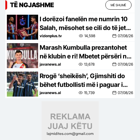
TË NGJASHME
MË SHUMË
I dorëzoi fanelën me numrin 10
Salah, mësohet se cili do të jetë
numri i ri në shpinën e Muçit
vizionplus.tv
14,598
07/08/26
Marash Kumbulla prezantohet
në klubin e ri! Mbetet përsëri në
Spanjë, por ndërron ekip
javanews.al
13,678
07/08/26
Rrogë ‘sheikësh’, Gjimshiti do
bëhet futbollisti më i paguar i
Kombëtares shqiptare pas
javanews.al
15,739
07/08/26
transferimit në Arabinë Saudite!