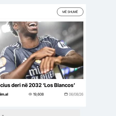
MË SHUMË
icius deri në 2032 ‘Los Blancos’
iim.al
19,608
06/08/26