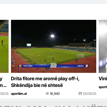
ay
Drita fitore me aromë play off-i,
Vin
 me
Shkëndija bie në shtesë
sport
it
/08/26
sportiim.al
16,940
06/08/26