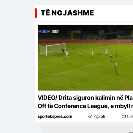
TË NGJASHME
VIDEO/ Drita siguron kalimin në Pl
Off të Conference League, e mbyll
një ndeshje takimin kundër Tre Fior
sportekspres.com
77,358
06