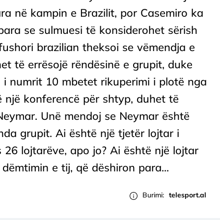
ra në kampin e Brazilit, por Casemiro ka
para se sulmuesi të konsiderohet sërish
fushori brazilian theksoi se vëmendja e
t të errësojë rëndësinë e grupit, duke
ti i numrit 10 mbetet rikuperimi i plotë nga
 një konferencë për shtyp, duhet të
 Neymar. Unë mendoj se Neymar është
nda grupit. Ai është një tjetër lojtar i
6 lojtarëve, apo jo? Ai është një lojtar
dëmtimin e tij, që dëshiron para...
Burimi:
telesport.al