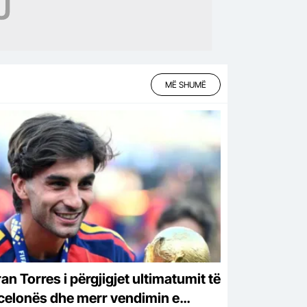
MË SHUMË
an Torres i përgjigjet ultimatumit të
celonës dhe merr vendimin e