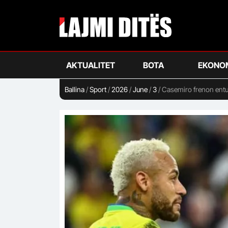
Skip
to
main
content
AKTUALITET
BOTA
EKONO
Ballina
/
Sport
/
2026
/
June
/
3
/
Casemiro frenon entu