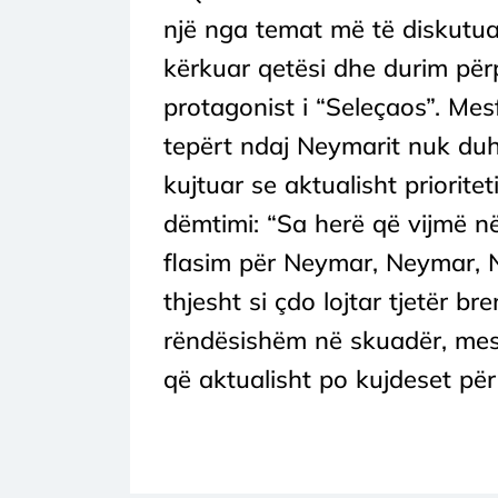
një nga temat më të diskutua
kërkuar qetësi dhe durim për
protagonist i “Seleçaos”. Mes
tepërt ndaj Neymarit nuk duhe
kujtuar se aktualisht priorite
dëmtimi: “Sa herë që vijmë në
flasim për Neymar, Neymar,
thjesht si çdo lojtar tjetër bre
rëndësishëm në skuadër, mes 2
që aktualisht po kujdeset për 