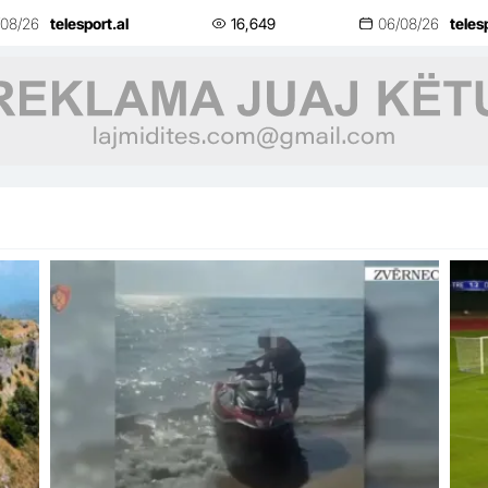
njoftimi zyrtar
rën
/08/26
telesport.al
16,649
06/08/26
teles