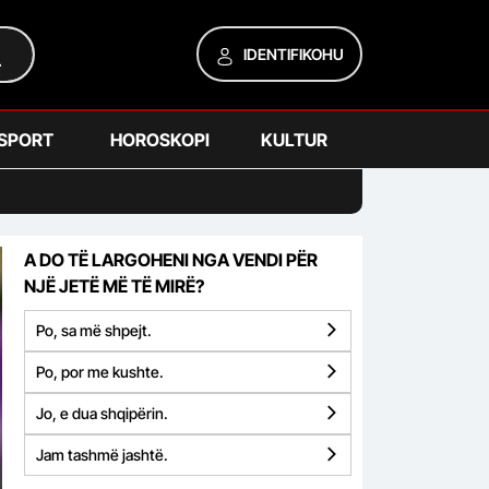
IDENTIFIKOHU
SPORT
HOROSKOPI
KULTUR
A DO TË LARGOHENI NGA VENDI PËR
NJË JETË MË TË MIRË?
Po, sa më shpejt.
Po, por me kushte.
Jo, e dua shqipërin.
Jam tashmë jashtë.