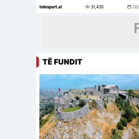
Bundesligës
telesport.al
31,435
06
TË FUNDIT