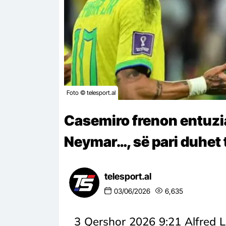
Foto © telesport.al
Casemiro frenon entuzi
Neymar…, së pari duhet 
telesport.al
03/06/2026
6,635
3 Qershor 2026 9:21 Alfred Ll