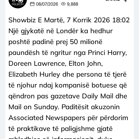
08/07/2026
9,888
Showbiz E Martë, 7 Korrik 2026 18:02
Një gjykatë në Londër ka hedhur
poshtë padinë prej 50 milionë
paundësh të ngritur nga Princi Harry,
Doreen Lawrence, Elton John,
Elizabeth Hurley dhe persona të tjerë
të njohur ndaj kompanisë botuese që
qëndron pas gazetave Daily Mail dhe
Mail on Sunday. Paditësit akuzonin
Associated Newspapers për përdorim
të praktikave të paligjshme gjatë