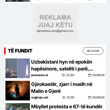
TË FUNDIT
MË SHUMË
Uzbekistani hyn në epokën
hapësinore, sateliti i parë,
Samarkand-2028, lëshohet në
javanews.al
22,102
05/08/26
orbitë –
Gjirokastër, zjarr i madh në
Malin e Gjerë
argjiroja.net
25,110
05/08/26
Mbyllet protesta e 67-të kundër