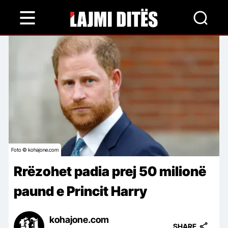
Skip
to
main
content
Foto © kohajone.com
Rrëzohet padia prej 50 milionë
paund e Princit Harry
kohajone.com
SHARE