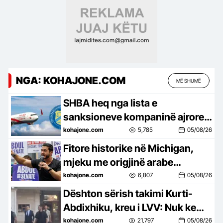
NGA: KOHAJONE.COM
MË SHUMË
SHBA heq nga lista e
sanksioneve kompaninë ajrore
irakiane të lidhur me Iranin
kohajone.com
5,785
05/08/26
Fitore historike në Michigan,
mjeku me origjinë arabe
triumfon në zgjedhjet paraprake
kohajone.com
6,807
05/08/26
Dështon sërish takimi Kurti-
Abdixhiku, kreu i LVV: Nuk kemi
asnjë marrëveshje
kohajone.com
21,797
05/08/26