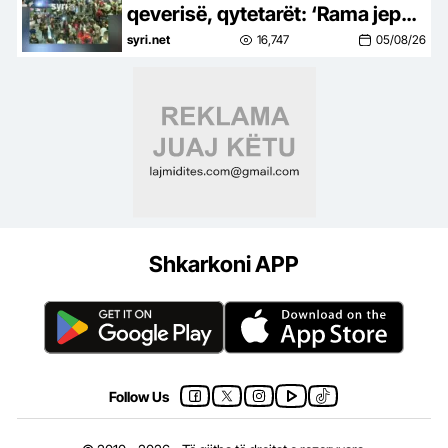
qeverisë, qytetarët: ‘Rama jep
dorëheqjen’
syri.net
16,747
05/08/26
Shkarkoni APP
Follow Us