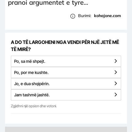
pranoi argumentet e tyre...
Burimi:
kohajone.com
A DO TË LARGOHENI NGA VENDI PËR NJË JETË MË
TË MIRË?
Po, sa më shpejt.
Po, por me kushte.
Jo, e dua shqipërin.
Jam tashmë jashtë.
Zgjidhni një opsion dhe votoni.