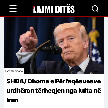
Skip
to
main
content
Foto © opinion.al
SHBA/ Dhoma e Përfaqësuesve
urdhëron tërheqjen nga lufta në
Iran