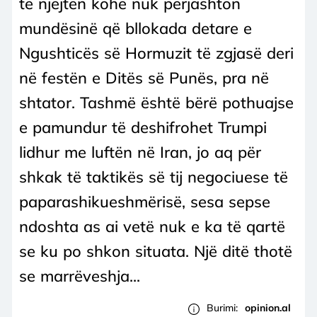
të njëjtën kohë nuk përjashton
mundësinë që bllokada detare e
Ngushticës së Hormuzit të zgjasë deri
në festën e Ditës së Punës, pra në
shtator. Tashmë është bërë pothuajse
e pamundur të deshifrohet Trumpi
lidhur me luftën në Iran, jo aq për
shkak të taktikës së tij negociuese të
paparashikueshmërisë, sesa sepse
ndoshta as ai vetë nuk e ka të qartë
se ku po shkon situata. Një ditë thotë
se marrëveshja...
Burimi:
opinion.al