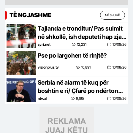
TË NGJASHME
MË SHUMË
Tajlanda e tronditur/ Pas sulmit
në shkollë, ish deputeti hap zjarr
në zyrat e administratës
syri.net
12,231
10/08/26
Pse po largohen të rinjtë?
vizionplus.tv
10,891
10/08/26
Serbia në alarm të kuq për
boshtin e ri/ Çfarë po ndërton
trekëndëshi Shqipëri, Kosovë,
ntv.al
9,165
10/08/26
Kroaci