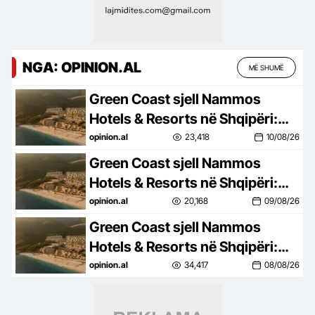
NGA: OPINION.AL
MË SHUMË
Green Coast sjell Nammos
Hotels & Resorts në Shqipëri:
Destinacion i ri lifestyle
opinion.al
23,418
10/08/26
Green Coast sjell Nammos
Hotels & Resorts në Shqipëri:
Destinacion i ri lifestyle
opinion.al
20,168
09/08/26
Green Coast sjell Nammos
Hotels & Resorts në Shqipëri:
Destinacion i ri lifestyle
opinion.al
34,417
08/08/26