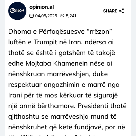
opinion.al
SHARE
04/06/2026
5,241
Dhoma e Përfaqësuesve “rrëzon”
luftën e Trumpit në Iran, ndërsa ai
thotë se është i gatshëm të takojë
edhe Mojtaba Khamenein nëse ai
nënshkruan marrëveshjen, duke
respektuar angazhimin e marrë nga
Irani për të mos kërkuar të sigurojë
një armë bërthamore. Presidenti thotë
gjithashtu se marrëveshja mund të
nënshkruhet që këtë fundjavë, por në