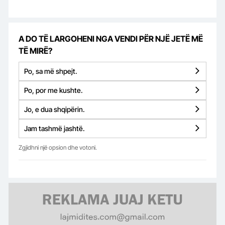
A DO TË LARGOHENI NGA VENDI PËR NJË JETË MË
TË MIRË?
Po, sa më shpejt.
Po, por me kushte.
Jo, e dua shqipërin.
Jam tashmë jashtë.
Zgjidhni një opsion dhe votoni.