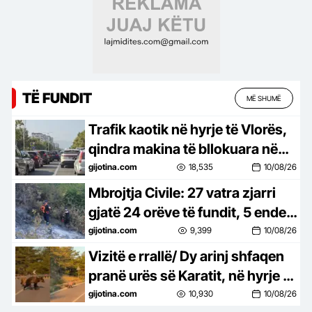
TË FUNDIT
MË SHUMË
Trafik kaotik në hyrje të Vlorës,
qindra makina të bllokuara në
kulmin e sezonit turistik
gijotina.com
18,535
10/08/26
Mbrojtja Civile: 27 vatra zjarri
gjatë 24 orëve të fundit, 5 ende
aktive
gijotina.com
9,399
10/08/26
Vizitë e rrallë/ Dy arinj shfaqen
pranë urës së Karatit, në hyrje të
Pukës
gijotina.com
10,930
10/08/26