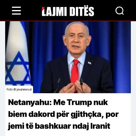
Skip
to
main
content
Foto © javanews.al
Netanyahu: Me Trump nuk
biem dakord për gjithçka, por
jemi të bashkuar ndaj Iranit