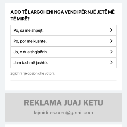
A DO TË LARGOHENI NGA VENDI PËR NJË JETË MË
TË MIRË?
Po, sa më shpejt.
Po, por me kushte.
Jo, e dua shqipërin.
Jam tashmë jashtë.
Zgjidhni një opsion dhe votoni.