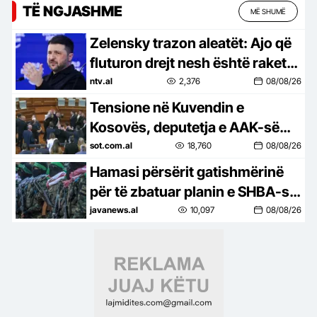
TË NGJASHME
MË SHUMË
Zelensky trazon aleatët: Ajo që
fluturon drejt nesh është raketë
që vret
ntv.al
2,376
08/08/26
Tensione në Kuvendin e
Kosovës, deputetja e AAK-së
gjuan me vezë drejt Kurtit,
sot.com.al
18,760
08/08/26
ndërpritet seanca
Hamasi përsërit gatishmërinë
për të zbatuar planin e SHBA-së
për Gazën: Kushti i vetëm që
javanews.al
10,097
08/08/26
Izraeli të zbatojë marrëveshjen!