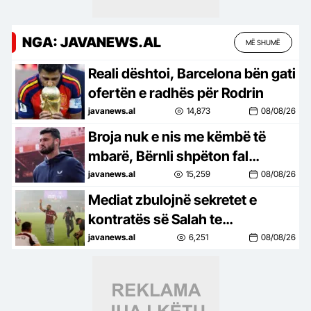
NGA: JAVANEWS.AL
MË SHUMË
Reali dështoi, Barcelona bën gati
ofertën e radhës për Rodrin
javanews.al
14,873
08/08/26
Broja nuk e nis me këmbë të
mbarë, Bërnli shpëton fal
penalltive dhe kalon në raundin
javanews.al
15,259
08/08/26
tjetër të Kupës!
Mediat zbulojnë sekretet e
kontratës së Salah te
Trabzonspor, 30 mln euro pagë,
javanews.al
6,251
08/08/26
shpenzime parukerie dhe… për
letër higjienike!