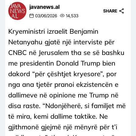
javanews.al
SHARE
03/06/2026
14,533
Kryeministri izraelit Benjamin
Netanyahu gjatë një interviste për
CNBC në Jerusalem tha se së bashku
me presidentin Donald Trump bien
dakord “për çështjet kryesore”, por
nga ana tjetër pranoi ekzistencën e
dallimeve në opinione me Trump në
disa raste. “Ndonjëherë, si familjet më
të mira, kemi dallime taktike. Ne
gjithmonë gjejmë një mënyrë për t’i