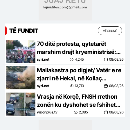
TË FUNDIT
MË SHUMË
70 ditë protesta, qytetarët
marshim drejt kryeministrisë:
Rama jepe dorëheqje
syri.net
4,245
08/08/26
Mallakastra po digjet/ Vatër e re
zjarri në Hekal, në Koilaç
ndërhyet nga ajri! Sipërfaqe të
syri.net
13,713
08/08/26
tëra shkrumb e hi
Vrasja në Korçë, FNSH rrethon
zonën ku dyshohet se fshihet
autori
vizionplus.tv
2,085
08/08/26