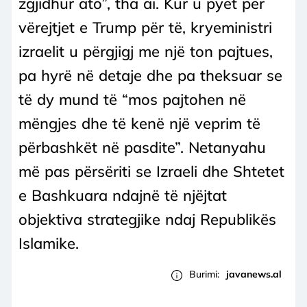
zgjidhur ato”, tha ai. Kur u pyet për
vërejtjet e Trump për të, kryeministri
izraelit u përgjigj me një ton pajtues,
pa hyrë në detaje dhe pa theksuar se
të dy mund të “mos pajtohen në
mëngjes dhe të kenë një veprim të
përbashkët në pasdite”. Netanyahu
më pas përsëriti se Izraeli dhe Shtetet
e Bashkuara ndajnë të njëjtat
objektiva strategjike ndaj Republikës
Islamike.
Burimi:
javanews.al