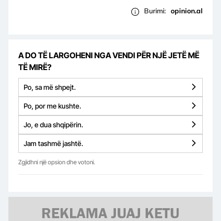
Burimi:
opinion.al
A DO TË LARGOHENI NGA VENDI PËR NJË JETË MË
TË MIRË?
Po, sa më shpejt.
Po, por me kushte.
Jo, e dua shqipërin.
Jam tashmë jashtë.
Zgjidhni një opsion dhe votoni.