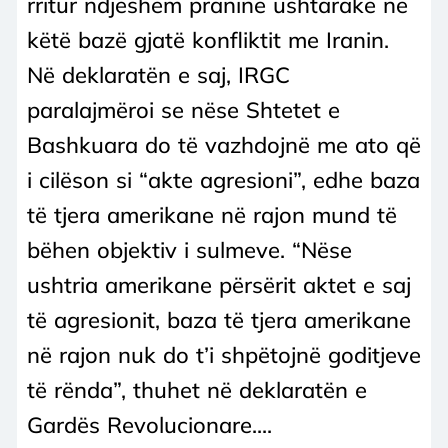
rritur ndjeshëm praninë ushtarake në
këtë bazë gjatë konfliktit me Iranin.
Në deklaratën e saj, IRGC
paralajmëroi se nëse Shtetet e
Bashkuara do të vazhdojnë me ato që
i cilëson si “akte agresioni”, edhe baza
të tjera amerikane në rajon mund të
bëhen objektiv i sulmeve. “Nëse
ushtria amerikane përsërit aktet e saj
të agresionit, baza të tjera amerikane
në rajon nuk do t’i shpëtojnë goditjeve
të rënda”, thuhet në deklaratën e
Gardës Revolucionare....