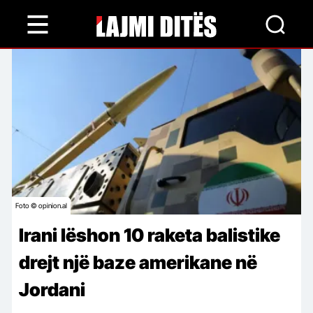
Skip
to
main
content
Foto © opinion.al
Irani lëshon 10 raketa balistike
drejt një baze amerikane në
Jordani