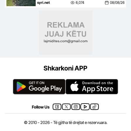
plot, kjo është gjendja në
syri.net
6,074
08/08/26
Shkozet, ish-Kënetë, Vëllazërim
dhe Durrës
Shkarkoni APP
Follow Us
© 2010 - 2026 - Të gjitha të drejtat e rezervuara.