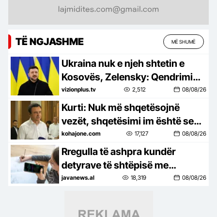
TË NGJASHME
MË SHUMË
Ukraina nuk e njeh shtetin e
Kosovës, Zelensky: Qendrimi
jonë mbetet i pandryshuar,
vizionplus.tv
2,512
08/08/26
respektojmë integritetin
Kurti: Nuk më shqetësojnë
territorial të Serbisë
vezët, shqetësimi im është se
opozita nuk pranon të ulet në
kohajone.com
17,127
08/08/26
tryezë
Rregulla të ashpra kundër
detyrave të shtëpisë me
Inteligjencë Artificiale
javanews.al
18,319
08/08/26