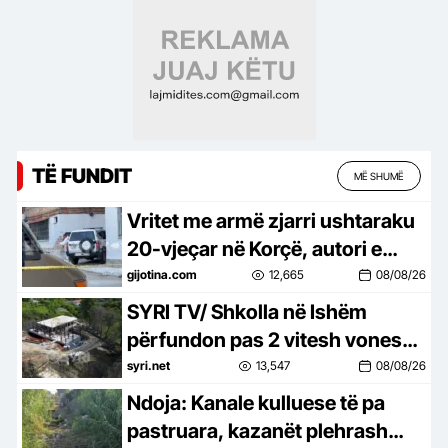
TË FUNDIT
MË SHUMË
Vritet me armë zjarri ushtaraku
20-vjeçar në Korçë, autori e
ndoqi në një pallat për ta qëlluar
gijotina.com
12,665
08/08/26
SYRI TV/ Shkolla në Ishëm
përfundon pas 2 vitesh vonesë,
Rama e ‘përuron’ online pa asnjë
syri.net
13,547
08/08/26
shpjegim
Ndoja: Kanale kulluese të pa
pastruara, kazanët plehrash