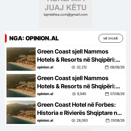
NGA: OPINION.AL
MË SHUMË
Green Coast sjell Nammos
Hotels & Resorts në Shqipëri:
Destinacion i ri lifestyle
opinion.al
32,212
08/08/26
Green Coast sjell Nammos
Hotels & Resorts në Shqipëri:
Destinacion i ri lifestyle
opinion.al
8,945
07/08/26
Green Coast Hotel në Forbes:
Historia e Rivierës Shqiptare në
skenën ndërkombëtare
opinion.al
28,093
01/08/26