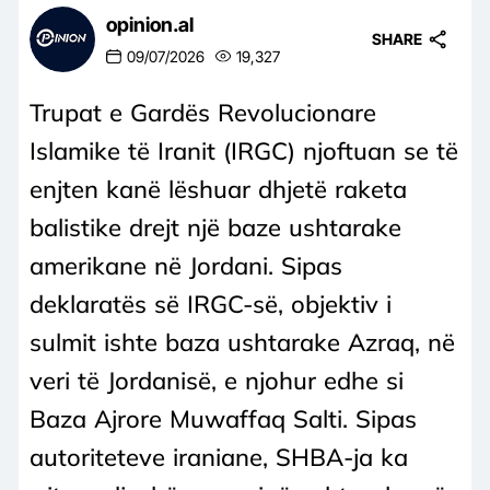
opinion.al
SHARE
09/07/2026
19,327
Trupat e Gardës Revolucionare
Islamike të Iranit (IRGC) njoftuan se të
enjten kanë lëshuar dhjetë raketa
balistike drejt një baze ushtarake
amerikane në Jordani. Sipas
deklaratës së IRGC-së, objektiv i
sulmit ishte baza ushtarake Azraq, në
veri të Jordanisë, e njohur edhe si
Baza Ajrore Muwaffaq Salti. Sipas
autoriteteve iraniane, SHBA-ja ka