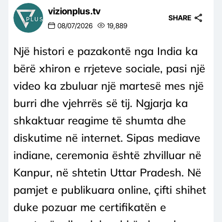
vizionplus.tv
SHARE
08/07/2026
19,889
Një histori e pazakontë nga India ka
bërë xhiron e rrjeteve sociale, pasi një
video ka zbuluar një martesë mes një
burri dhe vjehrrës së tij. Ngjarja ka
shkaktuar reagime të shumta dhe
diskutime në internet. Sipas mediave
indiane, ceremonia është zhvilluar në
Kanpur, në shtetin Uttar Pradesh. Në
pamjet e publikuara online, çifti shihet
duke pozuar me certifikatën e