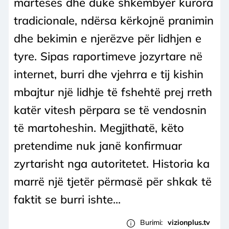
martesës dhe duke shkëmbyer kurora
tradicionale, ndërsa kërkojnë pranimin
dhe bekimin e njerëzve për lidhjen e
tyre. Sipas raportimeve jozyrtare në
internet, burri dhe vjehrra e tij kishin
mbajtur një lidhje të fshehtë prej rreth
katër vitesh përpara se të vendosnin
të martoheshin. Megjithatë, këto
pretendime nuk janë konfirmuar
zyrtarisht nga autoritetet. Historia ka
marrë një tjetër përmasë për shkak të
faktit se burri ishte...
Burimi:
vizionplus.tv