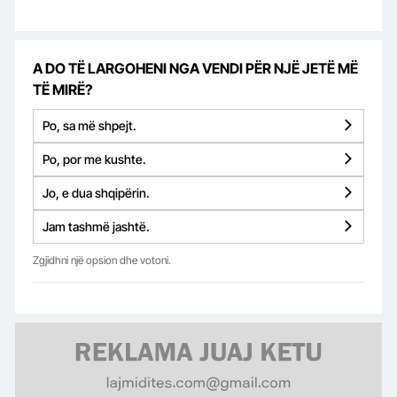
A DO TË LARGOHENI NGA VENDI PËR NJË JETË MË
TË MIRË?
Po, sa më shpejt.
Po, por me kushte.
Jo, e dua shqipërin.
Jam tashmë jashtë.
Zgjidhni një opsion dhe votoni.