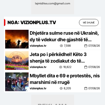
NGA: VIZIONPLUS.TV
MË SHUMË
Dhjetëra sulme ruse në Ukrainë,
dy të vdekur dhe gjashtë të
plagosur
vizionplus.tv
7,598
07/08/26
Jeta po i përkëdhel! Këto 3
shenja të zodiakut do të
përjetojnë ditë të bukura deri në
vizionplus.tv
19,822
07/08/26
fund të vitit 2026
Mbyllet dita e 69 e protestës, nis
marshimi në rrugë
vizionplus.tv
8,205
07/08/26