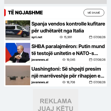
TË NGJASHME
MË SHUMË
Spanja vendos kontrolle kufitare
për udhëtarët nga Italia
syri.net
15,991
07/08/26
SHBA paralajmëron: Putin mund
të testojë unitetin e NATO-s
duke sulmuar një vend anëtar
javanews.al
19,045
07/08/26
Uashingtoni: Së shpejti presim
një marrëveshje për rihapjen e
Ngushticës së Hormuzit
javanews.al
18,708
07/08/26