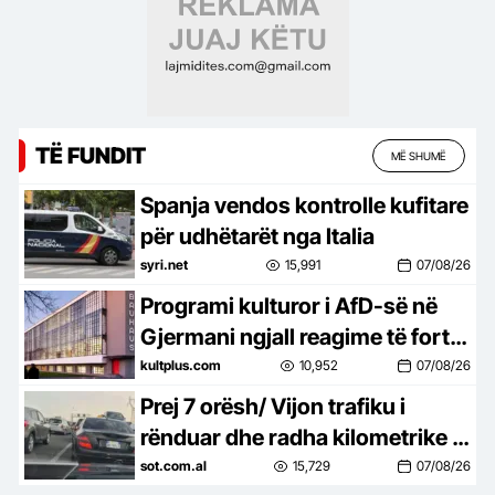
TË FUNDIT
MË SHUMË
Spanja vendos kontrolle kufitare
për udhëtarët nga Italia
syri.net
15,991
07/08/26
Programi kulturor i AfD-së në
Gjermani ngjall reagime të forta
në botën e artit
kultplus.com
10,952
07/08/26
Prej 7 orësh/ Vijon trafiku i
rënduar dhe radha kilometrike e
automjeteve në aksin Tiranë-
sot.com.al
15,729
07/08/26