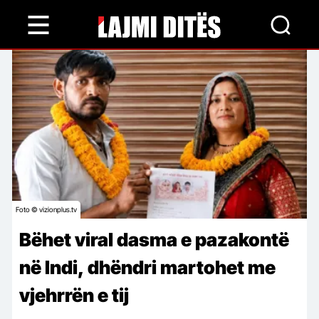
Skip
to
main
content
Foto © vizionplus.tv
Bëhet viral dasma e pazakontë
në Indi, dhëndri martohet me
vjehrrën e tij