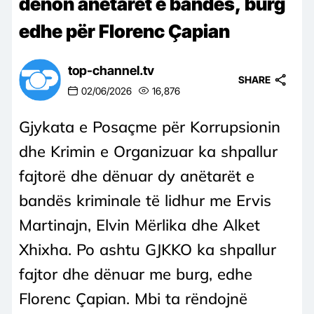
dënon anëtarët e bandës, burg
edhe për Florenc Çapian
top-channel.tv
SHARE
02/06/2026
16,876
Gjykata e Posaçme për Korrupsionin
dhe Krimin e Organizuar ka shpallur
fajtorë dhe dënuar dy anëtarët e
bandës kriminale të lidhur me Ervis
Martinajn, Elvin Mërlika dhe Alket
Xhixha. Po ashtu GJKKO ka shpallur
fajtor dhe dënuar me burg, edhe
Florenc Çapian. Mbi ta rëndojnë