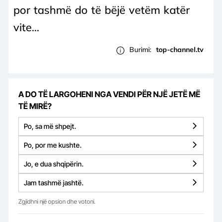
por tashmë do të bëjë vetëm katër
vite...
Burimi:
top-channel.tv
A DO TË LARGOHENI NGA VENDI PËR NJË JETË MË
TË MIRË?
Po, sa më shpejt.
Po, por me kushte.
Jo, e dua shqipërin.
Jam tashmë jashtë.
Zgjidhni një opsion dhe votoni.