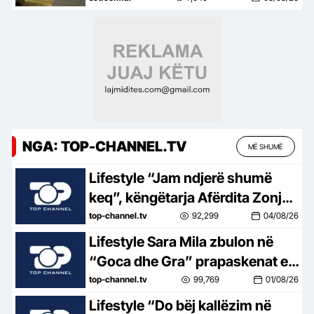
zjarrfikëse nga 4 qytete
NGA: TOP-CHANNEL.TV
MË SHUMË
Lifestyle “Jam ndjerë shumë
keq”, këngëtarja Afërdita Zonja:
Parashqevinë nuk e kam takuar
top-channel.tv
92,299
04/08/26
në Amerikë. Po të ishte në
Lifestyle Sara Mila zbulon në
Shqipëri…
“Goca dhe Gra” prapaskenat e
jetës së saj politike: Teatër jo i
top-channel.tv
99,769
01/08/26
bukur, nuk është aq tragjike sa
Lifestyle “Do bëj kallëzim në