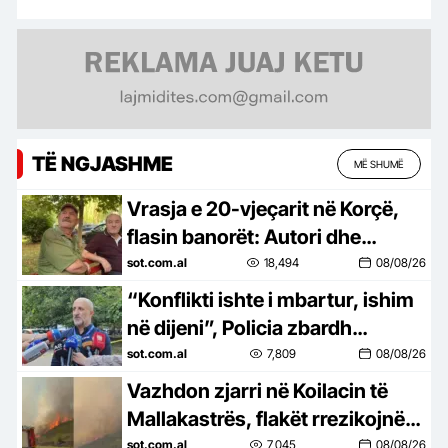
TË NGJASHME
MË SHUMË
Vrasja e 20-vjeçarit në Korçë,
flasin banorët: Autori dhe
viktima s’janë të lagjes, nuk i
sot.com.al
18,494
08/08/26
njohim
“Konflikti ishte i mbartur, ishim
në dijeni”, Policia zbardh
dinamikën: Ja ku u pa autori për
sot.com.al
7,809
08/08/26
herë të fundit
Vazhdon zjarri në Koilacin të
Mallakastrës, flakët rrezikojnë
banesat, mobilizohen forca
sot.com.al
7,045
08/08/26