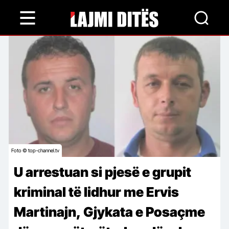
Skip
to
main
content
Foto © top-channel.tv
U arrestuan si pjesë e grupit
kriminal të lidhur me Ervis
Martinajn, Gjykata e Posaçme