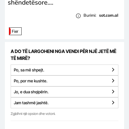
shëndetësore....
Burimi:
sot.com.al
Fier
A DO TË LARGOHENI NGA VENDI PËR NJË JETË MË
TË MIRË?
Po, sa më shpejt.
Po, por me kushte.
Jo, e dua shqipërin.
Jam tashmë jashtë.
Zgjidhni një opsion dhe votoni.