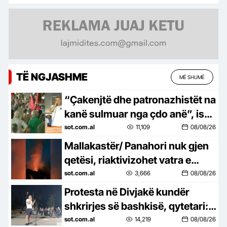
TË NGJASHME
MË SHUMË
“Çakenjtë dhe patronazhistët na
kanë sulmuar nga çdo anë”, ish-
luftëtari i UÇK-së: Destinacioni
sot.com.al
11,109
08/08/26
ynë, Shqipëria e re!
Mallakastër/ Panahori nuk gjen
qetësi, riaktivizohet vatra e
zjarrit
sot.com.al
3,666
08/08/26
Protesta në Divjakë kundër
shkrirjes së bashkisë, qytetari:
Duan bregdetin dhe Parkun e
sot.com.al
14,219
08/08/26