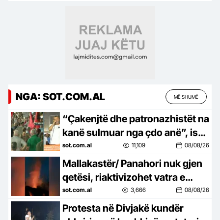
Karavastasë
NGA: SOT.COM.AL
MË SHUMË
“Çakenjtë dhe patronazhistët na
kanë sulmuar nga çdo anë”, ish-
luftëtari i UÇK-së: Destinacioni
sot.com.al
11,109
08/08/26
ynë, Shqipëria e re!
Mallakastër/ Panahori nuk gjen
qetësi, riaktivizohet vatra e
zjarrit
sot.com.al
3,666
08/08/26
Protesta në Divjakë kundër