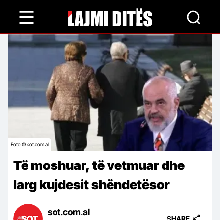
Skip
to
main
content
Foto © sot.com.al
Të moshuar, të vetmuar dhe
larg kujdesit shëndetësor
sot.com.al
SHARE