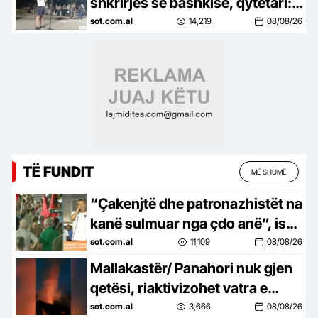
shkrirjes së bashkisë, qytetari:
Duan bregdetin dhe Parkun e
sot.com.al
14,219
08/08/26
Karavastasë
TË FUNDIT
MË SHUMË
“Çakenjtë dhe patronazhistët na
kanë sulmuar nga çdo anë”, ish-
luftëtari i UÇK-së: Destinacioni
sot.com.al
11,109
08/08/26
ynë, Shqipëria e re!
Mallakastër/ Panahori nuk gjen
qetësi, riaktivizohet vatra e
zjarrit
sot.com.al
3,666
08/08/26