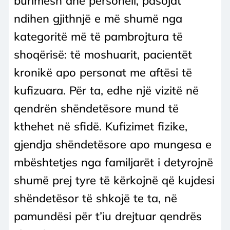
burimesh dhe personeli, pasojat
ndihen gjithnjë e më shumë nga
kategoritë më të pambrojtura të
shoqërisë: të moshuarit, pacientët
kronikë apo personat me aftësi të
kufizuara. Për ta, edhe një vizitë në
qendrën shëndetësore mund të
kthehet në sfidë. Kufizimet fizike,
gjendja shëndetësore apo mungesa e
mbështetjes nga familjarët i detyrojnë
shumë prej tyre të kërkojnë që kujdesi
shëndetësor të shkojë te ta, në
pamundësi për t’iu drejtuar qendrës