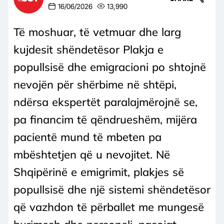
16/06/2026
13,990
Të moshuar, të vetmuar dhe larg
kujdesit shëndetësor Plakja e
popullsisë dhe emigracioni po shtojnë
nevojën për shërbime në shtëpi,
ndërsa ekspertët paralajmërojnë se,
pa financim të qëndrueshëm, mijëra
pacientë mund të mbeten pa
mbështetjen që u nevojitet. Në
Shqipërinë e emigrimit, plakjes së
popullsisë dhe një sistemi shëndetësor
që vazhdon të përballet me mungesë