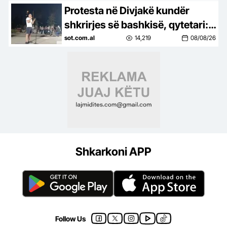
Protesta në Divjakë kundër
shkrirjes së bashkisë, qytetari:
Duan bregdetin dhe Parkun e
sot.com.al
14,219
08/08/26
Karavastasë
Shkarkoni APP
Follow Us