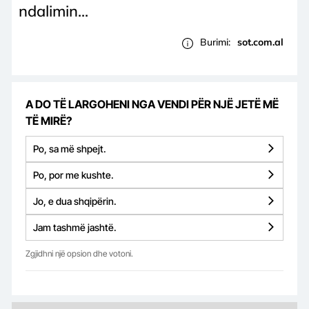
ndalimin...
Burimi:
sot.com.al
A DO TË LARGOHENI NGA VENDI PËR NJË JETË MË
TË MIRË?
Po, sa më shpejt.
Po, por me kushte.
Jo, e dua shqipërin.
Jam tashmë jashtë.
Zgjidhni një opsion dhe votoni.