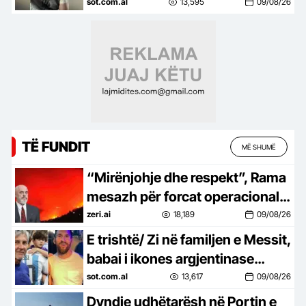
zjarrfikësit: Meritojnë më
sot.com.al
13,595
09/08/26
shumë, duhet të kenë edhe
normën ushqimore
TË FUNDIT
MË SHUMË
“Mirënjohje dhe respekt”, Rama
mesazh për forcat operacionale:
Mbrojtën mes flakëve jetët e
zeri.ai
18,189
09/08/26
banorëve
E trishtë/ Zi në familjen e Messit,
babai i ikones argjentinase
ndahet nga jeta në moshën 68-
sot.com.al
13,617
09/08/26
vjeçare
Dyndje udhëtarësh në Portin e