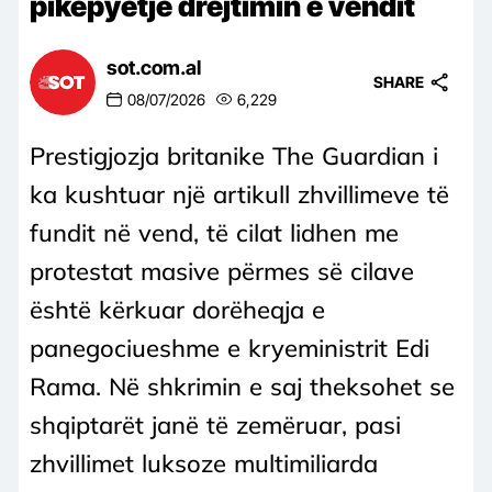
pikëpyetje drejtimin e vendit
sot.com.al
SHARE
08/07/2026
6,229
Prestigjozja britanike The Guardian i
ka kushtuar një artikull zhvillimeve të
fundit në vend, të cilat lidhen me
protestat masive përmes së cilave
është kërkuar dorëheqja e
panegociueshme e kryeministrit Edi
Rama. Në shkrimin e saj theksohet se
shqiptarët janë të zemëruar, pasi
zhvillimet luksoze multimiliarda