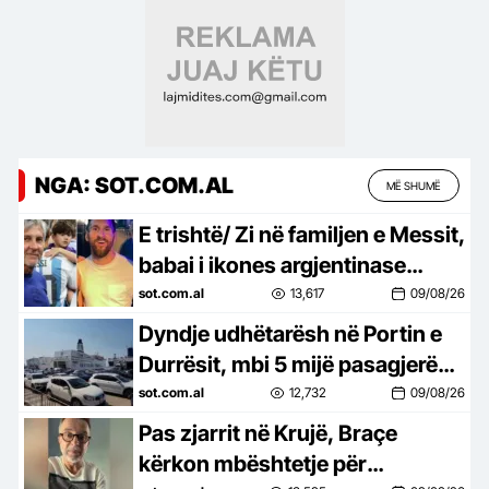
normën ushqimore
NGA: SOT.COM.AL
MË SHUMË
E trishtë/ Zi në familjen e Messit,
babai i ikones argjentinase
ndahet nga jeta në moshën 68-
sot.com.al
13,617
09/08/26
vjeçare
Dyndje udhëtarësh në Portin e
Durrësit, mbi 5 mijë pasagjerë
zbarkojnë në pak orë, në
sot.com.al
12,732
09/08/26
mbrëmje priten edhe dy tragete
Pas zjarrit në Krujë, Braçe
kërkon mbështetje për