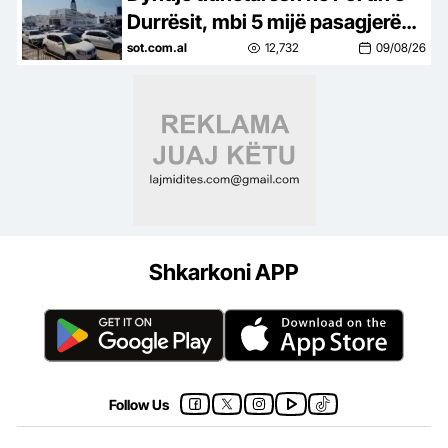
Durrësit, mbi 5 mijë pasagjerë
zbarkojnë në pak orë, në
sot.com.al
12,732
09/08/26
mbrëmje priten edhe dy tragete
Shkarkoni APP
Follow Us