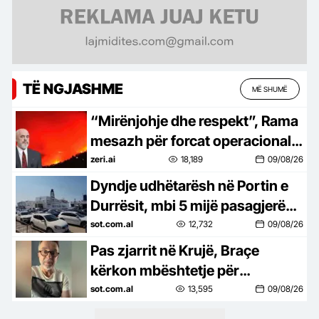
TË NGJASHME
MË SHUMË
“Mirënjohje dhe respekt”, Rama
mesazh për forcat operacionale:
Mbrojtën mes flakëve jetët e
zeri.ai
18,189
09/08/26
banorëve
Dyndje udhëtarësh në Portin e
Durrësit, mbi 5 mijë pasagjerë
zbarkojnë në pak orë, në
sot.com.al
12,732
09/08/26
mbrëmje priten edhe dy tragete
Pas zjarrit në Krujë, Braçe
kërkon mbështetje për
zjarrfikësit: Meritojnë më
sot.com.al
13,595
09/08/26
shumë, duhet të kenë edhe