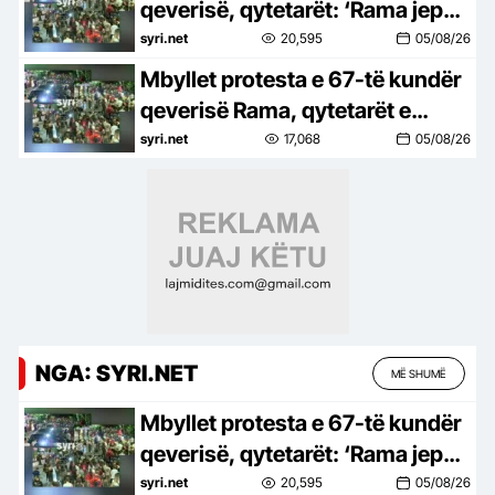
qeverisë, qytetarët: ‘Rama jep
dorëheqjen’
syri.net
20,595
05/08/26
Mbyllet protesta e 67-të kundër
qeverisë Rama, qytetarët e
mbyllin me thirrjet: ‘Rama jep
syri.net
17,068
05/08/26
dorëheqjen’
NGA: SYRI.NET
MË SHUMË
Mbyllet protesta e 67-të kundër
qeverisë, qytetarët: ‘Rama jep
dorëheqjen’
syri.net
20,595
05/08/26