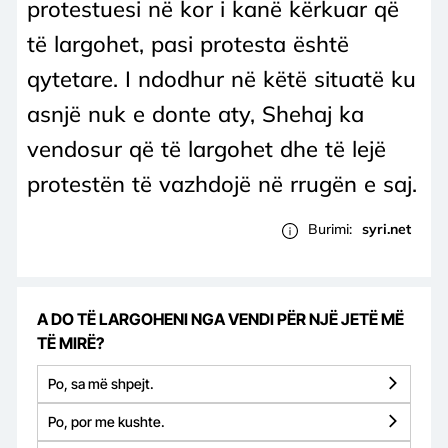
protestuesi në kor i kanë kërkuar që
të largohet, pasi protesta është
qytetare. I ndodhur në këtë situatë ku
asnjë nuk e donte aty, Shehaj ka
vendosur që të largohet dhe të lejë
protestën të vazhdojë në rrugën e saj.
Burimi:
syri.net
A DO TË LARGOHENI NGA VENDI PËR NJË JETË MË
TË MIRË?
Po, sa më shpejt.
Po, por me kushte.