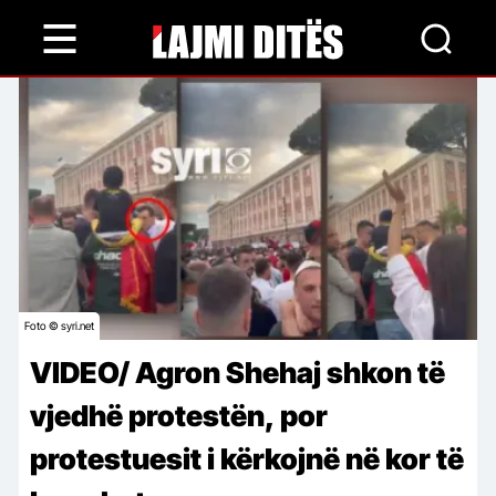
Skip
to
main
content
Foto © syri.net
VIDEO/ Agron Shehaj shkon të
vjedhë protestën, por
protestuesit i kërkojnë në kor të