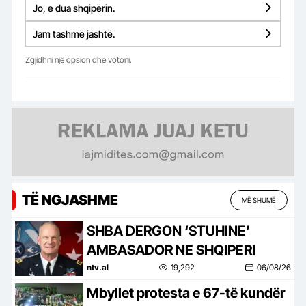
Jo, e dua shqipërin.
Jam tashmë jashtë.
Zgjidhni një opsion dhe votoni.
TË NGJASHME
MË SHUMË
SHBA DERGON ‘STUHINE’
AMBASADOR NE SHQIPERI
ntv.al
19,292
06/08/26
Mbyllet protesta e 67-të kundër