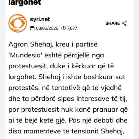
largohet
syri.net
SHARE
03/06/2026
7,877
Agron Shehaj, kreu i partisë
'Mundesia' është përcjellë nga
protestuesit, duke i kërkuar që të
largohet. Shehaj i ishte bashkuar sot
protestës, në tentativë që ta vjedhë
dhe ta përdorë sipas interesave të tij,
por protestuesit nuk kanë pranuar që
ai të bëjë ketë gjë. Pas një debati dhe
disa momenteve të tensionit Shehaj,