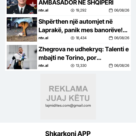
AMBASADOR NE SHQIPERI
ntv.al
19,292
06/08/26
Shpërthen një automjet në
Laprakë, panik mes banorëve!
Dyshohet se zjarri u shkaktua
ntv.al
18,434
06/08/26
nga…
Zhegrova ne udhekryq: Talenti e
mbajti ne Torino, por
vazhdimesia do vendose fatin e
ntv.al
13,330
06/08/26
tij
Shkarkoni APP