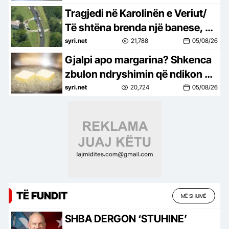
Tragjedi në Karolinën e Veriut/
Të shtëna brenda një banese, 3
të vdekur dhe një i plagosur
syri.net
21,788
05/08/26
Gjalpi apo margarina? Shkenca
zbulon ndryshimin që ndikon në
shije, gatim dhe shëndet
syri.net
20,724
05/08/26
TË FUNDIT
MË SHUMË
SHBA DERGON ‘STUHINE’