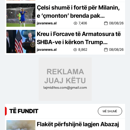
mln euro!
Çelsi shumë i fortë për Milanin,
e ‘çmonton’ brenda pak
minutash në miqësoren e luksit!
javanews.al
7,406
08/08/26
(GOLAT)
Kreu i Forcave të Armatosura të
SHBA-ve i kërkon Trump
tërheqje ushtarake nga Irani!
javanews.al
8,862
08/08/26
Frika nga një përshkallëzim,
mungesa e municioneve dhe…
TË FUNDIT
MË SHUMË
Flakët përfshijnë lagjen Abazaj