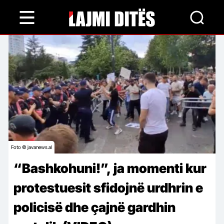
Skip
to
main
content
Foto © javanews.al
“Bashkohuni!”, ja momenti kur
protestuesit sfidojnë urdhrin e
policisë dhe çajnë gardhin