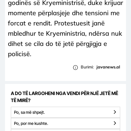
godinës së Kryeministrisë, duke krijuar
momente përplasjeje dhe tensioni me
forcat e rendit. Protestuesit janë
mbledhur te Kryeministria, ndërsa nuk
dihet se cila do të jetë përgjigja e
policisë.
Burimi:
javanews.al
A DO TË LARGOHENI NGA VENDI PËR NJË JETË MË
TË MIRË?
Po, sa më shpejt.
Po, por me kushte.