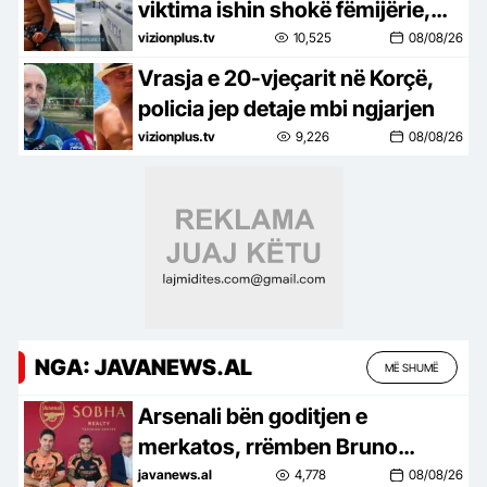
tej
viktima ishin shokë fëmijërie,
20-vjeçarit iu gjet një thikë në
vizionplus.tv
10,525
08/08/26
dorë (DETAJE TË REJA)
Vrasja e 20-vjeçarit në Korçë,
policia jep detaje mbi ngjarjen
vizionplus.tv
9,226
08/08/26
NGA: JAVANEWS.AL
MË SHUMË
Arsenali bën goditjen e
merkatos, rrëmben Bruno
Guimarres nga Njukasëlli për 87
javanews.al
4,778
08/08/26