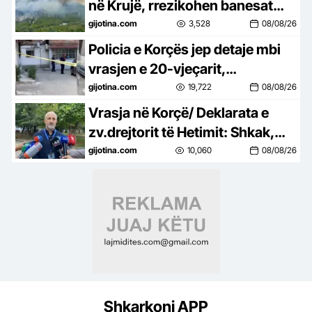
në Krujë, rrezikohen banesat
dhe bizneset, ndërhyrje nga
gijotina.com
3,528
08/08/26
toka e ajri
Policia e Korçës jep detaje mbi
vrasjen e 20-vjeçarit,
shoqërohen tre të rinj të
gijotina.com
19,722
08/08/26
përfshirë në konflikt
Vrasja në Korçë/ Deklarata e
zv.drejtorit të Hetimit: Shkak,
konflikti i mbartur mes autorit
gijotina.com
10,060
08/08/26
dhe 20-vjeçarit
Shkarkoni APP