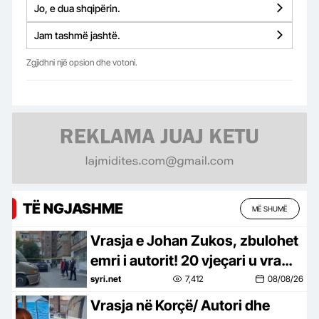
Jo, e dua shqipërin.
Jam tashmë jashtë.
Zgjidhni një opsion dhe votoni.
TË NGJASHME
MË SHUMË
Vrasja e Johan Zukos, zbulohet
emri i autorit! 20 vjeçari u vra
teksa ngjiste shkallët e katit të
syri.net
7,412
08/08/26
tretë, plumbi e përshkoi tej për
Vrasja në Korçë/ Autori dhe