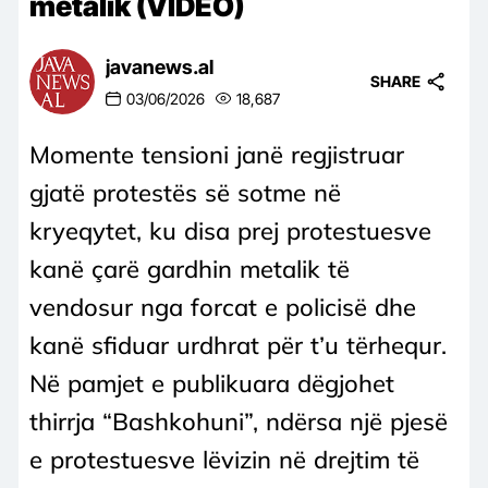
metalik (VIDEO)
javanews.al
SHARE
03/06/2026
18,687
Momente tensioni janë regjistruar
gjatë protestës së sotme në
kryeqytet, ku disa prej protestuesve
kanë çarë gardhin metalik të
vendosur nga forcat e policisë dhe
kanë sfiduar urdhrat për t’u tërhequr.
Në pamjet e publikuara dëgjohet
thirrja “Bashkohuni”, ndërsa një pjesë
e protestuesve lëvizin në drejtim të