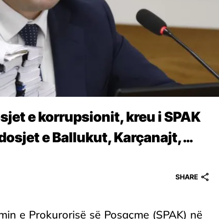
sjet e korrupsionit, kreu i SPAK
 dosjet e Ballukut, Karçanajt,…
SHARE
imin e Prokurorisë së Posaçme (SPAK) në