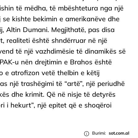
 ishin të mëdha, të mbështetura nga një
j se kishte bekimin e amerikanëve dhe
j, Altin Dumani. Megjithatë, pas disa
t, realiteti është shndërruar në një
 vend të një vazhdimësie të dinamikës së
SPAK-u nën drejtimin e Brahos është
 e atrofizon vetë thelbin e këtij
pas një trashëgimi të “artë”, një periudhë
kës dhe krimit. Që në nisje të detyrës
 i hekurt”, një epitet që e shoqëroi
Burimi:
sot.com.al