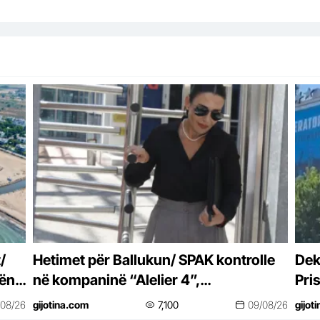
/
Hetimet për Ballukun/ SPAK kontrolle
Dek
nën
në kompaninë “Alelier 4”,
Pri
sekuestrohet projekti i vilës luksoze
mbi
/08/26
gijotina.com
7,100
09/08/26
gijot