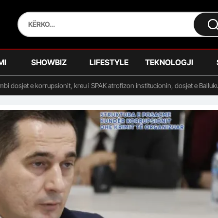
MI
SHOWBIZ
LIFESTYLE
TEKNOLOGJI
mbi dosjet e korrupsionit, kreu i SPAK atrofizon institucionin, dosjet e Balluk