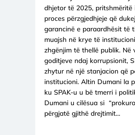
dhjetor të 2025, pritshmëritë
proces përzgjedhjeje që duke
garancinë e paraardhësit të ti
muajsh në krye të institucioni
zhgënjim të thellë publik. Në
goditjeve ndaj korrupsionit, 
zhytur në një stanjacion që po
institucioni. Altin Dumani la 
ku SPAK-u u bë tmerri i politi
Dumani u cilësua si “prokurori
përgjatë gjithë drejtimit...