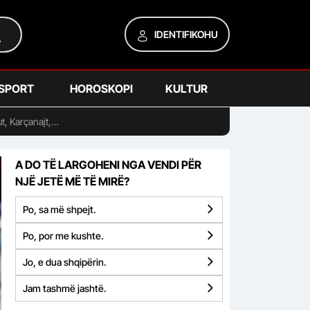
IDENTIFIKOHU
SPORT
HOROSKOPI
KULTUR
ut, Karçanajt,…
A DO TË LARGOHENI NGA VENDI PËR
NJË JETË MË TË MIRË?
Po, sa më shpejt.
Po, por me kushte.
Jo, e dua shqipërin.
Jam tashmë jashtë.