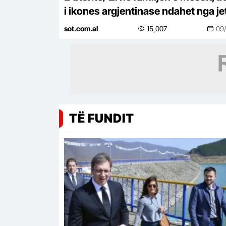
i ikones argjentinase ndahet nga je
në moshën 68-vjeçare
sot.com.al
15,007
09
TË FUNDIT