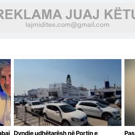
abai
Dyndje udhëtarësh në Portin e
Pas