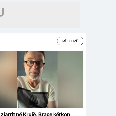
MË SHUMË
 zjarrit në Krujë, Braçe kërkon