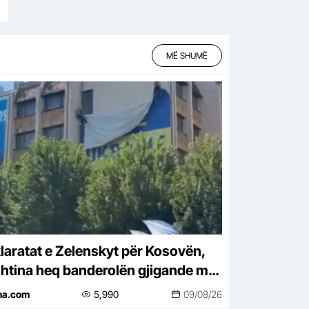
MË SHUMË
laratat e Zelenskyt për Kosovën,
shtina heq banderolën gjigande me
shkrimin ‘Free Ukraine’
ina.com
5,990
09/08/26