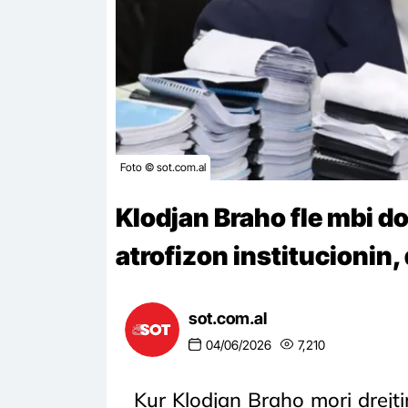
Foto © sot.com.al
Klodjan Braho fle mbi do
atrofizon institucionin,
sot.com.al
04/06/2026
7,210
Kur Klodjan Braho mori drejt