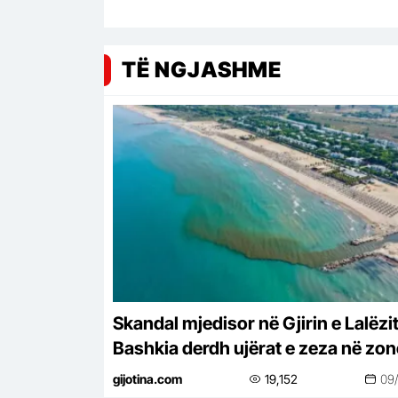
TË NGJASHME
Skandal mjedisor në Gjirin e Lalëzit
Bashkia derdh ujërat e zeza në zo
elitare të Adriatikut
gijotina.com
19,152
09