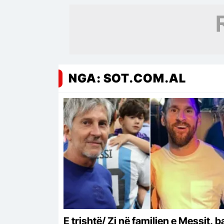
NGA: SOT.COM.AL
E trishtë/ Zi në familjen e Messit, b