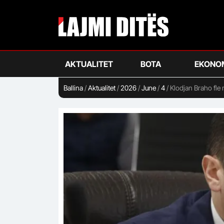
Skip
to
main
content
AKTUALITET
BOTA
EKONO
Ballina
/
Aktualitet
/
2026
/
June
/
4
/
Klodjan Braho fle 