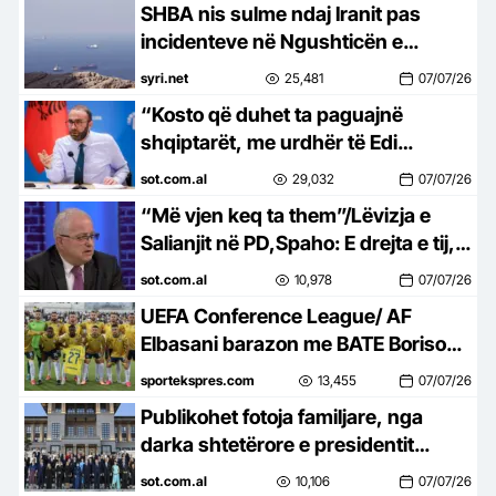
SHBA nis sulme ndaj Iranit pas
incidenteve në Ngushticën e
Hormuzit
syri.net
25,481
07/07/26
“Kosto që duhet ta paguajnë
shqiptarët, me urdhër të Edi
Ramës”/ Koncerti i Kanye West,
sot.com.al
29,032
07/07/26
Bardhi: Çfarë paftyrësie
“Më vjen keq ta them”/Lëvizja e
Salianjit në PD,Spaho: E drejta e tij,
por mund të përfundojë si protesta
sot.com.al
10,978
07/07/26
për Zvërnecin
UEFA Conference League/ AF
Elbasani barazon me BATE Borisov
në ndeshjen e parë, kualifikimi
sportekspres.com
13,455
07/07/26
vendoset pas një jave
Publikohet fotoja familjare, nga
darka shtetërore e presidentit
Erdogan me udhëheqësit e NATO-s
sot.com.al
10,106
07/07/26