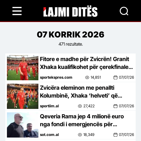
Skip
to
main
content
July
07
KORRIK
2026
471 rezultate.
7,
Fitore e madhe për Zvicrën! Granit
2026
Xhaka kualifikohet për çerekfinalen
e Botërorit, do të luajë kundër
sportekspres.com
14,851
07/07/26
Argjentinës
Zvicëra eleminon me penallti
Kolumbinë, Xhaka ‘helveti’ që
shkon në çerekfinale të Kupës së
sportiim.al
27,422
07/07/26
Botës 2026
Qeveria Rama jep 4 milionë euro
nga fondi i emergjencës për
koncertin e Kanye West
sot.com.al
18,349
07/07/26