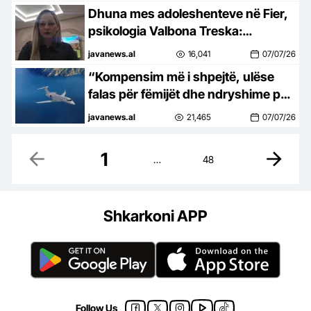
Dhuna mes adoleshenteve në Fier,
psikologia Valbona Treska:
Përgjegjësia kryesore fillon nga
javanews.al
16,041
07/07/26
familja
“Kompensim më i shpejtë, ulëse
falas për fëmijët dhe ndryshime për
bagazhet”, miratohen rregullat e
javanews.al
21,465
07/07/26
reja për udhëtimet ajrore në BE
1
…
48
Shkarkoni APP
Follow Us