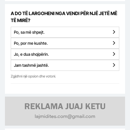
A DO TË LARGOHENI NGA VENDI PËR NJË JETË MË
TË MIRË?
Po, sa më shpejt.
Po, por me kushte.
Jo, e dua shqipërin.
Jam tashmë jashtë.
Zgjidhni një opsion dhe votoni.