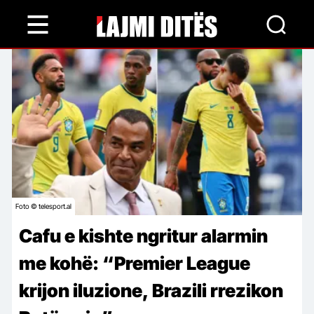
Skip
to
main
content
Foto © telesport.al
Cafu e kishte ngritur alarmin
me kohë: “Premier League
krijon iluzione, Brazili rrezikon