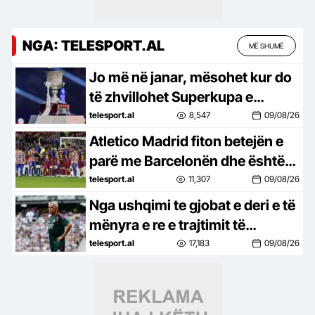
NGA: TELESPORT.AL
MË SHUMË
Jo më në janar, mësohet kur do
të zhvillohet Superkupa e
Spanjës. Dy vende favorite për
telesport.al
8,547
09/08/26
të organizuar turneun
Atletico Madrid fiton betejën e
parë me Barcelonën dhe është
shumë pranë zyrtarizimit të
telesport.al
11,307
09/08/26
bujshëm
Nga ushqimi te gjobat e deri e të
mënyra e re e trajtimit të
lëndimeve. Rregullat e reja të
telesport.al
17,183
09/08/26
Mourinho