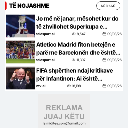
TË NGJASHME
MË SHUMË
Jo më në janar, mësohet kur do
të zhvillohet Superkupa e
Spanjës. Dy vende favorite për
telesport.al
8,547
09/08/26
të organizuar turneun
Atletico Madrid fiton betejën e
parë me Barcelonën dhe është
shumë pranë zyrtarizimit të
telesport.al
11,307
09/08/26
bujshëm
FIFA shpërthen ndaj kritikave
për Infantinon: Ai është
zgjedhur në mënyrë
ntv.al
18,198
09/08/26
demokratike