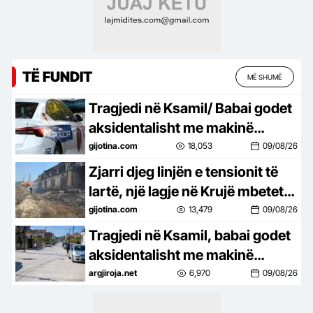
TË FUNDIT
MË SHUMË
Tragjedi në Ksamil/ Babai godet
aksidentalisht me makinë
vajzën 4-vjeçare, fëmija humb
gijotina.com
18,053
09/08/26
jetën
Zjarri djeg linjën e tensionit të
lartë, një lagje në Krujë mbetet
pa energji
gijotina.com
13,479
09/08/26
Tragjedi në Ksamil, babai godet
aksidentalisht me makinë
vajzën e tij, 4- vjeçarja ndërron
argjiroja.net
6,970
09/08/26
jetë