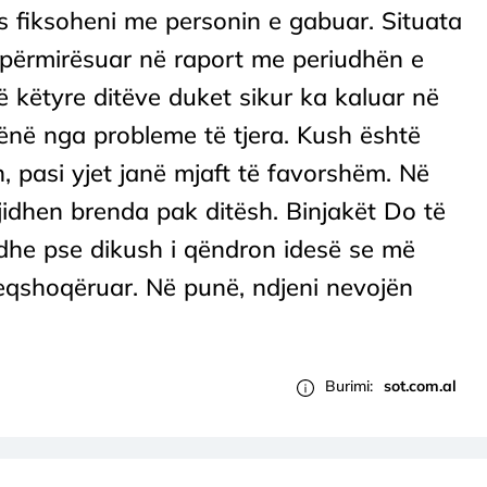
s fiksoheni me personin e gabuar. Situata
u përmirësuar në raport me periudhën e
 këtyre ditëve duket sikur ka kaluar në
zënë nga probleme të tjera. Kush është
 pasi yjet janë mjaft të favorshëm. Në
jidhen brenda pak ditësh. Binjakët Do të
edhe pse dikush i qëndron idesë se më
keqshoqëruar. Në punë, ndjeni nevojën
Burimi:
sot.com.al