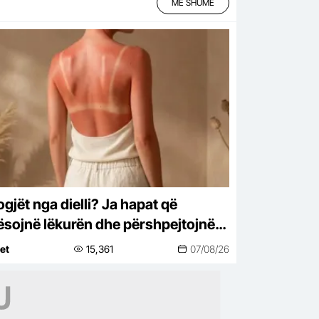
MË SHUMË
gjët nga dielli? Ja hapat që
ësojnë lëkurën dhe përshpejtojnë
rimin
net
15,361
07/08/26