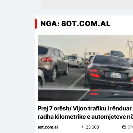
NGA: SOT.COM.AL
Prej 7 orësh/ Vijon trafiku i rënduar
radha kilometrike e automjeteve n
aksin Tiranë-Elbasan
sot.com.al
23,603
07