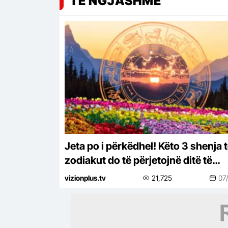
TË NGJASHME
Jeta po i përkëdhel! Këto 3 shenja 
zodiakut do të përjetojnë ditë të
bukura deri në fund të vitit 2026
vizionplus.tv
21,725
07