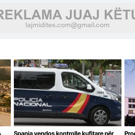
&
Spanja vendos kontrolle kufitare për
Pro