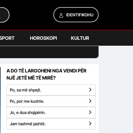
IDENTIFIKOHU
SPORT
HOROSKOPI
KULTUR
A DO TË LARGOHENI NGA VENDI PËR
NJË JETË MË TË MIRË?
Po, sa më shpejt.
Po, por me kushte.
Jo, e dua shqipërin.
Jam tashmë jashtë.