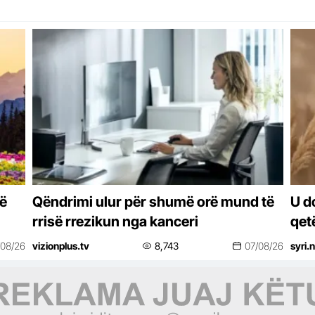
të
Qëndrimi ulur për shumë orë mund të
U do
rrisë rrezikun nga kanceri
qet
shë
/08/26
vizionplus.tv
8,743
07/08/26
syri.