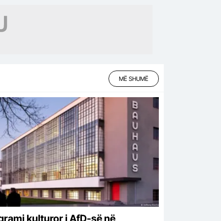
MË SHUMË
grami kulturor i AfD-së në