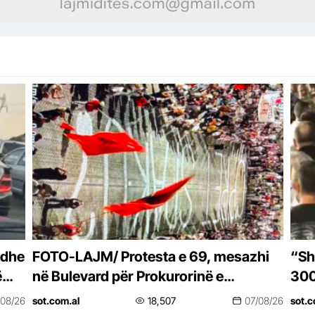
 dhe
FOTO-LAJM/ Protesta e 69, mesazhi
“Sh
ë
në Bulevard për Prokurorinë e
300
Posaçme: SPAK, çfarë pret?
kun
/08/26
sot.com.al
18,507
07/08/26
sot.c