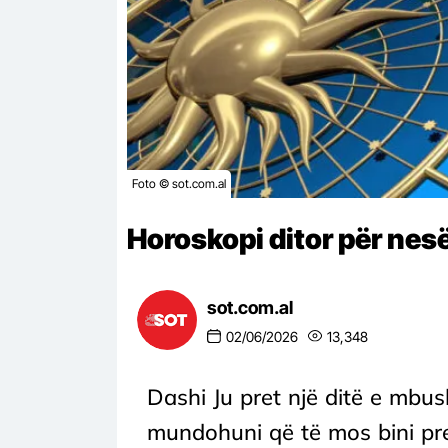
Foto © sot.com.al
Horoskopi ditor për nesë
sot.com.al
02/06/2026
13,348
Dashi Ju pret një ditë e mbus
mundohuni që të mos bini pr