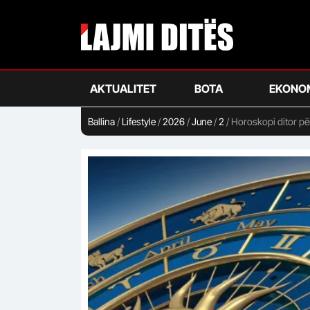
Skip
to
main
content
AKTUALITET
BOTA
EKONO
Ballina
/
Lifestyle
/
2026
/
June
/
2
/
Horoskopi ditor për