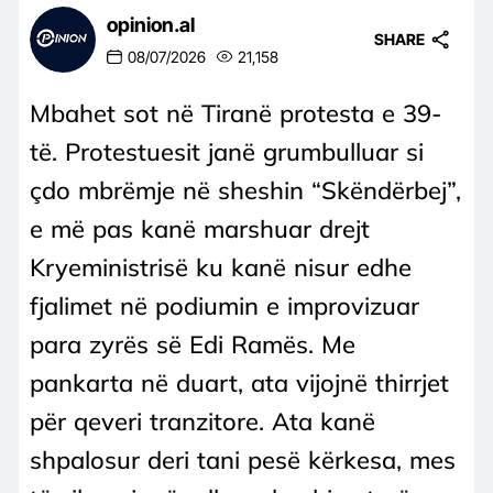
opinion.al
SHARE
08/07/2026
21,158
Mbahet sot në Tiranë protesta e 39-
të. Protestuesit janë grumbulluar si
çdo mbrëmje në sheshin “Skëndërbej”,
e më pas kanë marshuar drejt
Kryeministrisë ku kanë nisur edhe
fjalimet në podiumin e improvizuar
para zyrës së Edi Ramës. Me
pankarta në duart, ata vijojnë thirrjet
për qeveri tranzitore. Ata kanë
shpalosur deri tani pesë kërkesa, mes