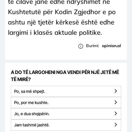
të cilave janë edhe ndryshimet në
Kushtetutë për Kodin Zgjedhor e po
ashtu një tjetër kërkesë është edhe
largimi i klasës aktuale politike.
Burimi:
opinion.al
A DO TË LARGOHENI NGA VENDI PËR NJË JETË MË
TË MIRË?
Po, sa më shpejt.
Po, por me kushte.
Jo, e dua shqipërin.
Jam tashmë jashtë.