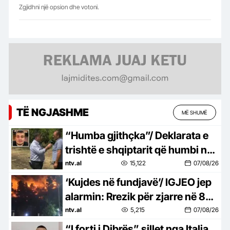
Zgjidhni një opsion dhe votoni.
TË NGJASHME
MË SHUMË
“Humba gjithçka”/ Deklarata e
trishtë e shqiptarit që humbi në
aksident gruan me djalin
ntv.al
15,122
07/08/26
‘Kujdes në fundjavë’/ IGJEO jep
alarmin: Rrezik për zjarre në 8
qarqe
ntv.al
5,215
07/08/26
“I forti i Dibrës” sillet nga Italia,