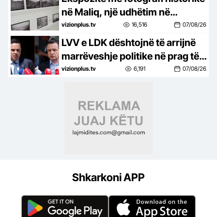
në Maliq, një udhëtim në
kujtesën e Luftës Italo-Greke
vizionplus.tv
16,516
07/08/26
LVV e LDK dështojnë të arrijnë
marrëveshje politike në prag të
mbarimit të afatit kushtetues
vizionplus.tv
6,191
07/08/26
për konstituimin e Kuvendit
Shkarkoni APP