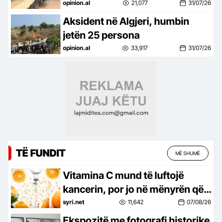
qytetari
opinion.al
21,077
31/07/26
Aksident në Algjeri, humbin
jetën 25 persona
opinion.al
33,917
31/07/26
TË FUNDIT
MË SHUMË
Vitamina C mund të luftojë
kancerin, por jo në mënyrën që
shkencëtarët mendonin dikur
syri.net
11,642
07/08/26
Ekspozitë me fotografi historike