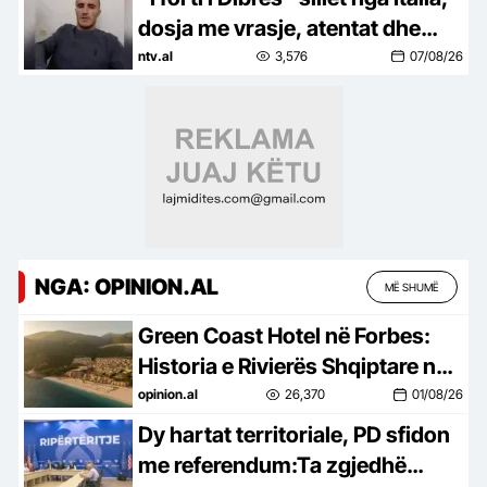
dosja me vrasje, atentat dhe
dhunë ndaj policisë
ntv.al
3,576
07/08/26
NGA: OPINION.AL
MË SHUMË
Green Coast Hotel në Forbes:
Historia e Rivierës Shqiptare në
skenën ndërkombëtare
opinion.al
26,370
01/08/26
Dy hartat territoriale, PD sfidon
me referendum:Ta zgjedhë