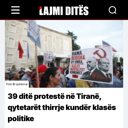
Skip
to
main
content
Foto © opinion.al
39 ditë protestë në Tiranë,
qytetarët thirrje kundër klasës
politike