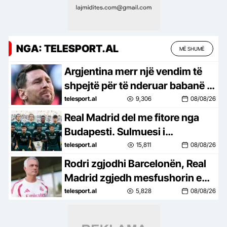
NGA: TELESPORT.AL
MË SHUMË
Argjentina merr një vendim të
shpejtë për të nderuar babanë e
Messit. Hyn direkt në fuqi
telesport.al
9,306
08/08/26
Real Madrid del me fitore nga
Budapesti. Sulmuesi i
transferuar këtë verë e bën
telesport.al
15,811
08/08/26
“sefte” (video)
Rodri zgjodhi Barcelonën, Real
Madrid zgjedh mesfushorin e…
Juventusit
telesport.al
5,828
08/08/26