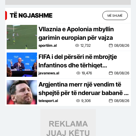
TË NGJASHME
MË SHUMË
Vllaznia e Apolonia mbyllin
garimin europian për vajza
sportiim.al
12,732
08/08/26
FIFA i del përsëri në mbrojtje
Infantinos dhe tërhiqet
përfundimisht nga shitja e
javanews.al
19,476
08/08/26
aksioneve të Botërorit!
Argjentina merr një vendim të
shpejtë për të nderuar babanë e
Messit. Hyn direkt në fuqi
telesport.al
9,306
08/08/26