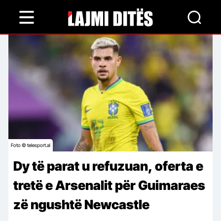
Skip
to
main
content
Foto © telesport.al
Dy të parat u refuzuan, oferta e
tretë e Arsenalit për Guimaraes
zë ngushtë Newcastle