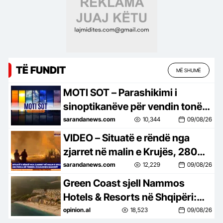
TË FUNDIT
MË SHUMË
MOTI SOT – Parashikimi i
sinoptikanëve për vendin tonë,
për ditën e diel, 9 gusht 2026…
sarandanews.com
10,344
09/08/26
VIDEO – Situatë e rëndë nga
zjarret në malin e Krujës, 280
forca në terren, evakuaohen
sarandanews.com
12,229
09/08/26
banorët…
Green Coast sjell Nammos
Hotels & Resorts në Shqipëri:
Destinacion i ri lifestyle
opinion.al
18,523
09/08/26