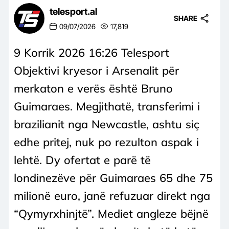
telesport.al
SHARE
09/07/2026
17,819
9 Korrik 2026 16:26 Telesport
Objektivi kryesor i Arsenalit për
merkaton e verës është Bruno
Guimaraes. Megjithatë, transferimi i
brazilianit nga Newcastle, ashtu siç
edhe pritej, nuk po rezulton aspak i
lehtë. Dy ofertat e parë të
londinezëve për Guimaraes 65 dhe 75
milionë euro, janë refuzuar direkt nga
“Qymyrxhinjtë”. Mediet angleze bëjnë