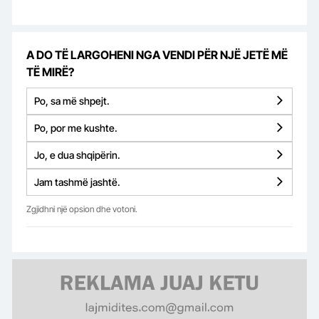
A DO TË LARGOHENI NGA VENDI PËR NJË JETË MË
TË MIRË?
Po, sa më shpejt.
Po, por me kushte.
Jo, e dua shqipërin.
Jam tashmë jashtë.
Zgjidhni një opsion dhe votoni.