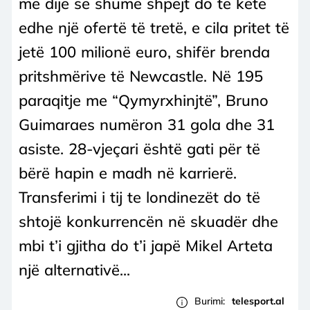
me dije se shumë shpejt do të ketë
edhe një ofertë të tretë, e cila pritet të
jetë 100 milionë euro, shifër brenda
pritshmërive të Newcastle. Në 195
paraqitje me “Qymyrxhinjtë”, Bruno
Guimaraes numëron 31 gola dhe 31
asiste. 28-vjeçari është gati për të
bërë hapin e madh në karrierë.
Transferimi i tij te londinezët do të
shtojë konkurrencën në skuadër dhe
mbi t’i gjitha do t’i japë Mikel Arteta
një alternativë...
Burimi:
telesport.al