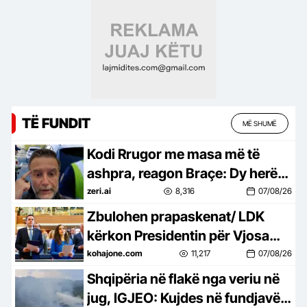
anijeve në Odessa
TË FUNDIT
MË SHUMË
Kodi Rrugor me masa më të
ashpra, reagon Braçe: Dy herë
janë boll për të vrarë…jo pasurim
zeri.ai
8,316
07/08/26
për policët (VIDEO)
Zbulohen prapaskenat/ LDK
kërkon Presidentin për Vjosa
Osmanin, kurse Kurti i ofron…
kohajone.com
11,217
07/08/26
Shqipëria në flakë nga veriu në
jug, IGJEO: Kujdes në fundjavë,