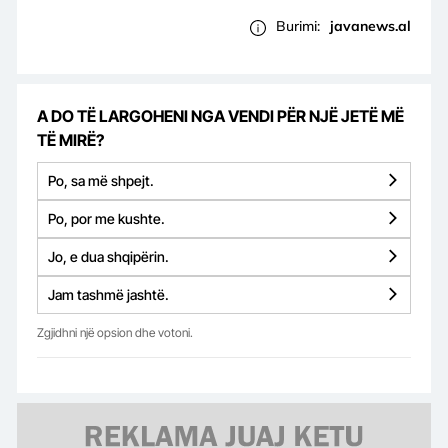
Burimi:
javanews.al
A DO TË LARGOHENI NGA VENDI PËR NJË JETË MË
TË MIRË?
Po, sa më shpejt.
Po, por me kushte.
Jo, e dua shqipërin.
Jam tashmë jashtë.
Zgjidhni një opsion dhe votoni.