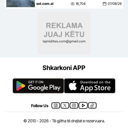
rrezik i lartë për zjarre në 8
sot.com.al
16,704
07/08/26
qarqe
Shkarkoni APP
Follow Us
© 2010 - 2026 - Të gjitha të drejtat e rezervuara.