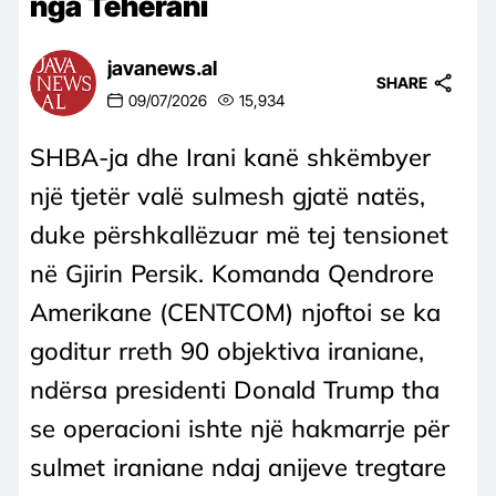
nga Teherani
javanews.al
SHARE
09/07/2026
15,934
SHBA-ja dhe Irani kanë shkëmbyer
një tjetër valë sulmesh gjatë natës,
duke përshkallëzuar më tej tensionet
në Gjirin Persik. Komanda Qendrore
Amerikane (CENTCOM) njoftoi se ka
goditur rreth 90 objektiva iraniane,
ndërsa presidenti Donald Trump tha
se operacioni ishte një hakmarrje për
sulmet iraniane ndaj anijeve tregtare