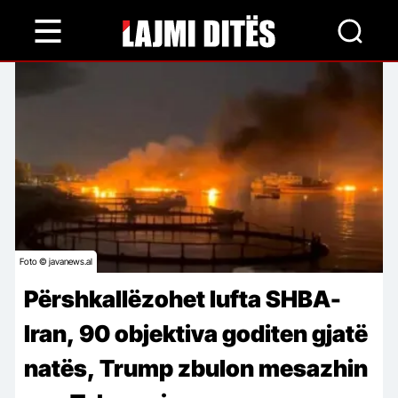
Skip
to
main
content
Foto © javanews.al
Përshkallëzohet lufta SHBA-
Iran, 90 objektiva goditen gjatë
natës, Trump zbulon mesazhin