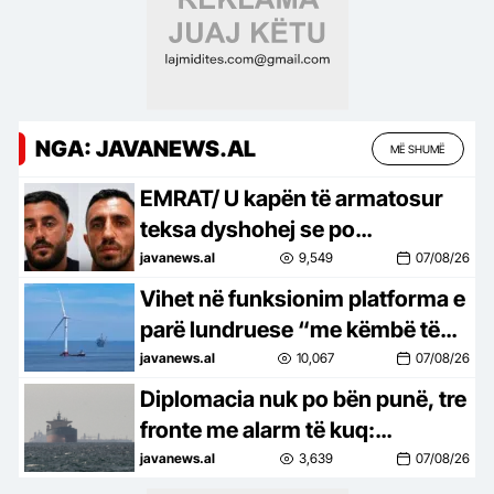
NGA: JAVANEWS.AL
MË SHUMË
EMRAT/ U kapën të armatosur
teksa dyshohej se po
përgatisnin atentat me pagesë,
javanews.al
9,549
07/08/26
Gjykata liron 3 nga pesë të
Vihet në funksionim platforma e
arrestuarit!
parë lundruese “me këmbë të
tendosura” në botë për
javanews.al
10,067
07/08/26
energjinë e erës me kapacitet 16
Diplomacia nuk po bën punë, tre
MW
fronte me alarm të kuq:
Shpërthime në Hormuz, sulme
javanews.al
3,639
07/08/26
të reja në Jemen dhe ndaj