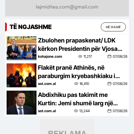
TË NGJASHME
MË SHUMË
Zbulohen prapaskenat/ LDK
kërkon Presidentin për Vjosa
Osmanin, kurse Kurti i ofron…
kohajone.com
11,217
07/08/26
Flakët pranë Athinës, në
paraburgim kryebashkiaku i
Stylidës, akuzohet për
sot.com.al
16,410
07/08/26
zjarrvënie
Abdixhiku pas takimit me
Kurtin: Jemi shumë larg një
marrëveshjeje! Negociatat kanë
sot.com.al
13,244
07/08/26
ngecur te çështja e Presidentit