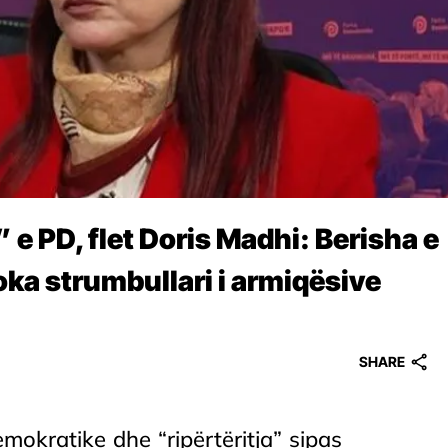
” e PD, flet Doris Madhi: Berisha e
oka strumbullari i armiqësive
SHARE
emokratike dhe “ripërtëritja” sipas