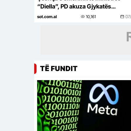
“Diella”, PD akuza Gjykatës
Kushtetuese se po shkel ligjin, ja si
sot.com.al
10,161
07
GJK ka tejkaluar…
TË FUNDIT