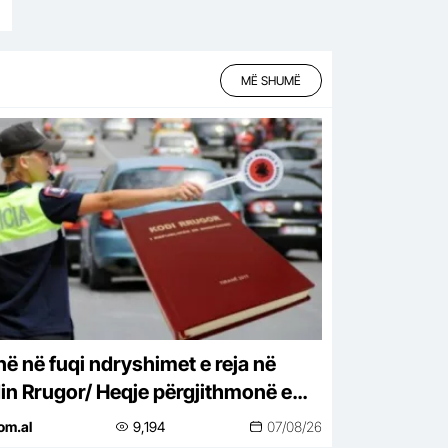
MË SHUMË
në në fuqi ndryshimet e reja në
in Rrugor/ Heqje përgjithmonë e
entës, gjoba më të larta dhe
om.al
9,194
07/08/26