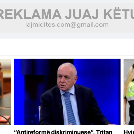
Libohovën
rre
“Antireformë diskriminuese”, Tritan
Hyj