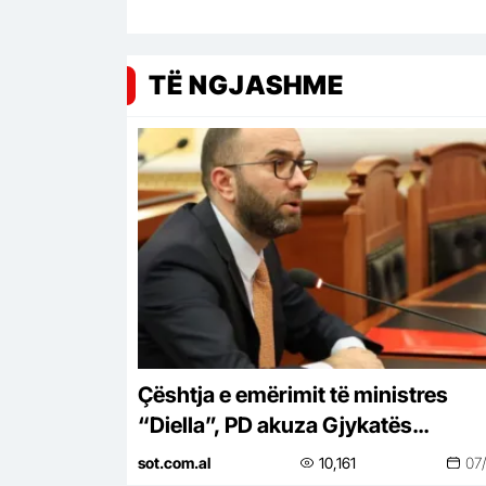
TË NGJASHME
Çështja e emërimit të ministres
“Diella”, PD akuza Gjykatës
Kushtetuese se po shkel ligjin, ja si
sot.com.al
10,161
07