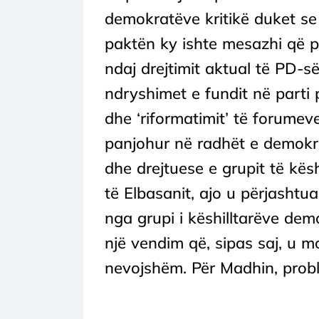
demokratëve kritikë duket se 
paktën ky ishte mesazhi që për
ndaj drejtimit aktual të PD-së
ndryshimet e fundit në parti 
dhe ‘riformatimit’ të forumev
panjohur në radhët e demokra
dhe drejtuese e grupit të kësh
të Elbasanit, ajo u përjashtua
nga grupi i këshilltarëve de
një vendim që, sipas saj, u m
nevojshëm. Për Madhin, proble