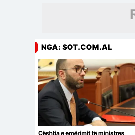
GJK ka tejkaluar…
NGA: SOT.COM.AL
Çështja e emërimit të ministres