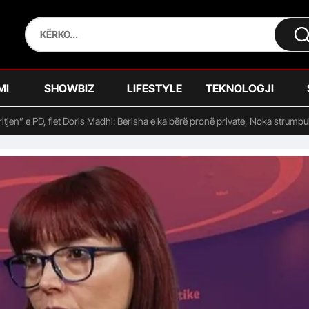
MI
SHOWBIZ
LIFESTYLE
TEKNOLOGJI
ritjen” e PD, flet Doris Madhi: Berisha e ka bërë pronë private, Noka strumbul