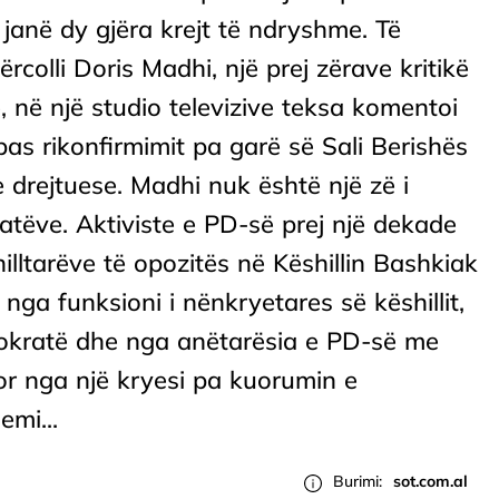
janë dy gjëra krejt të ndryshme. Të
colli Doris Madhi, një prej zërave kritikë
, në një studio televizive teksa komentoi
pas rikonfirmimit pa garë së Sali Berishës
e drejtuese. Madhi nuk është një zë i
tëve. Aktiviste e PD-së prej një dekade
illtarëve të opozitës në Këshillin Bashkiak
 nga funksioni i nënkryetares së këshillit,
mokratë dhe nga anëtarësia e PD-së me
or nga një kryesi pa kuorumin e
mi...
Burimi:
sot.com.al