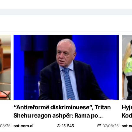
“Antireformë diskriminuese”, Tritan
Hyj
Shehu reagon ashpër: Rama po
Kod
denigron Gjirokastrën, Përmetin dhe
pat
/08/26
sot.com.al
15,645
07/08/26
sot.c