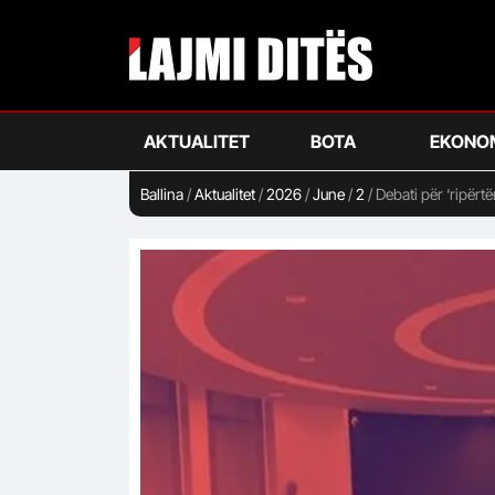
Skip
to
main
content
AKTUALITET
BOTA
EKONO
Ballina
/
Aktualitet
/
2026
/
June
/
2
/
Debati për ‘ripërtë