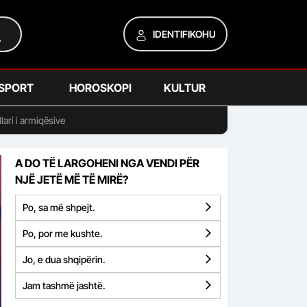
IDENTIFIKOHU
SPORT
HOROSKOPI
KULTUR
lari i armiqësive
A DO TË LARGOHENI NGA VENDI PËR
NJË JETË MË TË MIRË?
Po, sa më shpejt.
Po, por me kushte.
Jo, e dua shqipërin.
Jam tashmë jashtë.