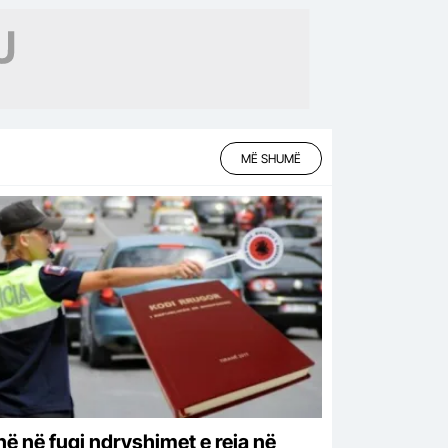
gulla të…
MË SHUMË
në në fuqi ndryshimet e reja në