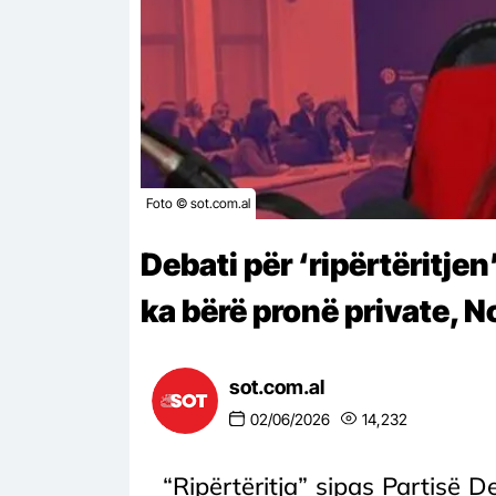
Foto © sot.com.al
Debati për ‘ripërtëritjen
ka bërë pronë private, N
sot.com.al
02/06/2026
14,232
“Ripërtëritja” sipas Partisë D