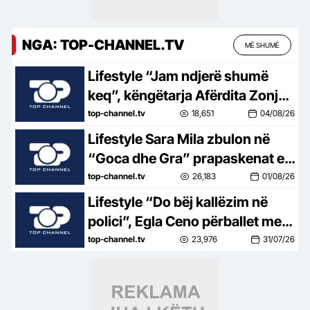
NGA: TOP-CHANNEL.TV
MË SHUMË
Lifestyle “Jam ndjerë shumë
keq”, këngëtarja Afërdita Zonja:
Parashqevinë nuk e kam takuar
top-channel.tv
18,651
04/08/26
në Amerikë. Po të ishte në
Lifestyle Sara Mila zbulon në
Shqipëri…
“Goca dhe Gra” prapaskenat e
jetës së saj politike: Teatër jo i
top-channel.tv
26,183
01/08/26
bukur, nuk është aq tragjike sa
Lifestyle “Do bëj kallëzim në
duket
polici”, Egla Ceno përballet me
një situatë të vështirë rreziku:
top-channel.tv
23,976
31/07/26
Mos më prek damarin se nuk
të…