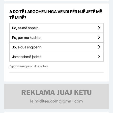
A DO TË LARGOHENI NGA VENDI PËR NJË JETË MË
TË MIRË?
Po, sa më shpejt.
Po, por me kushte.
Jo, e dua shqipërin.
Jam tashmë jashtë.
Zgjidhni një opsion dhe votoni.