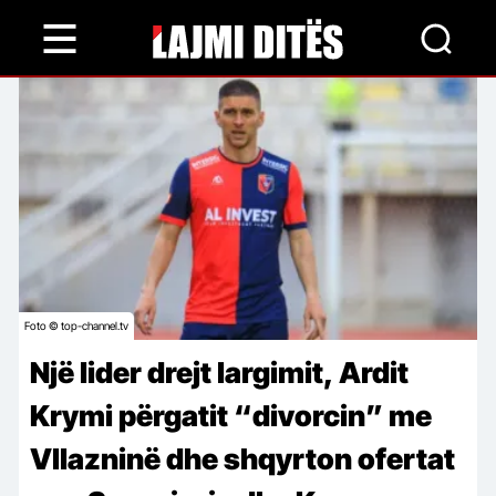
Skip
to
main
content
Foto © top-channel.tv
Një lider drejt largimit, Ardit
Krymi përgatit “divorcin” me
Vllazninë dhe shqyrton ofertat