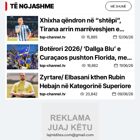
TË NGJASHME
MË SHUMË
Xhixha qëndron në “shtëpi”,
Tirana arrin marrëveshjen e
rinovimit me sulmuesin kryesor
top-channel.tv
15,885
12/06/26
dhe liderin e ekipit
Botërori 2026/ ‘Dallga Blu’ e
Curaçaos pushton Florida, me
skuadrën që do të hyjë në librin
top-channel.tv
19,862
11/06/26
Guinness
Zyrtare/ Elbasani kthen Rubin
Hebajn në Kategorinë Superiore
top-channel.tv
20,842
09/06/26